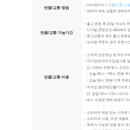
PART 05 절
마이페이지 >
반품/교환 신청
반품/교환 방법
UNIT 17 등위, 상관 접속사
판매자 배송 상품은 판매자와
UNIT 18 명사절
출고 완료 후 10일 이내의 
UNIT 19 부사절
디지털 콘텐츠인 eBook의 
반품/교환 가능기간
UNIT 20 형용사절
중고상품의 경우 출고 완료일
모바일 쿠폰의 경우 유효기간(
VII 독해편 이론 및 문제
고객의 단순변심 및 착오구
UNIT 01 생활영어
직수입양서/직수입일서중 일
정복 전략
단, 아래의 주문/취소 조건인
사고력 강화 훈련
오늘 00시 ~ 06시 30분 
반품/교환 비용
Practice
오늘 06시 30분 이후 주문
직수입 음반/영상물/기프트 
UNIT 02 이메일
단, 당일 00시~13시 사이
박스 포장은 택배 배송이 가
정복 전략
사고력 강화 훈련
소비자의 책임 있는 사유로 
Practice
소비자의 사용, 포장 개봉에 
복제가 가능한 상품 등의 포장을 