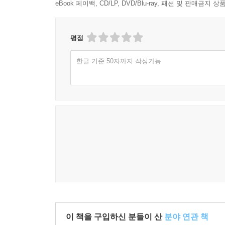
eBook 페이백, CD/LP, DVD/Blu-ray, 패션 및 판매금
UNIT 07 문장삽입
정복 전략
평점
사고력 강화 훈련
Practice
한글 기준 50자까지 작성가능
UNIT 08 순서배열
정복 전략
사고력 강화 훈련
Practice
UNIT 09 문장 삽입
정복 전략
사고력 강화 훈련
Practice
UNIT 10 빈칸 채우기
이 책을 구입하신 분들이 산
분야 연관 책
정복 전략