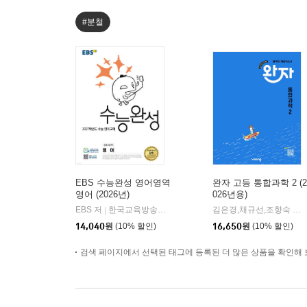
#분철
EBS 수능완성 영어영역
완자 고등 통합과학 2 (2
영어 (2026년)
026년용)
EBS 저
한국교육방송공사
김은경,채규선,조향숙 등저
|
14,040
원
(10% 할인)
16,650
원
(10% 할인)
검색 페이지에서 선택된 태그에 등록된 더 많은 상품을 확인해 