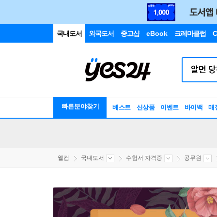
국내도서
외국도서
중고샵
eBook
크레마클럽
C
빠른분야찾기
베스트
신상품
이벤트
바이백
매
웰컴
국내도서
수험서 자격증
공무원