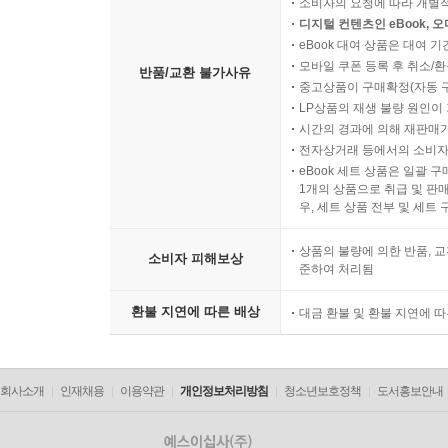
소비자의 요청에 따라 개별
UNIT 03 공지사항 이해 및 정보 추출
디지털 컨텐츠인 eBook, 
정복 전략
eBook 대여 상품은 대여 기
사고력 강화 훈련
모바일 쿠폰 등록 후 취소/환
반품/교환 불가사유
Practice
중고상품이 구매확정(자동 
LP상품의 재생 불량 원인이 기
시간의 경과에 의해 재판매가
UNIT 04 일치불일치
전자상거래 등에서의 소비자
정복 전략
eBook 세트 상품은 일괄 
사고력 강화 훈련
1개의 상품으로 취급 및 판매
우, 세트 상품 전부 및 세트
Practice
상품의 불량에 의한 반품, 교
소비자 피해보상
UNIT 05 제목 / 주제 / 요점 / 목적
준하여 처리됨
정복 전략
환불 지연에 따른 배상
대금 환불 및 환불 지연에 
사고력 강화 훈련
Practice
회사소개
인재채용
이용약관
개인정보처리방침
청소년보호정책
도서홍보안내
UNIT 06 어색한 문장
정복 전략