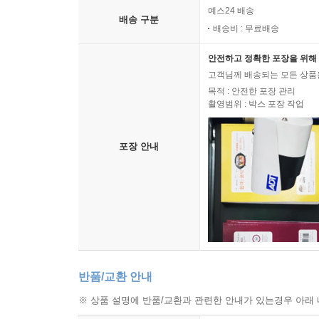
예스24 배송
UNIT 05 비교구문
배송 구분
배송비 : 무료배송
UNIT 06 전치사
UNIT 07 접속사
안전하고 정확한 포장을 위해 
고객님께 배송되는 모든 상품을
PART 03 동사
목적 : 안전한 포장 관리
촬영범위 : 박스 포장 작업
UNIT 08 시제
UNIT 09 태
UNIT 10 주어 - 동사 수일치
포장 안내
UNIT 11 가정법
UNIT 12 조동사
PART 04 구
UNIT 13 to부정사
UNIT 14 동명사
UNIT 15 분사
반품/교환 안내
UNIT 16 분사구문
※ 상품 설명에 반품/교환과 관련한 안내가 있는경우 아래 