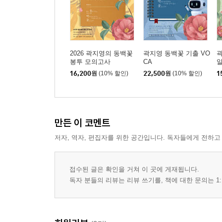
II 문법편 부록
III 어휘편 이론
2026 곽지영의 동백꽃
곽지영 동백꽃 기출 VO
곽
IV 독해편 이론 및 문제
봉투 모의고사
CA
알
UNIT 01 생활영어
16,200
원
(10% 할인)
22,500
원
(10% 할인)
1
정복 전략
사고력 강화 훈련
Practice
만든 이 코멘트
UNIT 02 이메일
저자, 역자, 편집자를 위한 공간입니다. 독자들에게 전하고
정복 전략
사고력 강화 훈련
접수된 글은 확인을 거쳐 이 곳에 게재됩니다.
Practice
독자 분들의 리뷰는 리뷰 쓰기를, 책에 대한 문의는 1:
UNIT 03 공지사항 이해 및 정보 추출
정복 전략