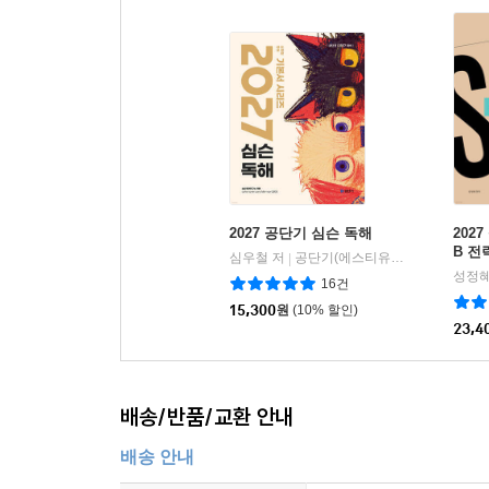
사고력 강화 훈련
Practice
UNIT 11 연습 테스트
Practice Test 1
Practice Test 2
V 독해편 부록
2027 공단기 심슨 독해
202
B 전
심우철 저
공단기(에스티유니타스)
|
성정혜
문법편 V 해설
16건
PART 01 문장의 구조
15,300
원
(10% 할인)
23,4
UNIT 01 1-2형식(자동사)
UNIT 02 3-5형식(타동사)
배송/반품/교환 안내
PART 02 8품사
UNIT 03 명사, 관사, 대명사
배송 안내
UNIT 04 형용사, 부사