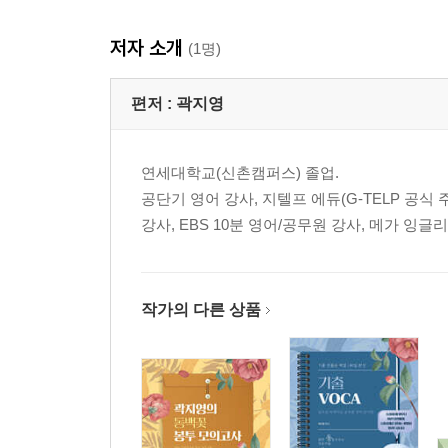
UNIT 09 태
저자 소개
UNIT 10 주어 - 동사 수일치
(1명)
UNIT 11 가정법
UNIT 12 조동사
편저 :
곽지영
PART 04 구
연세대학교(신촌캠퍼스) 졸업.
UNIT 13 to부정사
공단기 영어 강사, 지텔프 에듀(G-TELP 공식 주
UNIT 14 동명사
강사, EBS 10분 영어/공무원 강사, 메가 잉글
UNIT 15 분사
UNIT 16 분사구문
PART 05 절
작가의 다른 상품
UNIT 17 등위, 상관 접속사
UNIT 18 명사절
UNIT 19 부사절
UNIT 20 형용사절