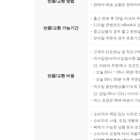
반품/교환 방법
판매자 배송 상품은 판매자와
출고 완료 후 10일 이내의 
디지털 콘텐츠인 eBook의 
반품/교환 가능기간
중고상품의 경우 출고 완료일
모바일 쿠폰의 경우 유효기간(
고객의 단순변심 및 착오구
직수입양서/직수입일서중 일
단, 아래의 주문/취소 조건인
오늘 00시 ~ 06시 30분 
반품/교환 비용
오늘 06시 30분 이후 주문
직수입 음반/영상물/기프트 
단, 당일 00시~13시 사이
박스 포장은 택배 배송이 가
소비자의 책임 있는 사유로 
소비자의 사용, 포장 개봉에 
복제가 가능한 상품 등의 포장을 
소비자의 요청에 따라 개별