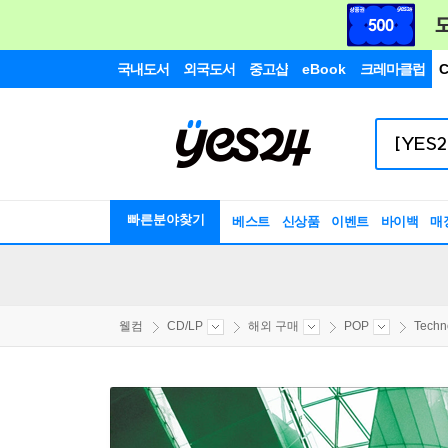
국내도서
외국도서
중고샵
eBook
크레마클럽
C
빠른분야찾기
베스트
신상품
이벤트
바이백
매
웰컴
CD/LP
해외 구매
POP
Techno