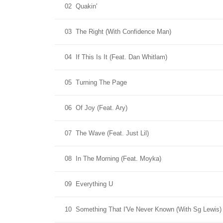
02
Quakin'
03
The Right (With Confidence Man)
04
If This Is It (Feat. Dan Whitlam)
05
Turning The Page
06
Of Joy (Feat. Ary)
07
The Wave (Feat. Just Lil)
08
In The Morning (Feat. Moyka)
09
Everything U
10
Something That I'Ve Never Known (With Sg Lewis)