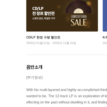
CD/LP 한정 수량 할인전
K
2026년 01월 01일 ~ 2026년 12월 31일
20
음반소개
[부가정보]
With his multi-layered and highly-accomplished thir
wanted to be. The 12-track LP is an exploration of let
eflecting on the past without dwelling in it, and find