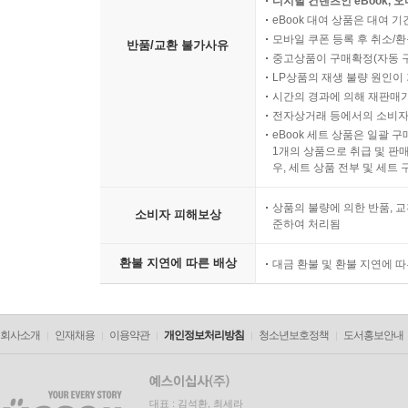
디지털 컨텐츠인 eBook, 
eBook 대여 상품은 대여 기
모바일 쿠폰 등록 후 취소/환
반품/교환 불가사유
중고상품이 구매확정(자동 
LP상품의 재생 불량 원인이 기
시간의 경과에 의해 재판매가
전자상거래 등에서의 소비자
eBook 세트 상품은 일괄 
1개의 상품으로 취급 및 판매
우, 세트 상품 전부 및 세트
상품의 불량에 의한 반품, 교
소비자 피해보상
준하여 처리됨
환불 지연에 따른 배상
대금 환불 및 환불 지연에 
회사소개
인재채용
이용약관
개인정보처리방침
청소년보호정책
도서홍보안내
대표 : 김석환, 최세라