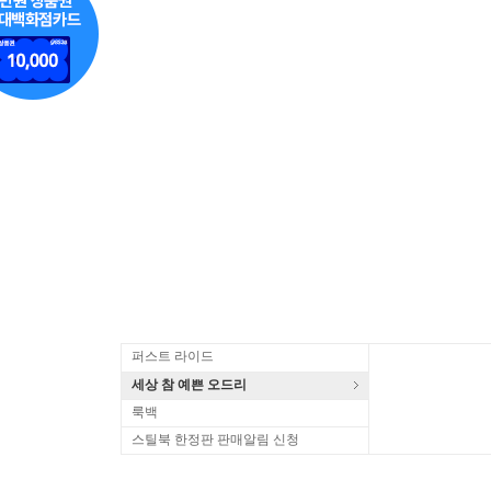
퍼스트 라이드
세상 참 예쁜 오드리
룩백
스틸북 한정판 판매알림 신청