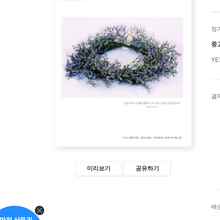
정
중
Y
결
미리보기
공유하기
배