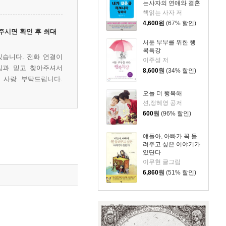
는사자의 연애와 결혼
책읽는 사자 저
4,600
원
(67% 할인)
주시면 확인 후 최대
서툰 부부를 위한 행
복특강
있습니다. 전화 연결이
이주성 저
심과 믿고 찾아주셔서
8,600
원
(34% 할인)
 사랑 부탁드립니다.
오늘 더 행복해
션,정혜영 공저
600
원
(96% 할인)
얘들아, 아빠가 꼭 들
려주고 싶은 이야기가
있단다
이무현 글그림
6,860
원
(51% 할인)