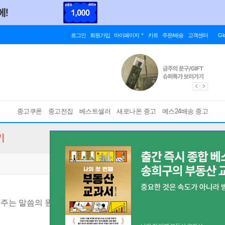
로그인
회원가입
마이페이지
카트
주문/배송
고객센터
Gl
중고쿠폰
중고전집
베스트셀러
새로나온 중고
예스24배송 중고
기
워주는 말씀의 원리