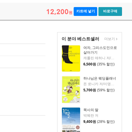
12,200
카트에 넣기
바로구매
원
이 분야 베스트셀러
더보기
여자, 그리스도인으로
살아가기
캐롤린 매허니 저/조계광 역
6,500
원
(35% 할인)
하나님은 웨딩플래너
돈 로니카 저/이명숙 역
5,700
원
(59% 할인)
목사의 딸
박혜란 저
9,400
원
(28% 할인)