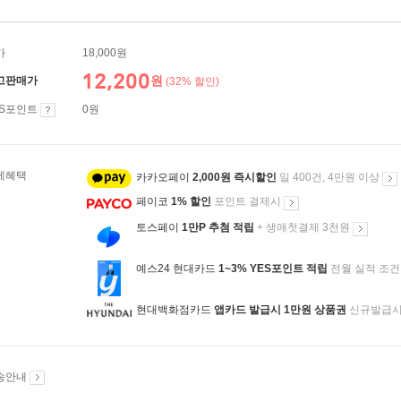
가
18,000원
12,200
원
고판매가
(32% 할인)
ES포인트
0원
제혜택
카카오페이
2,000원 즉시할인
일 400건, 4만원 이상
페이코
1% 할인
포인트 결제시
토스페이
1만P 추첨 적립
+ 생애첫결제 3천원
예스24 현대카드
1~3% YES포인트 적립
전월 실적 조건
현대백화점카드
앱카드 발급시 1만원 상품권
신규발급
송안내