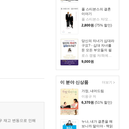
폴 스티븐스의 결혼
이야기
폴 스티븐스 저/오현미 역
2,800
원
(75% 할인)
당신의 자녀가 십대라
구요? - 십대 자녀를
둔 모든 부모들의 필
독서
로스 캠벨 저/최예자 역
9,000
원
이 분야 신상품
더보기
가정, 내어드림
이용규 저
6,370
원
(51% 할인)
우 재고 변동으로 인해
누나, 내가 결혼을 해
보니까 말이야 - 책읽