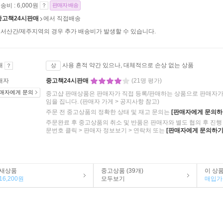
송비 : 6,000원
판매자 배송
중고책24시판매
에서 직접배송
서산간/제주지역의 경우 추가 배송비가 발생할 수 있습니다.
태
사용 흔적 약간 있으나, 대체적으로 손상 없는 상품
상
매자
중고책24시판매
(21명 평가)
매자에게 문의
중고샵 판매상품은 판매자가 직접 등록/판매하는 상품으로 판매자가 
임을 집니다.
(판매자 가게 > 공지사항 참고)
주문 전 중고상품의 정확한 상태 및 재고 문의는
[판매자에게 문의하
주문완료 후 중고상품의 취소 및 반품은 판매자와 별도 협의 후 진행 
문번호 클릭 > 판매자 정보보기 > 연락처 또는
[판매자에게 문의하기
새상품
중고상품 (39개)
이 상
16,200원
모두보기
매입가 