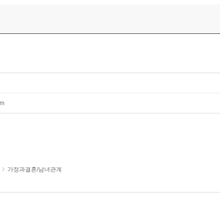
mm
가정과결혼/남녀관계