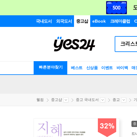
국내도서
외국도서
중고샵
eBook
크레마클럽
C
빠른분야찾기
베스트
신상품
이벤트
바이백
매
웰컴
중고샵
중고 국내도서
종교
기
중
32%
드