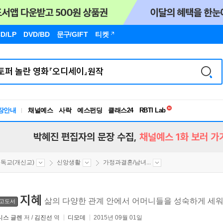
D/LP
DVD/BD
문구
/GIFT
티켓
독서유형검사
RBTI Lab
장안내
채널예스
사락
예스펀딩
클래스24
독서유형검사
박혜진 편집자의 문장 수집,
채널예스 1화 보러 가
독교(개신교)
신앙생활
가정과결혼/남녀...
지혜
삶의 다양한 관계 안에서 어머니들을 성숙하게 세
고도서
니스 글렌
저 /
김진선
역
디모데
2015년 09월 01일