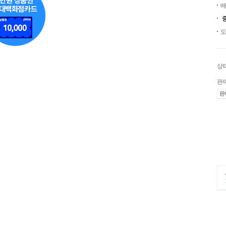
배
도
상
판
판