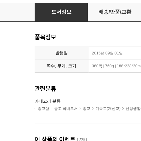
지혜
도서정보
배송/반품/교환
품목정보
발행일
2015년 09월 01일
쪽수, 무게, 크기
380쪽 | 760g | 188*238*30
관련분류
카테고리 분류
중고샵
중고 국내도서
종교
기독교(개신교)
신앙생활
이 상품의 이벤트
(2개)