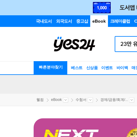
국내도서
외국도서
중고샵
eBook
크레마클럽
C
빠른분야찾기
베스트
신상품
이벤트
바이백
매
웰컴
eBook
수험서
경제/금융/회계/...