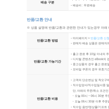
배송 구분
배송비 : 무료배송
반품/교환 안내
※ 상품 설명에 반품/교환과 관련한 안내가 있는경우 아래 
마이페이지 >
반품/교환 신청
반품/교환 방법
판매자 배송 상품은 판매자와
출고 완료 후 10일 이내의 
디지털 콘텐츠인 eBook의 
반품/교환 가능기간
중고상품의 경우 출고 완료일
모바일 쿠폰의 경우 유효기간(
고객의 단순변심 및 착오구
직수입양서/직수입일서중 일
단, 아래의 주문/취소 조건인
오늘 00시 ~ 06시 30분 
반품/교환 비용
오늘 06시 30분 이후 주문
직수입 음반/영상물/기프트 