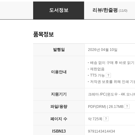
2026 시대에듀 유통관리사 3급 11개년 기출문
도서정보
리뷰/한줄평
(11/0)
품목정보
발행일
2026년 04월 10일
배송 없이 구매 후 바로 읽
제한없음
이용안내
TTS 가능
저작권 보호를 위해 인쇄 기
지원기기
크레마 /PC(윈도우 - 4K 모
파일/용량
PDF(DRM) | 26.17MB
페이지 수
약 725쪽
ISBN13
9791143414434