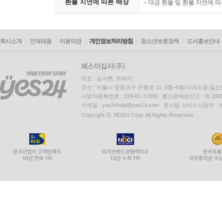
환불 지연에 따른 배상
대금 환불 및 환불 지연에 
회사소개
인재채용
이용약관
개인정보처리방침
청소년보호정책
도서홍보안내
대표 : 김석환, 최세라
주소 : 서울시 영등포구 은행로 11, 5층~6층(여의도동,일신
사업자등록번호 : 229-81-37000 통신판매업신고 : 제 200
이메일 : yes24help@yes24.com 호스팅 서비스사업자 :
Copyright ⓒ YES24 Corp. All Rights Reserved.