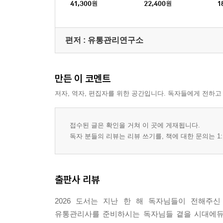
내기 [핵심이론+최신기
내기
41,300
원
22,400
원
1
출 5개년]
편저 :
유통관리연구소
만든 이 코멘트
저자, 역자, 편집자를 위한 공간입니다. 독자들에게 전하고
접수된 글은 확인을 거쳐 이 곳에 게재됩니다.
독자 분들의 리뷰는 리뷰 쓰기를, 책에 대한 문의는 1:
출판사 리뷰
2026 도서는 지난 한 해 독자님들이 전해주
유통관리사를 준비하시는 독자님들 곁을 시대에듀