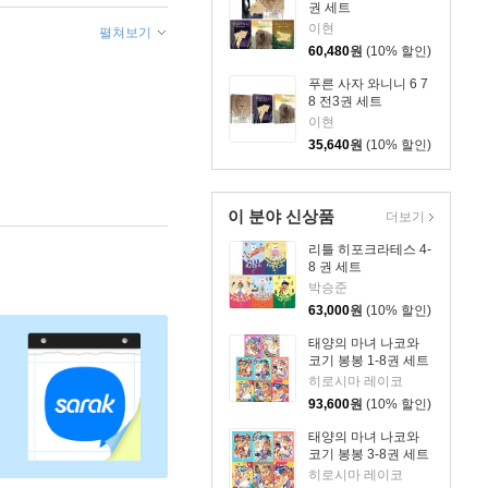
권 세트
이현
펼쳐보기
60,480
원
(10% 할인)
푸른 사자 와니니 6 7
8 전3권 세트
이현
35,640
원
(10% 할인)
이 분야 신상품
더보기
리틀 히포크라테스 4-
8 권 세트
박승준
63,000
원
(10% 할인)
태양의 마녀 나코와
코기 봉봉 1-8권 세트
히로시마 레이코
93,600
원
(10% 할인)
태양의 마녀 나코와
코기 봉봉 3-8권 세트
히로시마 레이코