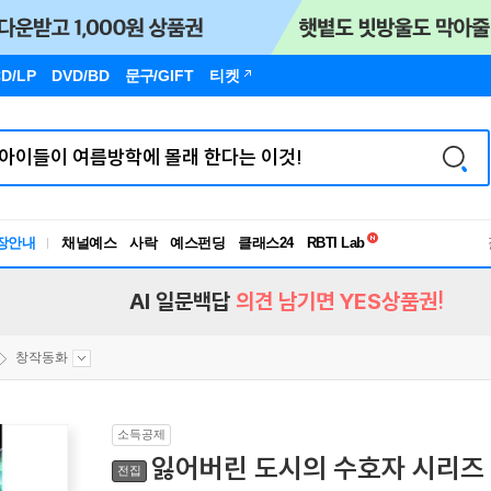
D/LP
DVD/BD
문구
/GIFT
티켓
독서유형검사
장안내
채널예스
사락
예스펀딩
클래스24
RBTI Lab
독서유형검사
AI 일문백답
의견 남기면 YES상품권!
창작동화
소득공제
잃어버린 도시의 수호자 시리즈 
전집