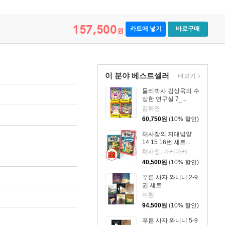
157,500
카트에 넣기
바로구매
원
이 분야 베스트셀러
더보기
물리박사 김상욱의 수
상한 연구실 7_...
김하연
60,750
원
(10% 할인)
채사장의 지대넓얕
14 15 16번 세트...
채사장, 마케마케
40,500
원
(10% 할인)
푸른 사자 와니니 2-9
권 세트
이현
94,500
원
(10% 할인)
푸른 사자 와니니 5-9