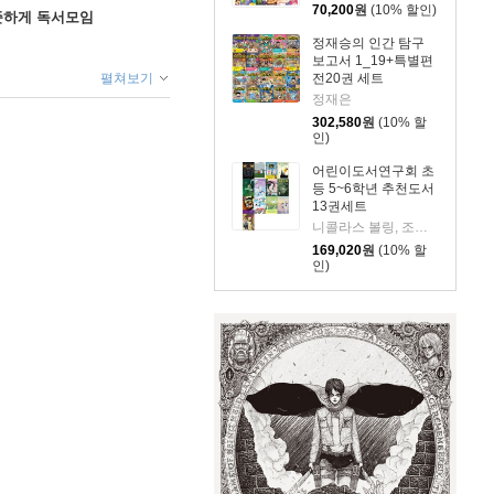
70,200
원
(10% 할인)
꾸준하게 독서모임
정재승의 인간 탐구
보고서 1_19+특별편
펼쳐보기
전20권 세트
정재은
302,580
원
(10% 할
인)
어린이도서연구회 초
등 5~6학년 추천도서
13권세트
니콜라스 볼링, 조경실 외
169,020
원
(10% 할
인)