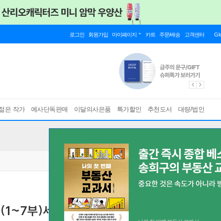
로그인
회원가입
마이페이지
카트
주문/배송
고객센터
Gl
젊은 작가
예사단독판매
이달의사은품
특가할인
추천도서
대량/법인
(1~7부)세트-전14권
[ 사은품 고양이볼펜 증정, 반양장 ]