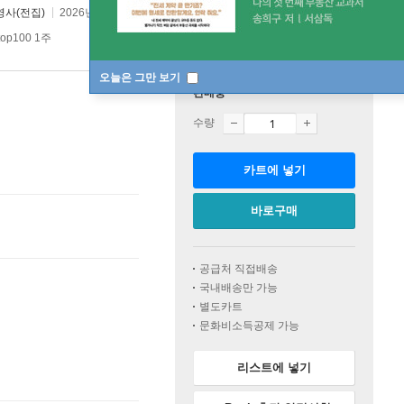
사(전집)
2026년 01월 07일
op100 1주
오늘은 그만 보기
판매중
수량
카트에 넣기
바로구매
공급처 직접배송
국내배송만 가능
별도카트
문화비소득공제 가능
리스트에 넣기