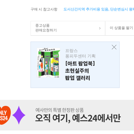
구매 시 참고사항
도서산간지역 추가비용 있음, 단순변심시 
중고상품
이 상품을 팔기
판매요청하기
프랑스
퐁피두센터 기획
[아트 팝업북]
초현실주의
팝업 갤러리