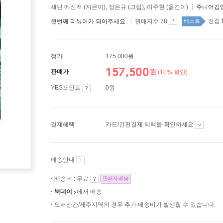
섀넌 메신저 (지은이), 정은규 (그림), 이주현 (옮긴이)
주니어김영
전집 t
첫번째 리뷰어가 되어주세요.
판매지수 78
베스트
정가
175,000원
157,500
원
판매가
(10% 할인)
YES포인트
0원
결제혜택
카드/간편결제 혜택을 확인하세요
배송안내
배송비 : 무료
판매자 배송
북데이
에서 배송
도서산간/제주지역의 경우 추가 배송비가 발생할 수 있습니다.