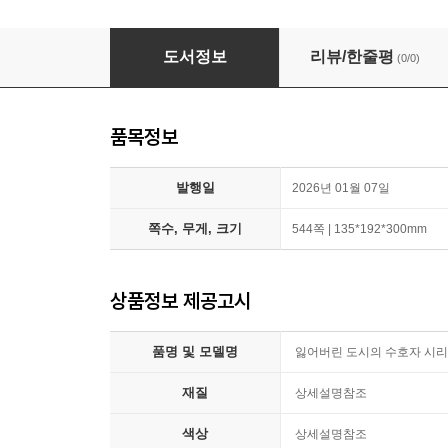
잃어버린 도시의 수호자 시리즈 (1~7부)세트-전
도서정보
리뷰/한줄평
(0/0)
품목정보
발행일
2026년 01월 07일
쪽수, 무게, 크기
544쪽 | 135*192*300mm
상품정보 제공고시
품명 및 모델명
잃어버린 도시의 수호자 시리즈
재질
상세설명참조
색상
상세설명참조