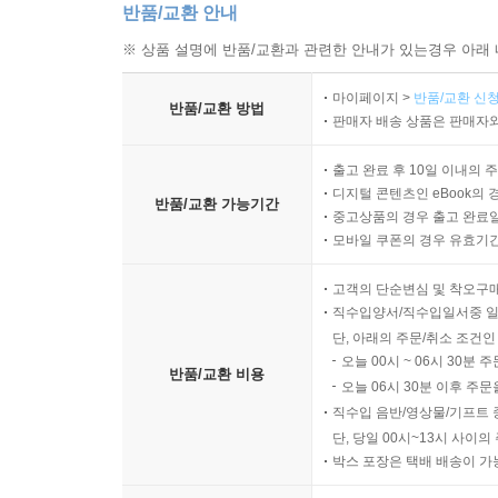
반품/교환 안내
※ 상품 설명에 반품/교환과 관련한 안내가 있는경우 아래 
마이페이지 >
반품/교환 신청
반품/교환 방법
판매자 배송 상품은 판매자와
출고 완료 후 10일 이내의 
디지털 콘텐츠인 eBook의 
반품/교환 가능기간
중고상품의 경우 출고 완료일
모바일 쿠폰의 경우 유효기간(
고객의 단순변심 및 착오구
직수입양서/직수입일서중 일
단, 아래의 주문/취소 조건인
오늘 00시 ~ 06시 30분 
반품/교환 비용
오늘 06시 30분 이후 주문
직수입 음반/영상물/기프트 
단, 당일 00시~13시 사이
박스 포장은 택배 배송이 가