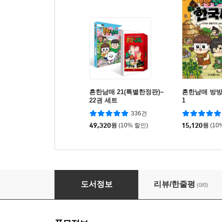
흔한남매 21(특별한정판)~
흔한남매 방
22권 세트
1
336건
49,320
원
(10% 할인)
15,120
원
(10
초등코믹 흔한남매 11-20 세트 (전10권)
도서정보
리뷰/한줄평
(0/0)