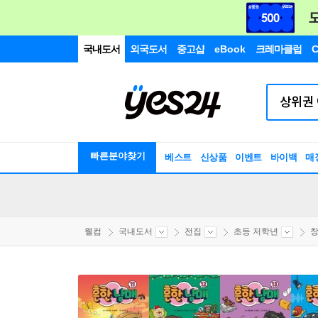
국내도서
외국도서
중고샵
eBook
크레마클럽
C
빠른분야찾기
베스트
신상품
이벤트
바이백
매
웰컴
국내도서
전집
초등 저학년