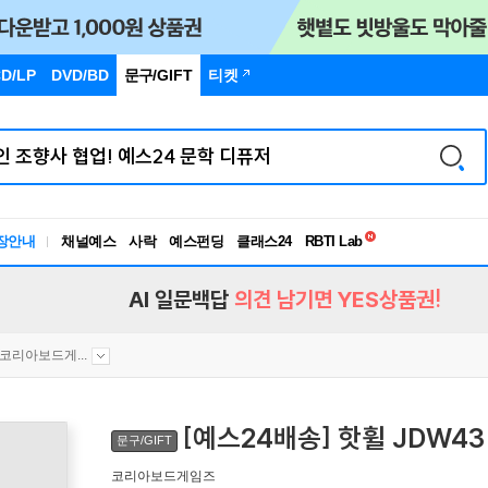
D/LP
DVD/BD
문구
/GIFT
티켓
독서유형검사
RBTI Lab
장안내
채널예스
사락
예스펀딩
클래스24
독서유형검사
AI 일문백답
의견 남기면 YES상품권!
 코리아보드게...
[예스24배송] 핫휠 JDW43
문구/GIFT
코리아보드게임즈