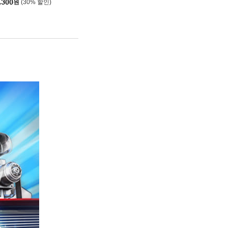
,300
원
(30% 할인)