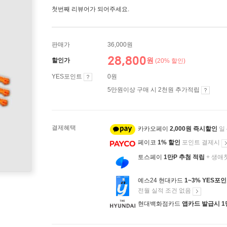
첫번째 리뷰어가 되어주세요.
판매가
36,000원
28,800
원
할인가
(20% 할인)
YES포인트
0원
5만원이상 구매 시 2천원 추가적립
결제혜택
카카오페이
2,000원 즉시할인
일
페이코
1% 할인
포인트 결제시
토스페이
1만P 추첨 적립
+ 생애
예스24 현대카드
1~3% YES포
전월 실적 조건 없음
현대백화점카드
앱카드 발급시 1