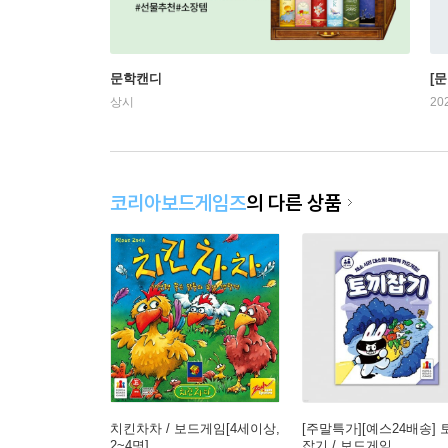
문학캔디
[문
상시
20
코리아보드게임즈
의 다른 상품
치킨차차 / 보드게임[4세이상,
[주말특가][예스24배송] 
2~4명]
잡기 / 보드게임