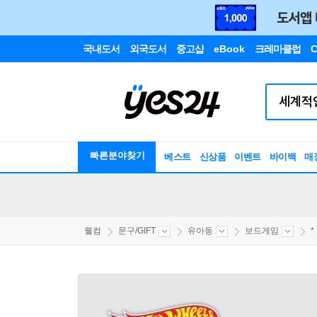
국내도서
외국도서
중고샵
eBook
크레마클럽
C
빠른분야찾기
베스트
신상품
이벤트
바이백
매
웰컴
문구/GIFT
유아동
보드게임
*