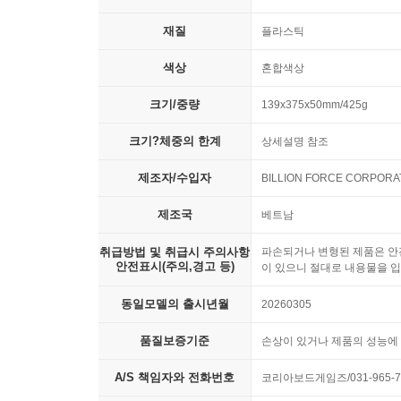
재질
플라스틱
색상
혼합색상
크기/중량
139x375x50mm/425g
크기?체중의 한계
상세설명 참조
제조자/수입자
BILLION FORCE CORPO
제조국
베트남
취급방법 및 취급시 주의사항
파손되거나 변형된 제품은 안전
안전표시(주의,경고 등)
이 있으니 절대로 내용물을 입
동일모델의 출시년월
20260305
품질보증기준
손상이 있거나 제품의 성능에 
A/S 책임자와 전화번호
코리아보드게임즈/031-965-7