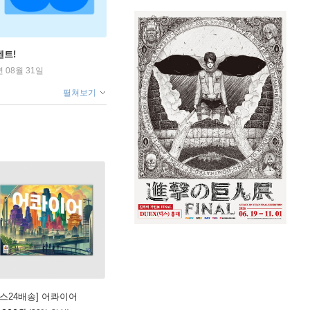
벤트!
년 08월 31일
펼쳐보기
예스24배송] 어콰이어