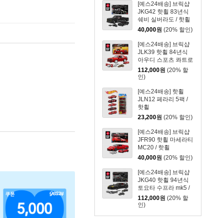
[예스24배송] 브릭샵
JKG42 핫휠 83년식
쉐비 실버라도 / 핫휠
40,000
원
(20% 할인)
[예스24배송] 브릭샵
JLK39 핫휠 84년식
아우디 스포츠 콰트로
/ 핫휠
112,000
원
(20% 할
인)
[예스24배송] 핫휠
JLN12 페라리 5팩 /
핫휠
23,200
원
(20% 할인)
[예스24배송] 브릭샵
JFR90 핫휠 마세라티
MC20 / 핫휠
40,000
원
(20% 할인)
[예스24배송] 브릭샵
JKG40 핫휠 94년식
토요타 수프라 mk5 /
핫휠
112,000
원
(20% 할
인)