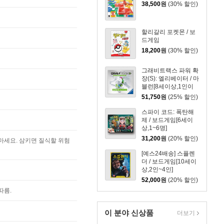
38,500
원
(30% 할인)
할리갈리 포켓몬 / 보
드게임
18,200
원
(30% 할인)
그래비트랙스 파워 확
장(S): 엘리베이터 / 마
블런[8세이상,1인이
상]
51,750
원
(25% 할인)
스파이 코드: 폭탄해
제 / 보드게임[6세이
상,1~6명]
31,200
원
(20% 할인)
마세요. 삼키면 질식할 위험
[예스24배송] 스플렌
더 / 보드게임[10세이
상,2인~4인]
52,000
원
(20% 할인)
따름.
이 분야 신상품
더보기