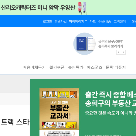
로그인
회원가입
마이페이지
카트
주문/배송
고객센터
Gl
배송비채우기
월간쿠폰
슈퍼특가
예스굿즈
문학 디퓨저
 트랙 스타터팩 / 핫휠