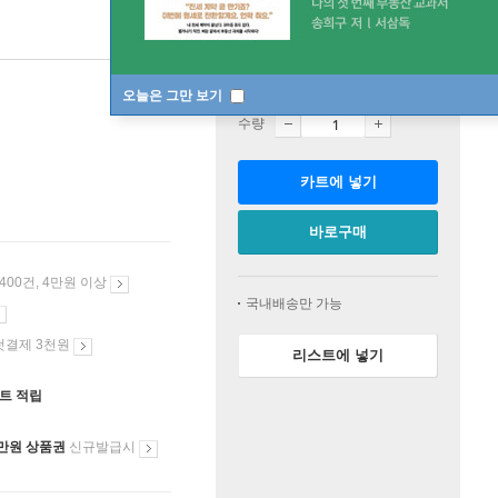
판매중
오늘은 그만 보기
수량
카트에 넣기
바로구매
 400건, 4만원 이상
국내배송만 가능
첫결제 3천원
리스트에 넣기
인트 적립
만원 상품권
신규발급시