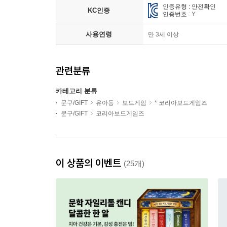
인증유형 : 안전확인
KC인증
인증번호 :
Y
사용연령
만 3세 이상
관련분류
카테고리 분류
문구/GIFT
유아동
보드게임
* 코리아보드게임즈
문구/GIFT
코리아보드게임즈
이 상품의 이벤트
(25개)