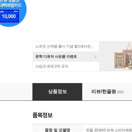
노르잇 신제품 출시 기념 할인&사은품 증정!
문학 디퓨저 사은품 이벤트
스킵과 로퍼 2차 굿즈
[예스24배송] 핫휠 JDW43 트랙 스타터팩 / 핫휠
상품정보
리뷰/한줄평
(0/0)
품목정보
품명 및 모델명
핫휠 JDW43 트랙 스타터팩/K