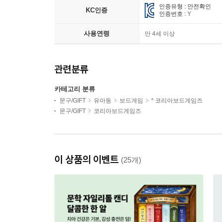
인증유형 : 안전확인
KC인증
인증번호 :
Y
사용연령
만 4세 이상
관련분류
카테고리 분류
문구/GIFT
유아동
보드게임
* 코리아보드게임즈
문구/GIFT
코리아보드게임즈
이 상품의 이벤트
(25개)