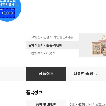
노르잇 신제품 출시 기념 할인&사은품 증정!
문학 디퓨저 사은품 이벤트
스킵과 로퍼 2차 굿즈
[예스24배송] 핫휠 HMD53 시티 익스플로러 / 
상품정보
리뷰/한줄평
(0/0)
품목정보
품명 및 모델명
핫휠 HMD53 시티 익스플로러/