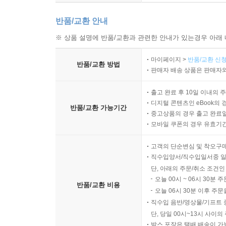
반품/교환 안내
※ 상품 설명에 반품/교환과 관련한 안내가 있는경우 아래 
마이페이지 >
반품/교환 신청
반품/교환 방법
판매자 배송 상품은 판매자와
출고 완료 후 10일 이내의 
디지털 콘텐츠인 eBook의 
반품/교환 가능기간
중고상품의 경우 출고 완료일
모바일 쿠폰의 경우 유효기간(
고객의 단순변심 및 착오구
직수입양서/직수입일서중 일
단, 아래의 주문/취소 조건인
오늘 00시 ~ 06시 30분 
반품/교환 비용
오늘 06시 30분 이후 주문
직수입 음반/영상물/기프트 
단, 당일 00시~13시 사이
박스 포장은 택배 배송이 가