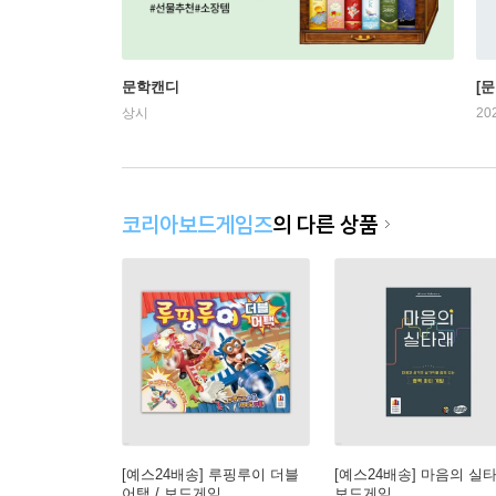
문학캔디
[문
상시
20
코리아보드게임즈
의 다른 상품
[예스24배송] 루핑루이 더블
[예스24배송] 마음의 실타
어택 / 보드게임
보드게임