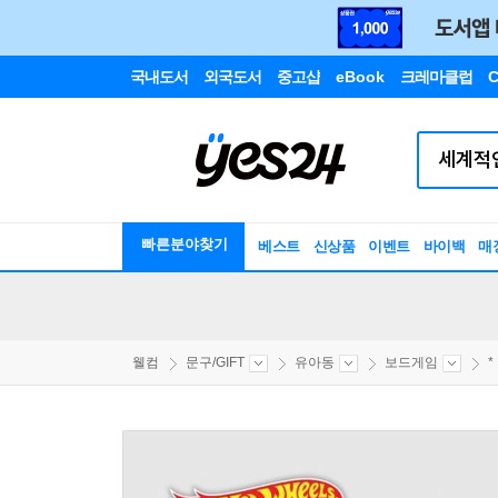
국내도서
외국도서
중고샵
eBook
크레마클럽
C
빠른분야찾기
베스트
신상품
이벤트
바이백
매
웰컴
문구/GIFT
유아동
보드게임
*