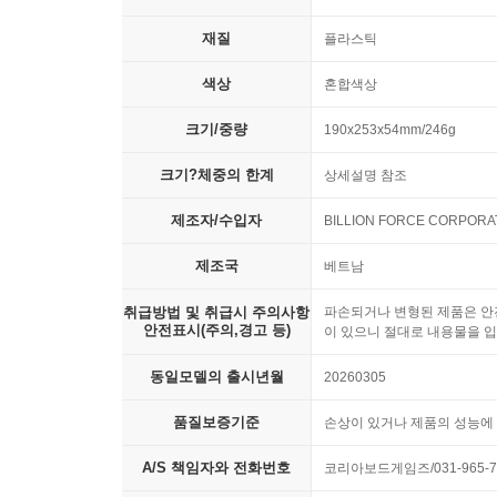
재질
플라스틱
색상
혼합색상
크기/중량
190x253x54mm/246g
크기?체중의 한계
상세설명 참조
제조자/수입자
BILLION FORCE CORPO
제조국
베트남
취급방법 및 취급시 주의사항
파손되거나 변형된 제품은 안전
안전표시(주의,경고 등)
이 있으니 절대로 내용물을 입
동일모델의 출시년월
20260305
품질보증기준
손상이 있거나 제품의 성능에 
A/S 책임자와 전화번호
코리아보드게임즈/031-965-7