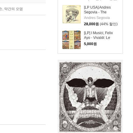
German Requiem
Op. 45 (2LP/ARC2-
[LP USA] Andres
손, 약간의 오염
5002)
Segovia - The
Intimate Guitar 2집
Andres Segovia
아닌 1집 (ARL1-
28,000
원
(44% 할인)
0864)
[LP] I Musici, Felix
Ayo - Vivaldi: Le
Quattro Stagioni, The
5,000
원
Four Seasons - 사계
(sel100077)