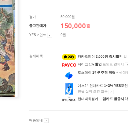
정가
50,000원
150,000
원
중고판매가
YES포인트
0원
결제혜택
카카오페이
2,000원 즉시할인
일
페이코
1% 할인
포인트 결제시
토스페이
1만P 추첨 적립
+ 생애
예스24 현대카드
1~3% YES포
전월 실적 조건 없음
현대백화점카드
앱카드 발급시 1
배송안내