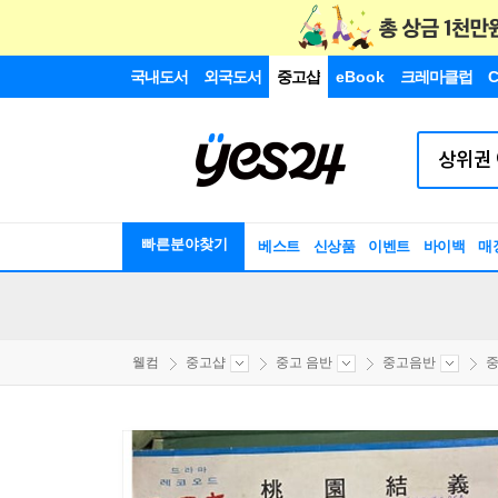
국내도서
외국도서
중고샵
eBook
크레마클럽
C
빠른분야찾기
베스트
신상품
이벤트
바이백
매
웰컴
중고샵
중고 음반
중고음반
중