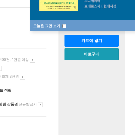
판매중
한정판매
수량
오늘은 그만 보기
카트에 넣기
바로구매
 400건, 4만원 이상
첫결제 3천원
인트 적립
만원 상품권
신규발급시