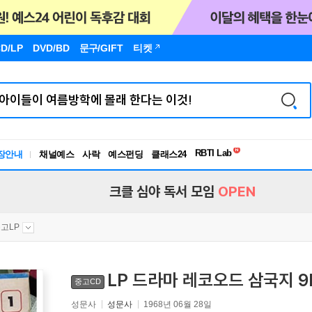
D/LP
DVD/BD
문구
/GIFT
티켓
독서유형검사
RBTI Lab
장안내
채널예스
사락
예스펀딩
클래스24
독서유형검사
크클 심야 독서 모임
OPEN
고LP
LP 드라마 레코오드 삼국지 9
중고CD
성문사
성문사
1968년 06월 28일