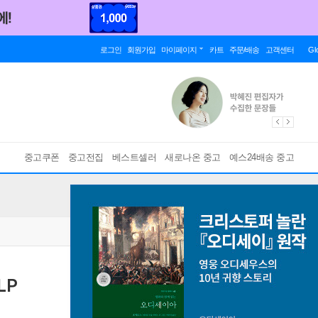
로그인
회원가입
마이페이지
카트
주문/배송
고객센터
Gl
중고쿠폰
중고전집
베스트셀러
새로나온 중고
예스24배송 중고
LP