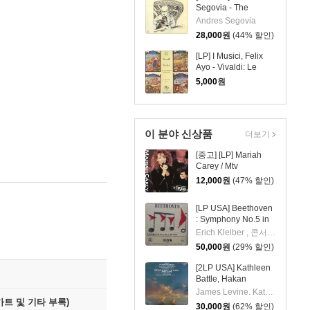
5002)
Segovia - The
Intimate Guitar 2집
Andres Segovia
아닌 1집 (ARL1-
28,000
원
(44% 할인)
0864)
[LP] I Musici, Felix
Ayo - Vivaldi: Le
Quattro Stagioni, The
5,000
원
Four Seasons - 사계
(sel100077)
이 분야 신상품
더보기
[중고] [LP] Mariah
Carey / Mtv
Unplugged Ep
12,000
원
(47% 할인)
[LP USA] Beethoven
: Symphony No.5 in
C minor Op.67 Erich
Erich Kleiber , 콘서트헤보우 오케스트라
Kleiber -콘서트헤보
50,000
원
(29% 할인)
우 오케스트라
(Concetgebouw
[2LP USA] Kathleen
Orchestra of
Battle, Hakan
Amaterdam)
Hagegard, James
James Levine. Kathleen Battle, Hakan Hagegard
(B19105)
Levine / Brahms : A
트 및 기타 부록)
30,000
원
(62% 할인)