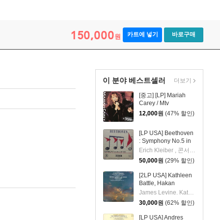
150,000
카트에 넣기
바로구매
원
이 분야 베스트셀러
더보기
[중고] [LP] Mariah
Carey / Mtv
Unplugged Ep
12,000
원
(47% 할인)
[LP USA] Beethoven
: Symphony No.5 in
C minor Op.67 Erich
Erich Kleiber , 콘서트헤보우 오케스트라
Kleiber -콘서트헤보
50,000
원
(29% 할인)
우 오케스트라
(Concetgebouw
[2LP USA] Kathleen
Orchestra of
Battle, Hakan
Amaterdam)
Hagegard, James
James Levine. Kathleen Battle, Hakan Hagegard
(B19105)
Levine / Brahms : A
30,000
원
(62% 할인)
German Requiem
Op. 45 (2LP/ARC2-
[LP USA] Andres