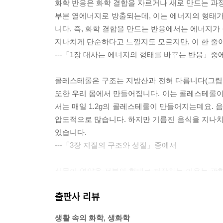
화학 반응은 화학 결합을 자르거나 새로 만드는 과정
부분 열에너지로 방출되는데, 이는 에너지의 형태가
니다. 즉, 화학 결합을 만드는 반응에서는 에너지가
지나치게 단순하다고 느낄지도 모르지만, 이 한 줄
---「1장 대사는 에너지의 형태를 바꾸는 반응」중
콜레스테롤은 구조는 지방산과 전혀 다릅니다(그림 3
또한 우리 몸에서 만들어집니다. 이는 콜레스테롤이 
서는 매일 1.2g의 콜레스테롤이 만들어지는데요.
압도적으로 많습니다. 하지만 기름진 음식을 지나
있습니다.
---「3장 지질의 구조와 성질」중에서
식물이 영양을 전분의 형태로 저장하는 이유는 광합
아할 때나 땅속줄기를 뻗어 번식할 때가 가장 중
출판사 리뷰
다. 관점을 바꾸어 생각해 보면 식물은 동물이 번
하는 수단을 가지게 되었습니다. 바로 알칼로이드를
생활 속의 화학, 생화학
---「8장 참마를 갈면 왜 손이 가려울까?: 전분의