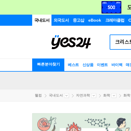
국내도서
외국도서
중고샵
eBook
크레마클럽
C
빠른분야찾기
베스트
신상품
이벤트
바이백
매
웰컴
국내도서
자연과학
화학
화학