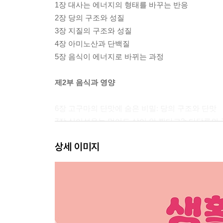
1장 대사는 에너지의 형태를 바꾸는 반응
2장 당의 구조와 성질
3장 지질의 구조와 성질
4장 아미노산과 단백질
5장 음식이 에너지로 바뀌는 과정
제2부 음식과 영양
6장 고구마의 단맛에 숨은 비밀: 당의 구조와 단맛
7장 식이섬유는 먹어도 살이 안 찐다고?: 다당류의
8장 참마를 갈면 왜 손이 가려울까?: 전분의 합성과
상세 이미지
9장 트랜스 지방이란 무엇일까?: 지방산의 분해
10장 생선을 먹으면 머리가 좋아진다고?: 지방산의
11장 콜레스테롤은 좋은 성분일까 나쁜 성분일까?
12장 단것을 먹으면 왜 살이 찔까?: 당과 지질 대사
13장 식물 단백질과 동물 단백질은 어떻게 다를까?
14장 토마토수프는 왜 맛있을까?: 단백질과 아미