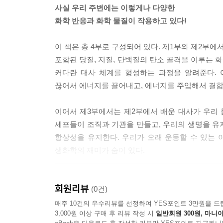
사실 우리 주변에는 이렇게나 다양한
화학 반응과 화학 물질이 작용하고 있다!
단것을 많이 먹었을 때 살이 찌는(지방이 많아지는)
사와 지질 대사가 교차하는 메커니즘은 훨씬 복잡
이 책은 총 4부로 구성되어 있다. 제1부와 제2부에
조절하는데, 팔미트산 1분자를 만들 때 글루코스 약
포함된 당질, 지질, 단백질의 탄소 골격을 이루는 
이지요. 당분을 너무 많이 섭취하지 않도록 주의해
커다란 대사 체계를 형성하는 과정을 알려준다. 
---「12장 단것을 먹으면 왜 살이 찔까?: 당과 지
끊어서 에너지를 끌어내고, 에너지를 주입해서 결합을
경제학에도 현금 흐름이라는 용어가 있는데요. 벌어
이어서 제3부에서는 제2부에서 배운 대사가 우리 몸
효율적으로 운용할 수 있습니다. 우선 수입의 흐름
세포들이 조직과 기관을 만들고, 우리의 생명을 유
지표가 바로 혈당입니다. 혈당은 음식을 먹으면 순
항상성을 유지한다. 우리가 오래 운동할 수 있는 
일어나는 수많은 반응을 이해하는 열쇠가 숨어 있는
생화학의 재미가 숨어 있다.
에너지 공급, 즉 당질과 지질을 섭취했을 때 일어나
---「18장 살이 찌는 음식, 살이 빠지는 음식: 식
제4부에서는 대사와 함께 생화학의 중요한 주제인
회원리뷰
쓰이고 있다. 농작물뿐만 아니라 여러 식품과 의
(0건)
어떻게 하면 장시간 운동 능력을 효율적으로 키울 
제조, 판매되고 있다. 유전자 재조합 기술 안에 
매주 10건의 우수리뷰를 선정하여 YES포인트 3만원을 드
화되는 속도, ② 간에서 근육으로 당질이 공급되는 
3,000원 이상 구매 후 리뷰 작성 시
일반회원 300원, 마니아
생각하는 계기가 될 뿐 아니라, 당연하게 생각했던 
①과 ③의 대사 속도를 높이려면 그만큼 산소가 많