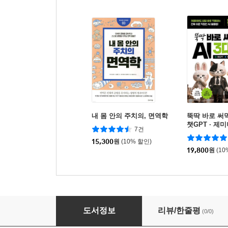
내 몸 안의 주치의, 면역학
뚝딱 바로 써먹
챗GPT · 제
7건
15,300
원
(10% 할인)
19,800
원
(10
소설처럼 재미있게 읽는 생화학 강의
도서정보
리뷰/한줄평
(0/0)