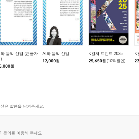
I와 음악 산업 (큰글자
AI와 음악 산업
K컬처 트렌드 2025
K
)
12,000
원
25,650
원
(10% 할인)
22
5,000
원
 싶은 말씀을 남겨주세요.
1 문의를 이용해 주세요.