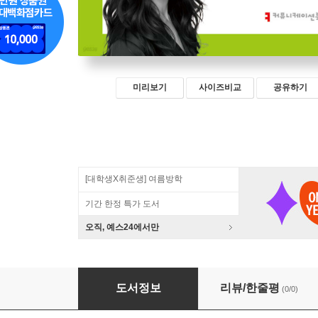
미리보기
사이즈비교
공유하기
[대학생X취준생] 여름방학
기간 한정 특가 도서
오직, 예스24에서만
AI와 케이팝
도서정보
리뷰/한줄평
(0/0)