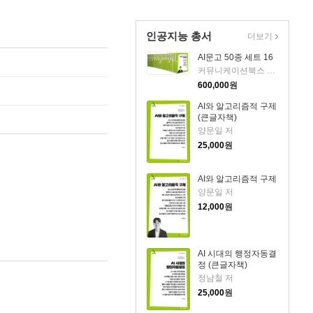
인공지능 총서
더보기
AI문고 50종 세트 16
커뮤니케이션북스 AI문고 기획팀 저
600,000
원
AI와 알고리즘적 구제
(큰글자책)
양문일 저
25,000
원
AI와 알고리즘적 구제
양문일 저
12,000
원
AI 시대의 행정자동결
정 (큰글자책)
정남철 저
25,000
원