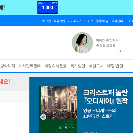
로그인
회원가입
마이페이지
카트
주문/배송
고객센터
Gl
름방학혜택
예사단독판매
이달의사은품
특가할인
추천도서
대량/법인
세요!