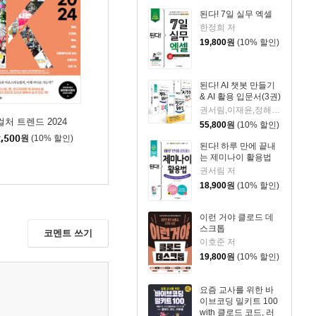
된다! 7일 실무 엑셀
한정희 저
19,800
원
(10% 할인)
된다! AI 챗봇 만들기
& AI 활용 입문서(3권)
권서림,이재윤,정해준,프롬프트 크리에이터 저
컬처 트렌드 2024
55,800
원
(10% 할인)
,500
원
(10% 할인)
된다! 하루 만에 끝내
는 제미나이 활용법
권서림 저
18,900
원
(10% 할인)
이런 거야 클로드 데
스크톱
코멘트 쓰기
이호준 저
19,800
원
(10% 할인)
요즘 교사를 위한 바
이브코딩 밀키트 100
with 클로드 코드, 러