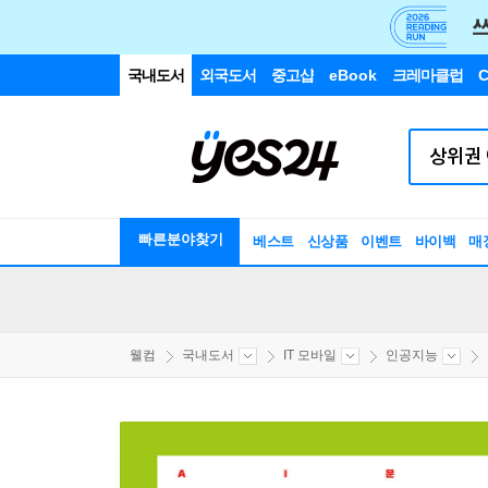
국내도서
외국도서
중고샵
eBook
크레마클럽
C
빠른분야찾기
베스트
신상품
이벤트
바이백
매
웰컴
국내도서
IT 모바일
인공지능