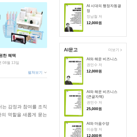
AI 시대의 행정자동결
정
정남철 저
12,000
원
AI문고
더보기
원한 혜택
AI와 해운 비즈니스
년 08월 13일
권민수 저
12,000
원
펼쳐보기
AI와 해운 비즈니스
(큰글자책)
권민수 저
터는 감정과 참여를 조직
25,000
원
간의 역할을 새롭게 묻는
AI와 마음수양
이승형 저
12,000
원