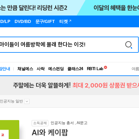
D/LP
DVD/BD
문구
/GIFT
티켓
독서유형검사
RBTI Lab
장안내
채널예스
사락
예스펀딩
클래스24
독서유형검사
여
주말에는 더욱 알뜰하게!
최대 2,000원 상품권 받으
인공지능 일반
인공지능 총서
,
AI문고
소득공제
AI와 케이팝