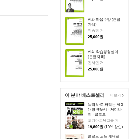
AI와 마음수양 (큰글
자책)
이승형 저
25,000
원
AI와 학습경험설계
(큰글자책)
진서연 저
25,000
원
이 분야 베스트셀러
더보기
뚝딱 바로 써먹는 AI 3
대장 챗GPT · 제미나
이 · 클로드
코리아교육그룹 저
19,800
원
(10% 할인)
클로드 코드 제대로