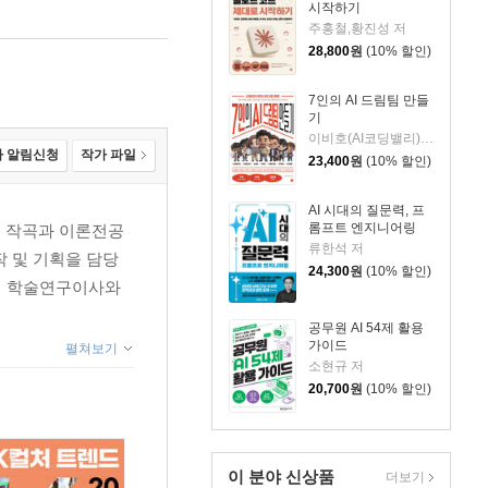
시작하기
주홍철,황진성 저
28,800
원
(10% 할인)
7인의 AI 드림팀 만들
기
이비호(AI코딩밸리) 저
 알림신청
작가 파일
23,400
원
(10% 할인)
AI 시대의 질문력, 프
롬프트 엔지니어링
 작곡과 이론전공
류한석 저
 및 기획을 담당
24,300
원
(10% 할인)
회 학술연구이사와
공무원 AI 54제 활용
가이드
펼쳐보기
소현규 저
20,700
원
(10% 할인)
이 분야 신상품
더보기