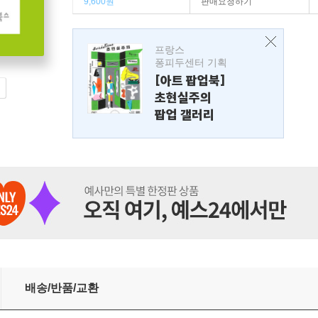
9,600원
판매요청하기
프랑스
퐁피두센터 기획
[아트 팝업북]
초현실주의
팝업 갤러리
배송/반품/교환