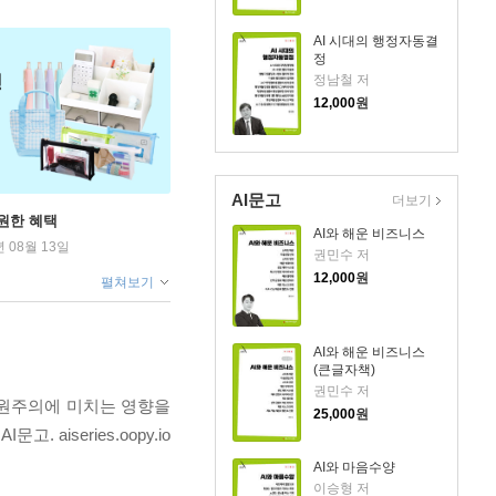
AI 시대의 행정자동결
정
정남철 저
12,000
원
AI문고
더보기
원한 혜택
AI와 해운 비즈니스
년 08월 13일
권민수 저
12,000
원
펼쳐보기
AI와 해운 비즈니스
(큰글자책)
권민수 저
다원주의에 미치는 영향을
25,000
원
iseries.oopy.io
AI와 마음수양
이승형 저