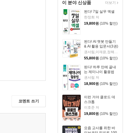
이 분야 신상품
더보기
된다! 7일 실무 엑셀
한정희 저
19,800
원
(10% 할인)
된다! AI 챗봇 만들기
& AI 활용 입문서(3권)
권서림,이재윤,정해준,프롬프트 크리에이터 저
55,800
원
(10% 할인)
된다! 하루 만에 끝내
는 제미나이 활용법
권서림 저
18,900
원
(10% 할인)
이런 거야 클로드 데
코멘트 쓰기
스크톱
이호준 저
19,800
원
(10% 할인)
요즘 교사를 위한 바
이브코딩 밀키트 100