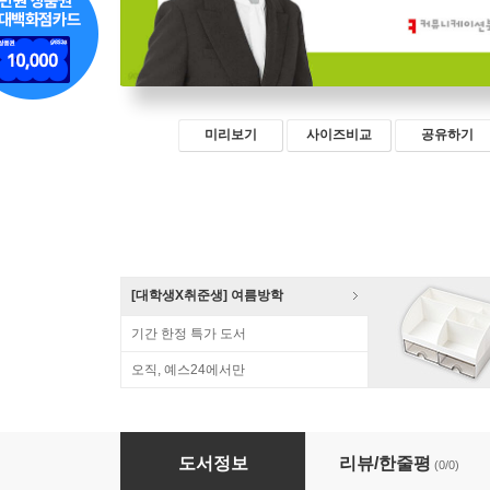
미리보기
사이즈비교
공유하기
[대학생X취준생] 여름방학
기간 한정 특가 도서
오직, 예스24에서만
민주주의와 AI
도서정보
리뷰/한줄평
(0/0)