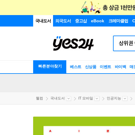
국내도서
외국도서
중고샵
eBook
크레마클럽
C
빠른분야찾기
베스트
신상품
이벤트
바이백
매
웰컴
국내도서
IT 모바일
인공지능