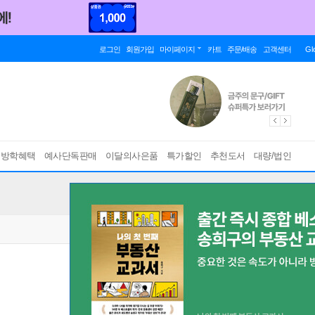
로그인
회원가입
마이페이지
카트
주문/배송
고객센터
Gl
름방학혜택
예사단독판매
이달의사은품
특가할인
추천도서
대량/법인