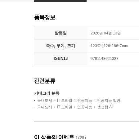
품목정보
발행일
2026년 04월 13일
쪽수, 무게, 크기
123쪽 | 128*188*7mm
ISBN13
9791143021328
관련분류
카테고리 분류
국내도서
IT 모바일
인공지능
인공지능 일반
국내도서
IT 모바일
인공지능
생성형 AI
이 상품의 이벤트
(7개)