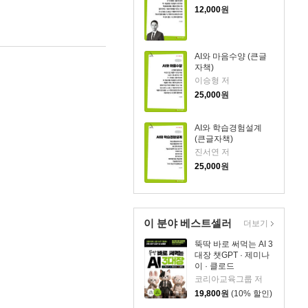
12,000
원
AI와 마음수양 (큰글
자책)
이승형 저
25,000
원
AI와 학습경험설계
(큰글자책)
진서연 저
25,000
원
이 분야 베스트셀러
더보기
뚝딱 바로 써먹는 AI 3
대장 챗GPT · 제미나
이 · 클로드
코리아교육그룹 저
19,800
원
(10% 할인)