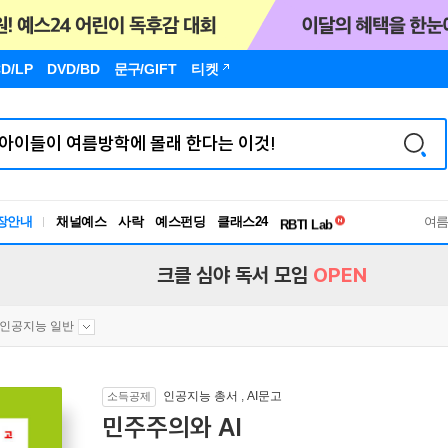
D/LP
DVD/BD
문구
/GIFT
티켓
독서유형검사
장안내
채널예스
사락
예스펀딩
클래스24
RBTI Lab
여
독서유형검사
크클 심야 독서 모임
OPEN
인공지능 일반
인공지능 총서
,
AI문고
소득공제
민주주의와 AI