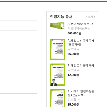
인공지능 총서
더보기
AI문고 50종 세트 16
커뮤니케이션북스 AI문고 기획팀 저
600,000
원
AI와 알고리즘적 구제
(큰글자책)
양문일 저
25,000
원
AI와 알고리즘적 구제
양문일 저
12,000
원
AI 시대의 행정자동결
정 (큰글자책)
정남철 저
25,000
원