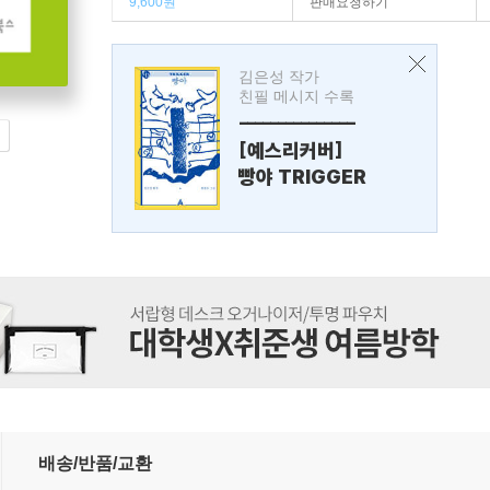
9,600원
판매요청하기
김은성 작가
친필 메시지 수록
---------------
[예스리커버]
빵야 TRIGGER
배송/반품/교환