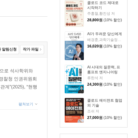
클로드 코드 제대로
시작하기
주홍철,황진성 저
28,800
원
(10% 할인)
AI가 두려운 당신에게
배경훈,과학기술정보통신부 저
16,020
원
(10% 할인)
 알림신청
작가 파일
AI 시대의 질문력, 프
공으로 석사학위와
롬프트 엔지니어링
류한석 저
대 경찰청 인권위원회
24,300
원
(10% 할인)
(2025), “현행
클로드 에이전트 협업
펼쳐보기
의 기술
조쉬 저
27,000
원
(10% 할인)