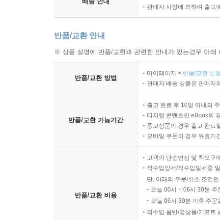
배송 안내
판매자 사정에 의하여 출고
반품/교환 안내
※ 상품 설명에 반품/교환과 관련한 안내가 있는경우 아래 
마이페이지 >
반품/교환 신청
반품/교환 방법
판매자 배송 상품은 판매자와
출고 완료 후 10일 이내의 
디지털 콘텐츠인 eBook의 
반품/교환 가능기간
중고상품의 경우 출고 완료일
모바일 쿠폰의 경우 유효기간(
고객의 단순변심 및 착오구
직수입양서/직수입일서중 일
단, 아래의 주문/취소 조건인
오늘 00시 ~ 06시 30분 
반품/교환 비용
오늘 06시 30분 이후 주문
직수입 음반/영상물/기프트 