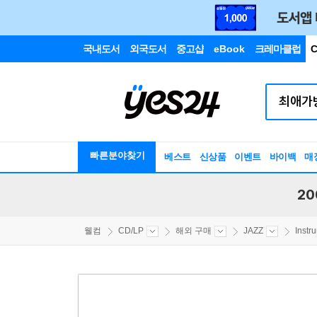
국내도서
외국도서
중고샵
eBook
크레마클럽
C
빠른분야찾기
베스트
신상품
이벤트
바이백
매
20
웰컴
CD/LP
해외 구매
JAZZ
Instr