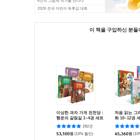
6인의 그림책 작가를 만나다
2026 전국 어린이 독후감 대회
이 책을 구입하신 분
이상한 과자 가게 전천당 :
처음 읽는 그
행운의 갈림길 1~4권 세트
화 10~12권 
292건
53,100
원
(10% 할인)
45,360
원
(1