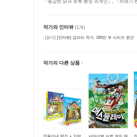
『용감한 닭과 초록 행성 외계인』, 『쓰레기 
작가와 인터뷰
(1개)
[읽다]
[인터뷰] 김리리 작가, 180만 부 시리즈 완간 『꼬랑
작가의 다른 상품
장돌이네 떡집 + 꼬랑
서바이벌 수학 게임 매