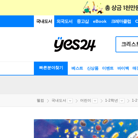
국내도서
외국도서
중고샵
eBook
크레마클럽
C
빠른분야찾기
베스트
신상품
이벤트
바이백
매
웰컴
국내도서
어린이
1-2학년
1-