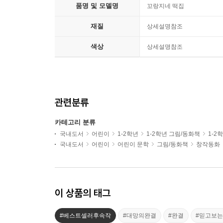
품명 및 모델명
꼬랑지네 떡집
재질
상세설명참조
색상
상세설명참조
관련분류
카테고리 분류
국내도서
어린이
1-2학년
1-2학년 그림/동화책
1-2
국내도서
어린이
어린이 문학
그림/동화책
창작동화
이 상품의 태그
#베스트셀러후속작
#대망의완결
#완결
#믿고보