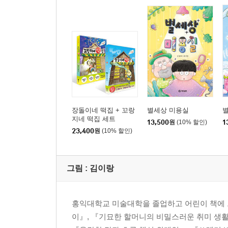
장돌이네 떡집 + 꼬랑
별세상 미용실
지네 떡집 세트
13,500
원
(10% 할인)
1
23,400
원
(10% 할인)
그림 :
김이랑
홍익대학교 미술대학을 졸업하고 어린이 책에 
이』, 『기묘한 할머니의 비밀스러운 취미 생활』