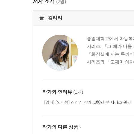
저자 소개
(2명)
글 :
김리리
중앙대학교에서 아동복지
시리즈, 『그 애가 나를
『화장실에 사는 두꺼비
시리즈와 「고재미 이야기
작가와 인터뷰
(1개)
[읽다]
[인터뷰] 김리리 작가, 180만 부 시리즈 완간 『꼬랑
작가의 다른 상품