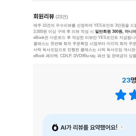
아이들에게 지속적인 사랑을 받는 의미는 그래서 더
회원리뷰
(23건)
· 하늘 정원으로 돌아간 왕구리의 마지막 소원
매주 10건의 우수리뷰를 선정하여 YES포인트 3만원을 드
“옹달샘에 돌멩이를 던지면 보고 싶은 사람 모습이
3,000원 이상 구매 후 리뷰 작성 시
일반회원 300원, 마니아
eBook은 다운로드 후 작성한 리뷰만 YES포인트 지급됩니
클래스는 첫번째 회차 주문확정 시점부터 마지막 회차 주문
하늘 정원으로 다시 돌아가 복 열매를 수확하는 일
사락 독서모임으로 진행된 클래스는 사락 독서모임 게시판
배달하다 경험했던 위험한 순간들과 슬프고 행복했
eBook 페이백, CD/LP, DVD/Blu-ray, 패션 및 판매금
몰래 하늘 정원 옹달샘에서 눈물을 흘린다. 그런
목소리가 들려온다. 왕구리는 마찬가지로 자기를 
나타난 보고 싶던 얼굴들……. 소원 떡을 먹었던 랑랑
23
명
· 꼬랑지를 위해, 다시 한번 바뀐 떡집의 간판
달떡을 먹으면 마음이 보름달처럼 밝아지고
마음대로 떡을 만들면 왕구리를 만날 수 있다고?
왕구리가 떡집을 떠난 후 꼬랑지는 잠도 잘 이루지 못
AI가 리뷰를 요약했어요!
소원 떡 만드는 비법 책이 저절로 펼쳐지더니 종이에