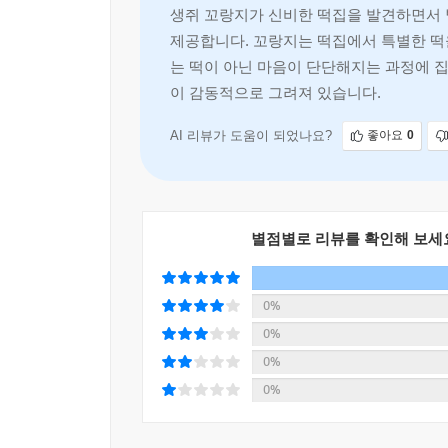
떡인지 확인하기 위해 밖으로 나간 꼬랑지는 마침내
생쥐 꼬랑지가 신비한 떡집을 발견하면서 
달떡을 먹고 가슴속에 슬픔이 스르르 사라지며 마
제공합니다. 꼬랑지는 떡집에서 특별한 떡
가득한 아이들의 얼굴을 보면서 그동안 자신이 열심
는 떡이 아닌 마음이 단단해지는 과정에 
‘마음대로 떡’. 꼬랑지는 어떤 떡을 만들어야 왕구리
이 감동적으로 그려져 있습니다.
『꼬랑지네 떡집』은 쥐에서 사람이 되어 아이들의 
AI 리뷰가 도움이 되었나요?
좋아요
0
그리고 열두 권까지 이어진 떡집의 이야기가 ‘세상
환하게 채우길 바라는 작가의 바람이 담겨 있다.
별점별로 리뷰를 확인해 보세
0%
0%
0%
0%