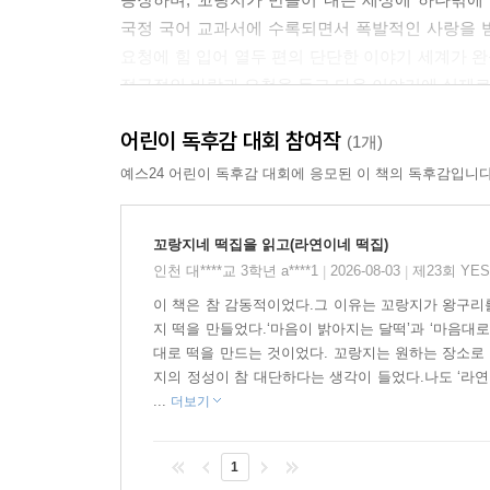
국정 국어 교과서에 수록되면서 폭발적인 사랑을 받
요청에 힘 입어 열두 편의 단단한 이야기 세계가 
적극적인 바람과 요청을 듣고 다음 이야기에 실제로
「만복이네 떡집」은 2021년 어린이 뮤지컬로 
어린이 독후감 대회 참여작
계약되었다. 열두 권의 다채로운 이야기 세계를 완성
(1개)
예스24 어린이 독후감 대회에 응모된 이 책의 독후감입니다
41개의 우리나라 전통 ‘떡’에 담긴 아이들의 현실적
다양한 마음의 형태들로 반죽한 환상적인 이야기
꼬랑지네 떡집을 읽고(라연이네 떡집)
인천 대****교 3학년 a****1
2026-08-03
제23회 YE
|
|
「만복이네 떡집」은 간판의 이름에 따라 주인공이
이 책은 참 감동적이었다.그 이유는 꼬랑지가 왕구리
하고, 타인의 다른 상황과 마음에 귀를 기울이기도 
지 떡을 만들었다.‘마음이 밝아지는 달떡’과 ‘마음대
술술 나오는 꿀떡, 다른 사람 생각이 쑥떡쑥덕 들
대로 떡을 만드는 것이었다. 꼬랑지는 원하는 장소로 
리듬감이 느껴지는 이름과 효능을 더해 독창적인 
지의 정성이 참 대단하다는 생각이 들었다.나도 ‘라연이
귀를 기울이고 열심히 소원 떡을 만들고 배달한다.
...
더보기
낸다.
용기와 자신감, 자괴감과 자존감, 상처와 회복, 질
1
살아가며 꼭 익혀야 할 다양한 마음 형태를 경험