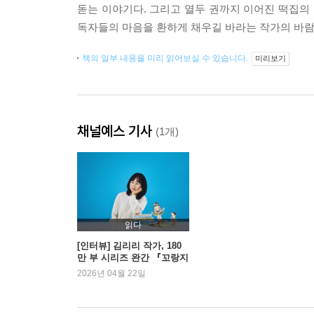
돋는 이야기다. 그리고 열두 권까지 이어진 떡집의
독자들의 마음을 환하게 채우길 바라는 작가의 바람
책의 일부 내용을 미리 읽어보실 수 있습니다.
미리보기
채널예스 기사
(1개)
읽다
[인터뷰] 김리리 작가, 180
만 부 시리즈 완간 『꼬랑지
네 떡집』 | 예스24
2026년 04월 22일