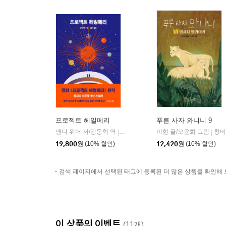
프로젝트 헤일메리
푸른 사자 와니니 9
앤디 위어 저/강동혁 역
알에이치코리아(RHK)
이현 글/오윤화 그림
창비
|
|
19,800
원
(10% 할인)
12,420
원
(10% 할인)
검색 페이지에서 선택된 태그에 등록된 더 많은 상품을 확인해 
이 상품의 이벤트
(11개)