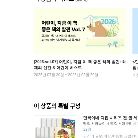
[2026.vol.07] 어린이, 지금 이 책 좋은 책의 발견: 화
<
제의 신간 & 어린이 베스트
집
2026년 07월 20일 ~ 2026년 08월 20일
소
이 상품의 특별 구성
만복이네 떡집 시리즈 전 권 세트
떡집 + 장돌이네 떡집 + 왕구리네 
집 + 하하 자매 떡집 + 랑랑 형제
12권
+ 달콩이네 떡집 + 양순이네 떡집 
김리리 글/김이랑,이승현 그림
비
|