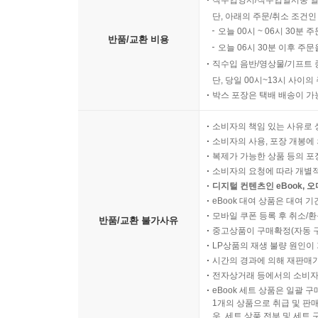
단, 아래의 주문/취소 조건인
오늘 00시 ~ 06시 30분 
반품/교환 비용
오늘 06시 30분 이후 주문
직수입 음반/영상물/기프트 
단, 당일 00시~13시 사이
박스 포장은 택배 배송이 가
소비자의 책임 있는 사유로 
소비자의 사용, 포장 개봉에 
복제가 가능한 상품 등의 포장을 
소비자의 요청에 따라 개별
디지털 컨텐츠인 eBook, 
eBook 대여 상품은 대여 기
모바일 쿠폰 등록 후 취소/환
반품/교환 불가사유
중고상품이 구매확정(자동 
LP상품의 재생 불량 원인이 기
시간의 경과에 의해 재판매가
전자상거래 등에서의 소비자
eBook 세트 상품은 일괄 
1개의 상품으로 취급 및 판매
우, 세트 상품 전부 및 세트