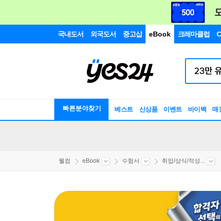
국내도서
외국도서
중고샵
eBook
크레마클럽
C
빠른분야찾기
베스트
신상품
이벤트
바이백
매
웰컴
eBook
수험서
취업/상식/적성...