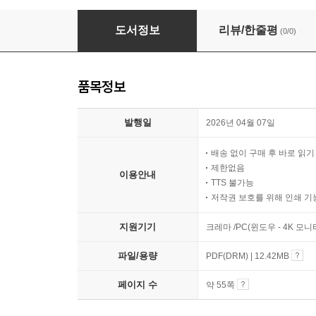
[단독] [무료특별판] 에듀윌 취업 GSAT 무료
도서정보
리뷰/한줄평
(0/0)
품목정보
발행일
2026년 04월 07일
배송 없이 구매 후 바로 읽
제한없음
이용안내
TTS 불가능
저작권 보호를 위해 인쇄 기
지원기기
크레마 /PC(윈도우 - 4K 모
파일/용량
PDF(DRM) | 12.42MB
페이지 수
약 55쪽