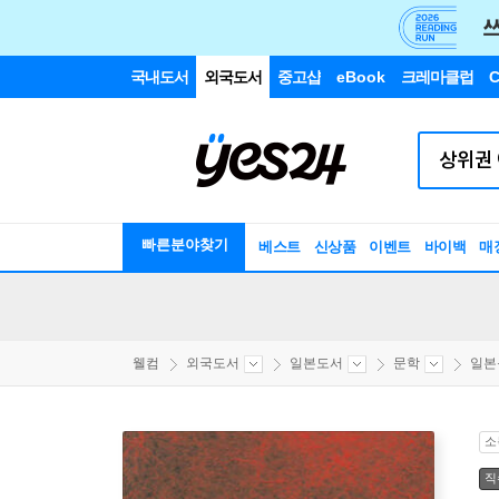
국내도서
외국도서
중고샵
eBook
크레마클럽
C
빠른분야찾기
베스트
신상품
이벤트
바이백
매
웰컴
외국도서
일본도서
문학
일본
소
직