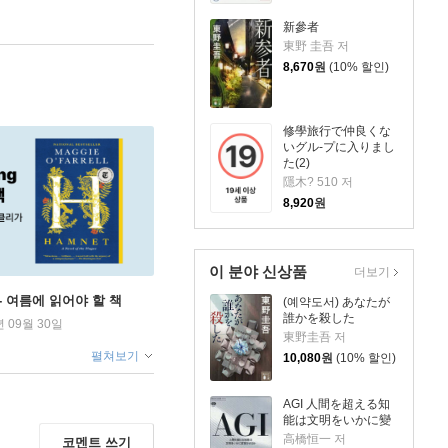
新參者
東野 圭吾 저
8,670
원
(10% 할인)
修學旅行で仲良くな
いグル-プに入りまし
た(2)
隱木? 510 저
8,920
원
이 분야 신상품
더보기
ng - 여름에 읽어야 할 책
(예약도서) あなたが
誰かを殺した
년 09월 30일
東野圭吾 저
펼쳐보기
10,080
원
(10% 할인)
AGI 人間を超える知
能は文明をいかに變
高橋恒一 저
코멘트 쓰기