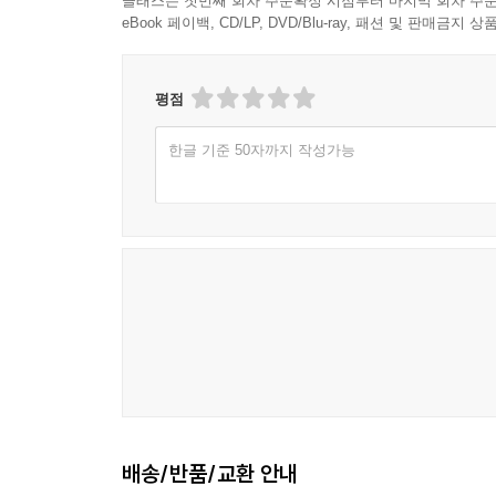
클래스는 첫번째 회차 주문확정 시점부터 마지막 회차 주문
eBook 페이백, CD/LP, DVD/Blu-ray, 패션 및 판매금
평점
한글 기준 50자까지 작성가능
배송/반품/교환 안내