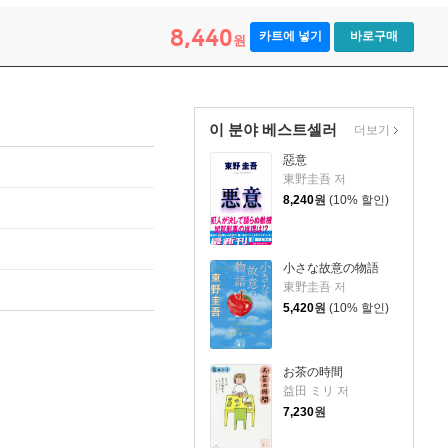
8,440
카트에 넣기
바로구매
원
이 분야 베스트셀러
더보기
惡意
東野圭吾 저
8,240
원
(10% 할인)
小さな故意の物語
東野圭吾 저
5,420
원
(10% 할인)
お茶の時間
益田 ミリ 저
7,230
원