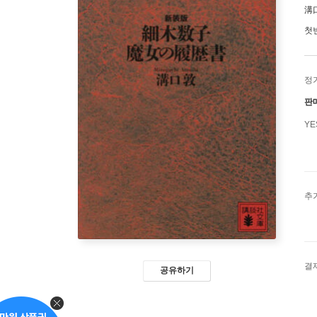
溝
첫
정
판
Y
추
결
공유하기