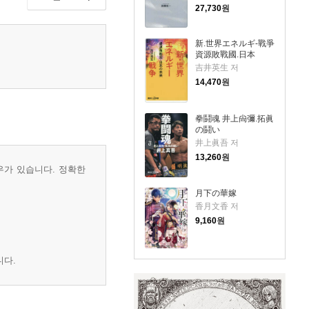
27,730
원
新.世界エネルギ-戰爭
資源敗戰國.日本
吉井英生 저
14,470
원
拳鬪魂 井上尙彌.拓眞
の鬪い
井上眞吾 저
13,260
원
우가 있습니다. 정확한
月下の華嫁
香月文香 저
9,160
원
니다.