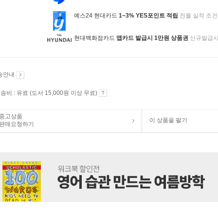
예스24 현대카드
1~3% YES포인트 적립
전월 실적 조건
현대백화점카드
앱카드 발급시 1만원 상품권
신규발급
송안내
송비 : 유료 (도서 15,000원 이상 무료)
중고상품
이 상품을 팔기
판매요청하기