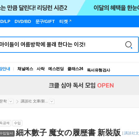
D/LP
DVD/BD
문구
/GIFT
티켓
독서유형검사
RBTI Lab
장안내
채널예스
사락
예스펀딩
클래스24
독서유형검사
크클 심야 독서 모임
OPEN
문학
講談社 文庫/新...
득공제
수입
細木數子 魔女の履歷書 新裝版
[ 講談社文
수입일서