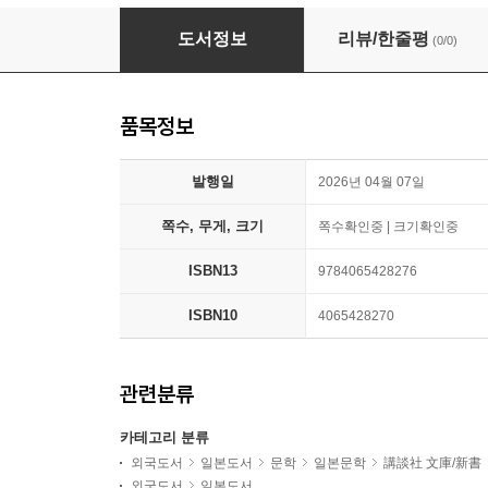
細木數子 魔女の履歷書 新裝版
도서정보
리뷰/한줄평
(0/0)
품목정보
발행일
2026년 04월 07일
쪽수, 무게, 크기
쪽수확인중 | 크기확인중
ISBN13
9784065428276
ISBN10
4065428270
관련분류
카테고리 분류
외국도서
일본도서
문학
일본문학
講談社 文庫/新書
외국도서
일본도서