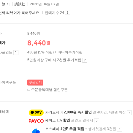
口敦
저
講談社
2026년 04월 07일
번째 리뷰어가 되어주세요.
판매지수 24
가
8,440원
8,440
원
매가
ES포인트
430원 (5% 적립) + 마니아추가적립
5만원이상 구매 시 2천원 추가적립
가혜택쿠폰
쿠폰받기
주문금액대별 할인쿠폰
제혜택
카카오페이
2,000원 즉시할인
일 400건, 4만원 이상
페이코
1% 할인
포인트 결제시
토스페이
1만P 추첨 적립
+ 생애첫결제 3천원