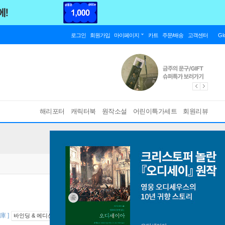
로그인
회원가입
마이페이지
카트
주문/배송
고객센터
Gl
해리포터
캐릭터북
원작소설
어린이특가세트
회원리뷰
庫 ]
바인딩 & 에디션 안내