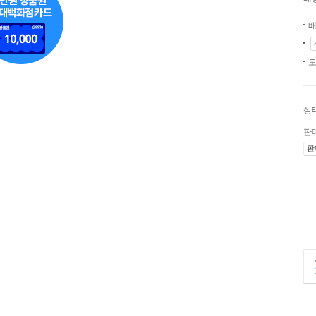
배
도
상
판
판