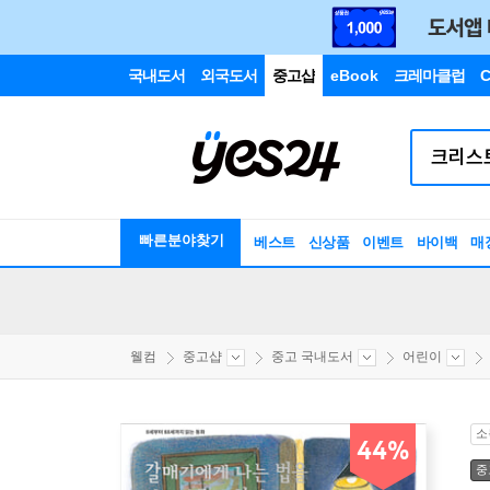
국내도서
외국도서
중고샵
eBook
크레마클럽
C
빠른분야찾기
베스트
신상품
이벤트
바이백
매
웰컴
중고샵
중고 국내도서
어린이
소
44%
중