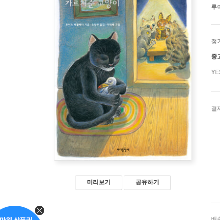
루
정
중
Y
결
미리보기
공유하기
배