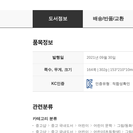
갈매기에게 나는 법을 가르쳐준 고양이
도서정보
배송/반품/교환
품목정보
발행일
2021년 09월 30일
쪽수, 무게, 크기
164쪽 | 302g | 153*210*10
KC인증
인증유형 : 적합성확인
관련분류
카테고리 분류
중고샵
중고 국내도서
어린이
어린이 문학
그림/동화
중고샵
중고 국내도서
어린이
어린이[초등학생]
그림