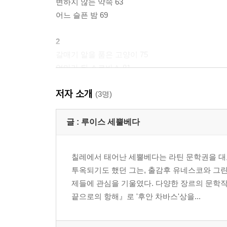
변하지 않는 약속 63
어느 슬픈 밤 69
2
갈매기 알을 품은 고양이 75
엄마가 된 소르바스 81
두 건달 고양이 89
저자 소개
왕초 쥐와의 협상 95
(3명)
수컷일까 암컷일까 105
진정한 행운아, 아포르뚜나다 113
글 :
루이스 세뿔베다
나는 법을 배우는 갈매기 119
고양이들의 최종결정 127
칠레에서 태어난 세뿔베다는 라틴 문학권을 대
선택된 인간, 시인 133
투옥되기도 했던 그는, 출감후 유네스코와 그
시인을 만나다 139
제들에 관심을 기울였다. 다양한 장르의 문학
날아라, 아포르뚜나다 149
끝으로의 항해』로 '후안 차바스'상을...
옮긴이의 말 159