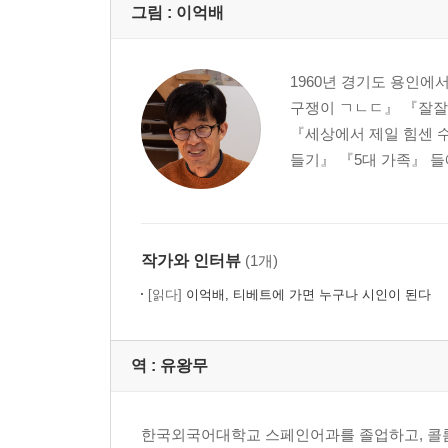
그림 :
이억배
1960년 경기도 용인
구쟁이 ㄱㄴㄷ』 『잘잘
『세상에서 제일 힘센 
들기』 『5대 가족』 들
작가와 인터뷰
(1개)
[읽다]
이억배, 티베트에 가면 누구나 시인이 된다
역 :
유왕무
한국외국어대학교 스페인어과를 졸업하고, 콜롬비아의 ‘