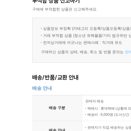
부적합 상품 신고하기
최선을 다한다.
구매에 부적합한 상품은 신고해주세요.
낯설고 힘든 상황에 부딪힌 소르바스는 항구의 고
받으면서 알을 부화시키고, 태어난 새끼갈매기 아
상품정보 부정확 (카테고리 오등록/상품오등록/상품
가르친다는 세 번째 약속은 소르바스와 그의 친구
거래 부적합 상품 (청소년 유해물품/기타 법규위반 
찾아내서 아포르뚜나다에게 가르쳐보지만 열일곱 차
전자상거래에 어긋나는 판매사례 : 직거래 유도
구매하신 상품의 상태, 배송, 취소 및 반품 문의는
판
결국 소르바스는 고양이 세상 밖에서 누군가의 도
소통해서는 안된다”는 것은 고양이 사회의 금기였
소르바스는 신뢰할 수 있는 유일한 인간인 한 시인
배송/반품/교환 안내
비가 오는 어느 날 저녁, 항구의 고양이들과 시인은
배송 안내
떠는 아포르뚜나다에게 엄마 고양이 소르바스는 말
판매자 배송
“날개만으로 날 수 있는 건 아냐! 오직 날려고 노력할
배송 구분
택배사 : 롯데택배 (상황에 
마침내 아포르뚜나다는 난간을 박차고 비가 내리
배송비 : 6,000원 (
도서산간 : 
빗물인지 눈물인지 알 수 없는 액체 방울들이 하염
판매자가 직접 배송하는 상
배송 안내