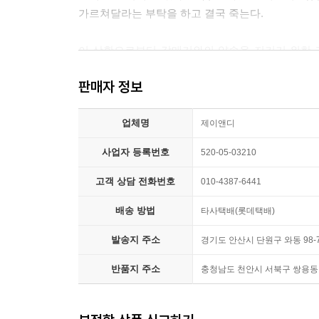
가르쳐달라는 부탁을 하고 결국 죽는다.
이 상황으로부터 갈매기와의 약속을 지키기 위한 
인간 사이의 관계의 회복이란 우리 시대의 화두와 
판매자 정보
작품은 1996년 유럽 최고의 베스트셀러가 됐으며,
모두 읽어볼 가치가 있는 훌륭한 이야기”(쥐트 도이
업체명
제이앤디
몸집이 큰 검은 고양이 소르바스,
사업자 등록번호
520-05-03210
어미를 잃은 새끼 갈매기에게 나는 법을 가르치다
고객 상담 전화번호
010-4387-6441
한 갈매기가 함부르크 항구 근처의 북해에서 기름
배송 방법
타사택배(롯데택배)
갈매기. 마지막 남은 힘을 다해 육지로 날아가다
고양이 소르바스와 만나게 된다.
발송지 주소
경기도 안산시 단원구 와동 98-7
반품지 주소
충청남도 천안시 서북구 쌍용동 8
고양이 소르바스는 죽어 가는 갈매기에게 세 가지 
첫째 갈매기가 낳게 될 알을 먹지 않고, 둘째 알을
소르바스에게는 몹시 버거운 약속이었다. 그렇지만 