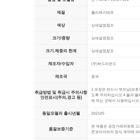
재질
폴리에스테르
색상
상세설명참조
크기/중량
상세설명참조
크기.체중의 한계
상세설명참조
제조자/수입자
(주)써드라운드
제조국
중국
1.포장은 반드시 부모님(보호
취급방법 및 취급시 주의사항
도록 주의하십시오.4.불과 물
안전표시(주의,경고 등)
에 띄는 곳에서 사용하십시오.
동일모델의 출시년월
202105
본 제품은 공정거래위원회 고시
품질보증기준
몬코리아와의 정식 계약에 의해