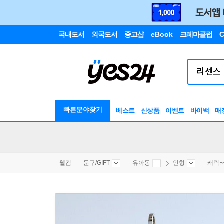
국내도서
외국도서
중고샵
eBook
크레마클럽
C
빠른분야찾기
베스트
신상품
이벤트
바이백
매
웰컴
문구/GIFT
유아동
인형
캐릭