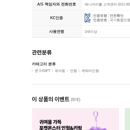
A/S 책임자와 전화번호
매니어리틀 고객센터 (031-603
인증유형 : 안전확인
KC인증
인증번호 :
국가통합인증(K
사용연령
3세이상
관련분류
카테고리 분류
문구/GIFT
유아동
인형
캐릭터인형
이 상품의 이벤트
(8개)