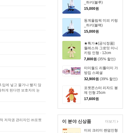
_하키(블루)
15,000
원
동계올림픽 미피 키링
_하키(블랙)
15,000
원
★특가★[공식정품]
월레스와 그로밋 미니
키링 인형 - 12cm
7,800
원
(35% 할인)
미미월드 리틀미미 가
방집 스페셜
32,900
원
(39% 할인)
.입에 넣고 물거나 빨지 않
포켓몬스터 리자드 봉
용하게 된다면 보호자의 눈
제 인형 25cm
17,600
원
점적 저작권 관리자인 ㈜포켓
이 분야 신상품
더보기
미피 크리미 랜덤인형