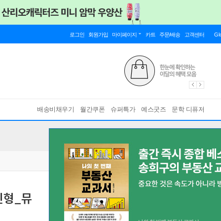
로그인
회원가입
마이페이지
카트
주문/배송
고객센터
Gl
배송비채우기
월간쿠폰
슈퍼특가
예스굿즈
문학 디퓨저
인형_뮤