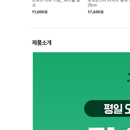
트위드 미피 키링_ 파스텔 핑
포켓몬스터 리자드 봉제 
크
25cm
11,000
원
17,600
원
제품소개