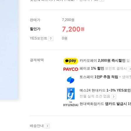
판매가
7,200원
7,200
원
할인가
YES포인트
0원
결제혜택
카카오페이
2,000원 즉시할인
일
페이코
1% 할인
포인트 결제시
토스페이
1만P 추첨 적립
+ 생애
예스24 현대카드
1~3% YES포
전월 실적 조건 없음
현대백화점카드
앱카드 발급시 1
배송안내