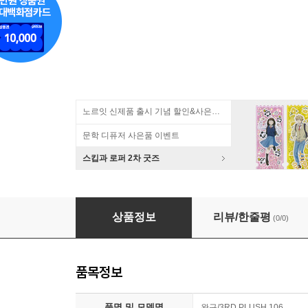
노르잇 신제품 출시 기념 할인&사은품 증정!
문학 디퓨저 사은품 이벤트
스킵과 로퍼 2차 굿즈
포켓몬스터 8cm 가방고리 인형_뮤
상품정보
리뷰/한줄평
(0/0)
품목정보
품명 및 모델명
완구/3RD PLUSH 106