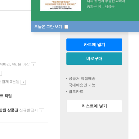
판매중
한정판매
오늘은 그만 보기
수량
카트에 넣기
바로구매
 400건, 4만원 이상
공급처 직접배송
첫결제 3천원
국내배송만 가능
별도카트
인트 적립
리스트에 넣기
만원 상품권
신규발급시