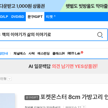
D/LP
DVD/BD
문구
/GIFT
티켓
독서유형검사
RBTI Lab
장안내
채널예스
사락
예스펀딩
클래스24
독서유형검사
AI 일문백답
의견 남기면 YES상품권!
터인형
포켓몬스터 8cm 가방고리 
문구/GIFT
첫번째 리뷰어가 되어주세요.
판매지수 12