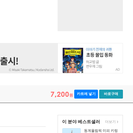
AD
7,200
카트에 넣기
바로구매
원
이 분야 베스트셀러
더보기
동계올림픽 미피 키링