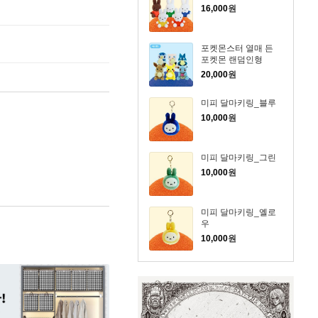
16,000
원
포켓몬스터 열매 든
포켓몬 랜덤인형
20,000
원
미피 달마키링_블루
10,000
원
미피 달마키링_그린
10,000
원
미피 달마키링_옐로
우
10,000
원