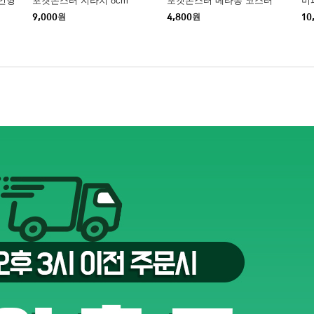
인형
포켓몬스터 지라치 8cm
포켓몬스터 메타몽 코스터
미
9,000
원
4,800
원
10