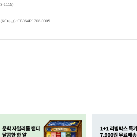
-1115)
C마크)::CB064R1708-0005