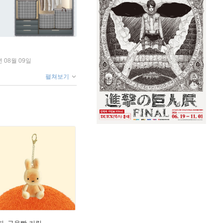
년 08월 09일
펼쳐보기