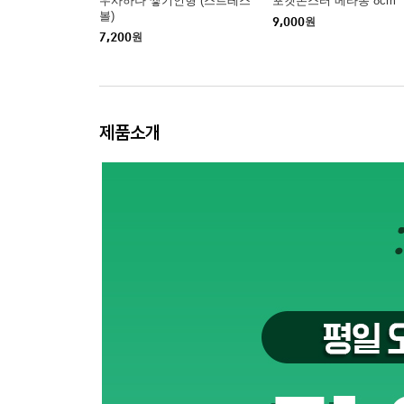
우사하나 쌓기인형 (스트레스
포켓몬스터 메타몽 8cm
볼)
9,000
원
7,200
원
제품소개