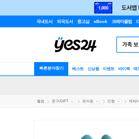
국내도서
외국도서
중고샵
eBook
크레마클럽
C
빠른분야찾기
베스트
신상품
이벤트
바이백
매
웰컴
문구/GIFT
유아동
인형
캐릭