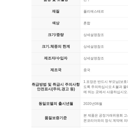
재질
폴리에스테르
색상
혼합
크기/중량
상세설명참조
크기.체중의 한계
상세설명참조
제조자/수입자
상세설명참조
제조국
중국
1.포장은 반드시 부모님(보호
취급방법 및 취급시 주의사항
도록 주의하십시오.4.불과 물
안전표시(주의,경고 등)
에 띄는 곳에서 사용하십시오.
동일모델의 출시년월
2020년06월
본 제품은 공정거래위원회 고시
품질보증기준
몬코리아와의 정식 계약에 의해