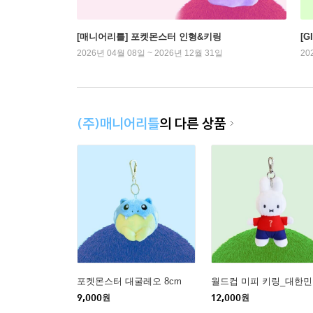
[매니어리틀] 포켓몬스터 인형&키링
[G
2026년 04월 08일 ~ 2026년 12월 31일
20
(주)매니어리틀
의 다른 상품
포켓몬스터 대굴레오 8cm
월드컵 미피 키링_대한
9,000
원
12,000
원