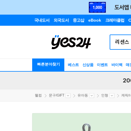
국내도서
외국도서
중고샵
eBook
크레마클럽
C
빠른분야찾기
베스트
신상품
이벤트
바이백
매
20
웰컴
문구/GIFT
유아동
인형
캐릭