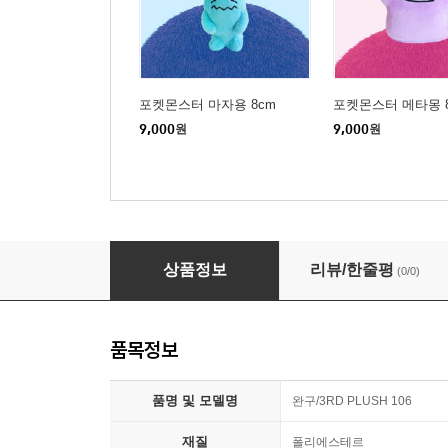
포켓몬스터 마자용 8cm
포켓몬스터 메타몽 
9,000
원
9,000
원
포켓몬스터 먹고자 8cm
상품정보
리뷰/한줄평
(0/0)
품목정보
품명 및 모델명
완구/3RD PLUSH 106
재질
폴리에스테르