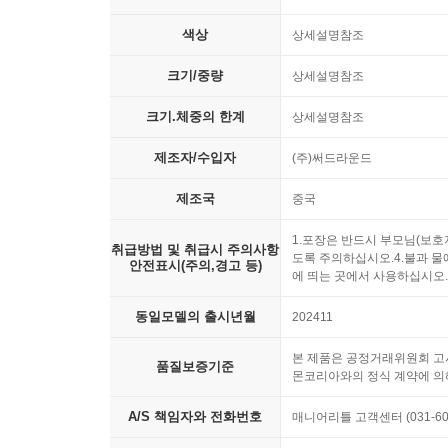
색상
상세설명참조
크기/중량
상세설명참조
크기.체중의 한계
상세설명참조
제조자/수입자
(주)써드라운드
제조국
중국
1.포장은 반드시 부모님(보호
취급방법 및 취급시 주의사항
도록 주의하십시오.4.불과 물
안전표시(주의,경고 등)
에 띄는 곳에서 사용하십시오.
동일모델의 출시년월
202411
본 제품은 공정거래위원회 고시
품질보증기준
몬코리아와의 정식 계약에 의해
A/S 책임자와 전화번호
매니어리틀 고객센터 (031-603