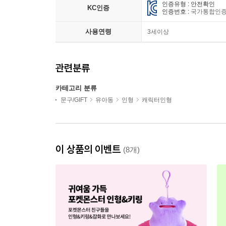
인증유형 : 안전확인
KC인증
인증번호 :
국가통합인증(K
사용연령
3세이상
관련분류
카테고리 분류
문구/GIFT
유아동
인형
캐릭터인형
이 상품의 이벤트
(8개)