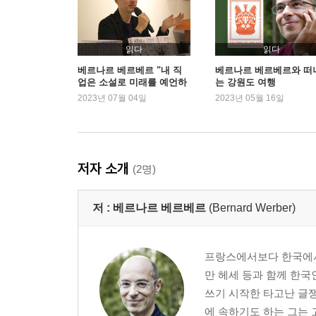
읽다
읽다
베르나르 베르베르 "내 직
베르나르 베르베르와 떠
업은 소설로 미래를 예언하
는 강원도 여행
는 것"
2023년 07월 04일
2023년 05월 16일
저자 소개
(2명)
저 :
베르나르 베르베르
(Bernard Werber)
프랑스에서보다 한국에서 
만 헤세 등과 함께 한국
쓰기 시작한 타고난 글쟁
에 속하기도 하는 그는 