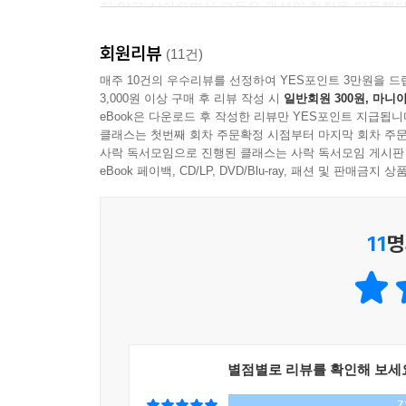
지 않고 살아오면서 그들은 관성의 철학을 터득했다
사라지면 기관이 쇠퇴한다는 것이다. 꿀단지 개미
회원리뷰
왔다.
(11건)
매주 10건의 우수리뷰를 선정하여 YES포인트 3만원을 드
---pp.96~97
3,000원 이상 구매 후 리뷰 작성 시
일반회원 300원, 마니아
eBook은 다운로드 후 작성한 리뷰만 YES포인트 지급됩니
클래스는 첫번째 회차 주문확정 시점부터 마지막 회차 주문
사락 독서모임으로 진행된 클래스는 사락 독서모임 게시판
eBook 페이백, CD/LP, DVD/Blu-ray, 패션 및 판매금
11
명
별점별로 리뷰를 확인해 보세
7