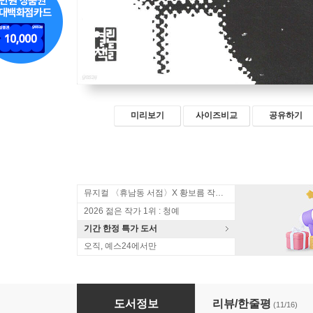
미리보기
사이즈비교
공유하기
뮤지컬 〈휴남동 서점〉X 황보름 작가 북토크
2026 젊은 작가 1위 : 청예
기간 한정 특가 도서
오직, 예스24에서만
개미 (2)
도서정보
리뷰/한줄평
(11/16)