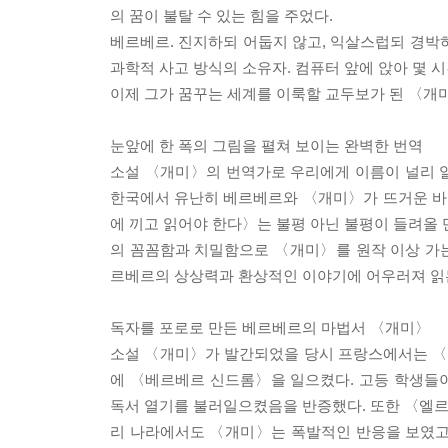
의 꿈이 불탈 수 있는 힘을 주었다.
베르베르. 진지하되 어둡지 않고, 익살스럽되 경박
과학적 사고 방식의 소유자. 컴퓨터 앞에 앉아 몇 
이제 그가 꿈꾸는 세계를 이룩할 교두보가 된 〈개미
눈앞에 한 폭의 그림을 펼쳐 보이는 완벽한 번역
소설 〈개미〉의 번역가로 우리에게 이름이 널리 
한국에서 유난히 베르베르와 〈개미〉가 뜨거운 바람
에 끼고 읽어야 한다〉는 불평 아닌 불평이 들려올 
의 꼼꼼함과 치밀함으로 〈개미〉를 원작 이상 가
르베르의 상상력과 환상적인 이야기에 어우러져 읽는
독자를 포로로 만든 베르베르의 마법서 〈개미〉
소설 〈개미〉가 발간되었을 당시 프랑스에서는 〈
에 〈베르베르 신드롬〉을 일으켰다. 고등 학생들
독서 열기를 불러일으켰음을 반증했다. 또한 〈엘르〉
리 나라에서도 〈개미〉는 폭발적인 반응을 보였고, 