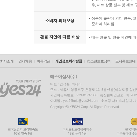
우, 세트 상품 전부 및 세트
상품의 불량에 의한 반품, 교
소비자 피해보상
준하여 처리됨
환불 지연에 따른 배상
대금 환불 및 환불 지연에 
회사소개
인재채용
이용약관
개인정보처리방침
청소년보호정책
도서홍보안내
대표 : 김석환, 최세라
주소 : 서울시 영등포구 은행로 11, 5층~6층(여의도동,일신
사업자등록번호 : 229-81-37000 통신판매업신고 : 제 200
이메일 : yes24help@yes24.com 호스팅 서비스사업자 :
Copyright ⓒ YES24 Corp. All Rights Reserved.