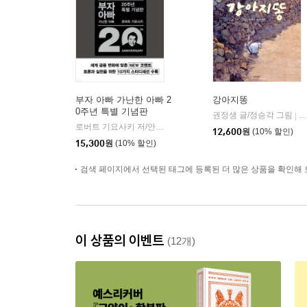
부자 아빠 가난한 아빠 2
강아지똥
0주년 특별 기념판
권정생 글/정승각 그림
길
|
로버트 기요사키 저/안진환 역
민음인
|
12,600
원
(10% 할인)
15,300
원
(10% 할인)
검색 페이지에서 선택된 태그에 등록된 더 많은 상품을 확인해 
이 상품의 이벤트
(12개)