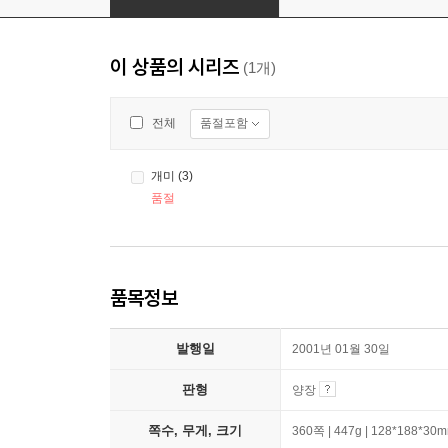
이 상품의 시리즈
(1개)
품절포함
전체
개미 (3)
품절
품목정보
발행일
2001년 01월 30일
판형
양장
쪽수, 무게, 크기
360쪽 | 447g | 128*188*30