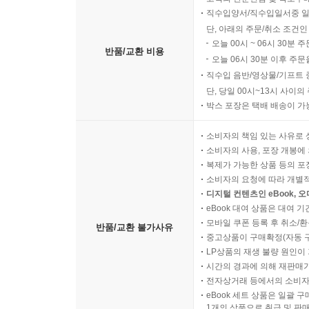
직수입양서/직수입일서중 일
단, 아래의 주문/취소 조건인
오늘 00시 ~ 06시 30분 
반품/교환 비용
오늘 06시 30분 이후 주문
직수입 음반/영상물/기프트 
단, 당일 00시~13시 사이
박스 포장은 택배 배송이 가
소비자의 책임 있는 사유로 
소비자의 사용, 포장 개봉에 
복제가 가능한 상품 등의 포장을 
소비자의 요청에 따라 개별
디지털 컨텐츠인 eBook, 
eBook 대여 상품은 대여 기
모바일 쿠폰 등록 후 취소/환
반품/교환 불가사유
중고상품이 구매확정(자동 
LP상품의 재생 불량 원인이 기
시간의 경과에 의해 재판매가
전자상거래 등에서의 소비자
eBook 세트 상품은 일괄 
1개의 상품으로 취급 및 판매