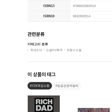
ISBN13
9788932903514
ISBN10
8932903514
관련분류
카테고리 분류
국내도서
소설/시/희곡
프랑스소설
이 상품의 태그
#Y2K책장소환
#탑골공원책벌레