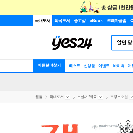
국내도서
외국도서
중고샵
eBook
크레마클럽
C
빠른분야찾기
베스트
신상품
이벤트
바이백
매
웰컴
국내도서
소설/시/희곡
프랑스소설