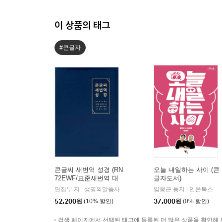
이 상품의 태그
#큰글자
큰글씨 새번역 성경 (RN
오늘 내일하는 사이 (큰
72EWF/표준새번역 대
글자도서)
단본/무지퍼/PU/반달 색
편집부 저
생명의말씀사
임봉근 등저
안온북스
|
|
인/주석 없음/뉴다크네
52,200
원
(10% 할인)
37,000
원
(0% 할인)
이비)
검색 페이지에서 선택된 태그에 등록된 더 많은 상품을 확인해 