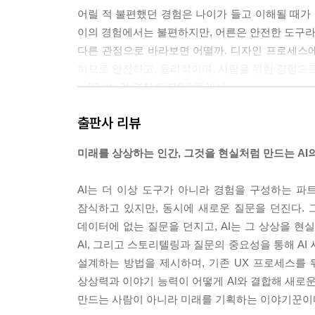
어릴 적 불편했던 경험은 나이가 들고 이해될 때가 
이의 경험에서는 불편하지만, 어른은 안전한 도구라 
다른 관점으로 바라보면 어떨까. 디자인 프로세스
하므로 안전하고, 윤리적이며, 사람을 위한 경험으로
－03_“느린 경험 디자인” 중에서
출판사 리뷰
최근 들어 ‘AI-UX 디자인’이 자주 눈에 띈다. AI-
으로 AI-UX를 보면 디자이너가 AI를 활용해 리
미래를 상상하는 인간, 그것을 현실처럼 만드는 AI
앞서 제시한 선행 연구처럼, 디자인 프로세스에서 인간
가 디자인 싱킹과 UX 디자인을 끝낼 것이란 의견이다
AI는 더 이상 도구가 아니라 경험을 구성하는 파
행동하는 과정도 생략될 수 있다.
잠식하고 있지만, 동시에 새로운 질문을 던진다. 그
－06_“생성형 AI와 UX 디자인의 연구” 중에서
데이터에 없는 질문을 던지고, AI는 그 상상을 현
AI, 그리고 스토리텔링과 질문의 중요성을 통해 A
이처럼 생성형 AI에 특정 작가의 화풍을 학습시키는
설계하는 방법을 제시하며, 기존 UX 프로세스를
사례로 스튜디오 지브리의 화풍이 활용된 ChatGP
상상력과 이야기 능력이 어떻게 AI와 결합해 새로운
록 서비스를 제공했다. 이는 세계적인 인기를 몰며 
만드는 사람이 아니라 미래를 기획하는 이야기꾼이
습했는지, 만약 학습했다면 라이선스나 승인 여부에 