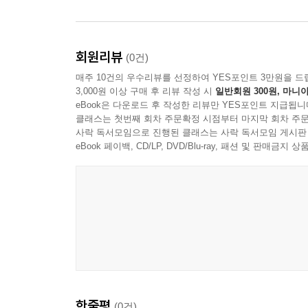
림 작가가 자신의 그림을 학습시키는 데 동의를 한 
해서, 그림 작가의 화풍이 학습된 AI로 자신의 이
－09_“작가와 공존하는 서비스” 중에서
회원리뷰
(0건)
--- 본문 중에서
매주 10건의 우수리뷰를 선정하여 YES포인트 3만원을 드
3,000원 이상 구매 후 리뷰 작성 시
일반회원 300원, 마니아
eBook은 다운로드 후 작성한 리뷰만 YES포인트 지급됩니
클래스는 첫번째 회차 주문확정 시점부터 마지막 회차 주문
사락 독서모임으로 진행된 클래스는 사락 독서모임 게시판
eBook 페이백, CD/LP, DVD/Blu-ray, 패션 및 판매금
한줄평
(0건)