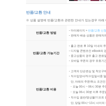
반품/교환 안내
※ 상품 설명에 반품/교환과 관련한 안내가 있는경우 아래 
마이페이지 >
반품/교환 신청
반품/교환 방법
판매자 배송 상품은 판매자와
출고 완료 후 10일 이내의 
디지털 콘텐츠인 eBook의 
반품/교환 가능기간
중고상품의 경우 출고 완료일
모바일 쿠폰의 경우 유효기간(
고객의 단순변심 및 착오구
직수입양서/직수입일서중 일
단, 아래의 주문/취소 조건인
오늘 00시 ~ 06시 30분 
반품/교환 비용
오늘 06시 30분 이후 주문
직수입 음반/영상물/기프트 
단, 당일 00시~13시 사이