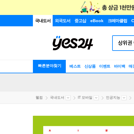
국내도서
외국도서
중고샵
eBook
크레마클럽
C
빠른분야찾기
베스트
신상품
이벤트
바이백
매
웰컴
국내도서
IT 모바일
인공지능