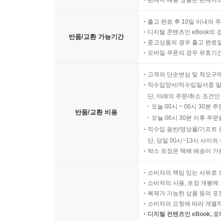
판매자 배송 상품은 판매자와
출고 완료 후 10일 이내의 
디지털 콘텐츠인 eBook의 
반품/교환 가능기간
중고상품의 경우 출고 완료일
모바일 쿠폰의 경우 유효기간(
고객의 단순변심 및 착오구
직수입양서/직수입일서중 일
단, 아래의 주문/취소 조건인
오늘 00시 ~ 06시 30분 
반품/교환 비용
오늘 06시 30분 이후 주문
직수입 음반/영상물/기프트 
단, 당일 00시~13시 사이
박스 포장은 택배 배송이 가
소비자의 책임 있는 사유로 
소비자의 사용, 포장 개봉에 
복제가 가능한 상품 등의 포장을 
소비자의 요청에 따라 개별
디지털 컨텐츠인 eBook, 