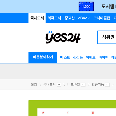
국내도서
외국도서
중고샵
eBook
크레마클럽
C
빠른분야찾기
베스트
신상품
이벤트
바이백
매
웰컴
국내도서
IT 모바일
인공지능