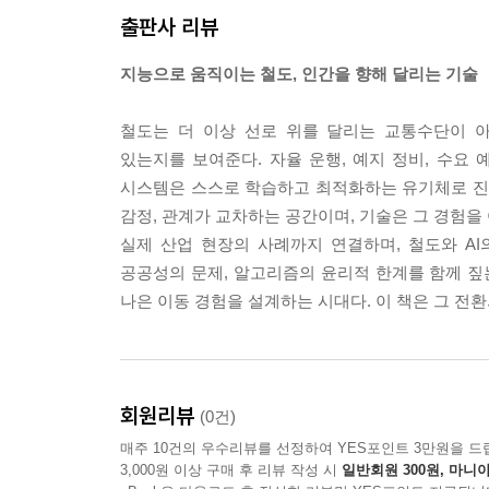
출판사 리뷰
AI 기반 도시 데이터 분석이 드러내는 불편한 진실
지능으로 움직이는 철도, 인간을 향해 달리는 기술
심에는 지하철, 버스, 택시가 넘쳐나지만, 외곽 
만, 정확히 어느 지역이 얼마나 소외되어 있는지를 
철도는 더 이상 선로 위를 달리는 교통수단이 
교통 접근성을 수치화하고, 소득 수준, 고령자 비율
있는지를 보여준다. 자율 운행, 예지 정비, 수요 
선 계획에서 수익성만이 아니라 교통 복지를 함께 
시스템은 스스로 학습하고 최적화하는 유기체로 진화
－06_“도시 데이터와 철도 계획” 중에서
감정, 관계가 교차하는 공간이며, 기술은 그 경험을
실제 산업 현장의 사례까지 연결하며, 철도와 A
AI 기반 인력 최적화 시스템이 추구하는 것은 단순
공공성의 문제, 알고리즘의 윤리적 한계를 함께 짚
원을 숫자로 취급한다. 최소 인원으로 최대 업무를 
나은 이동 경험을 설계하는 시대다. 이 책은 그 전
직원 번아웃, 이직률 증가, 서비스 품질 저하로 이
는 근무 패턴을 반영하며, 역량 개발 기회를 제공하
가 데이터로 보여 준다.
－09_“AI 기반 철도 인력 최적화 시스템” 중에서
회원리뷰
(0건)
--- 본문 중에서
매주 10건의 우수리뷰를 선정하여 YES포인트 3만원을 드
3,000원 이상 구매 후 리뷰 작성 시
일반회원 300원, 마니아