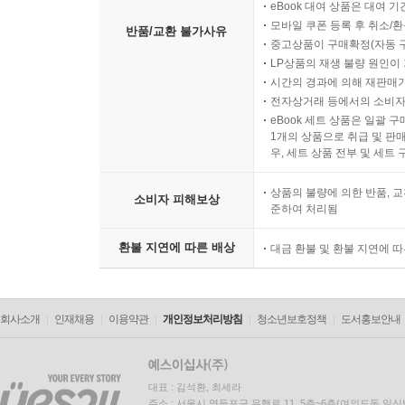
eBook 대여 상품은 대여 기
모바일 쿠폰 등록 후 취소/환
반품/교환 불가사유
중고상품이 구매확정(자동 
LP상품의 재생 불량 원인이 기
시간의 경과에 의해 재판매가
전자상거래 등에서의 소비자
eBook 세트 상품은 일괄 
1개의 상품으로 취급 및 판매
우, 세트 상품 전부 및 세트
상품의 불량에 의한 반품, 교
소비자 피해보상
준하여 처리됨
환불 지연에 따른 배상
대금 환불 및 환불 지연에 
회사소개
인재채용
이용약관
개인정보처리방침
청소년보호정책
도서홍보안내
대표 : 김석환, 최세라
주소 : 서울시 영등포구 은행로 11, 5층~6층(여의도동,일신