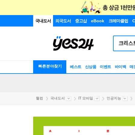
국내도서
외국도서
중고샵
eBook
크레마클럽
C
빠른분야찾기
베스트
신상품
이벤트
바이백
매
웰컴
국내도서
IT 모바일
인공지능