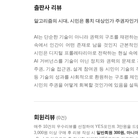
출판사 리뷰
글로벌 남반부의 주권 선언이 실질적인 해방으로 
주권이라는 명분이 자칫 권위주의 정부의 국가 통제
알고리즘의 시대, 시민은 통치 대상인가 주권자인
는 치명적 결과를 낳을 수 있다. 또한 기술 역량이 부
에 고정비를 전가하여 혁신을 위축시키고, 글로벌 
AI는 단순한 기술이 아니라 권력의 구조를 재편하는
계는 반드시 독립적 감독 기구의 견제와 시민 사회의
속에서 인간이 어떤 존재로 남을 것인지 근본적인
－06_“글로벌 남반부의 주권 선언” 중에서
시민은 디지털 프롤레타리아로 전락하는 현실 속에서
AI 거버넌스를 기술이 아닌 정치와 권력의 문제로 
기본사회는 단순한 사회 복지 정책이 아니라, 인류가
주권, 기술 접근권, 설계 참여권 등 시민이 기술의 
mmons)’로 인정하는 선언이다. 인공지능 발전의
등 기술의 성과를 사회적으로 환원하는 구조를 제안하
(Elinor Ostrom)이 입증한 자율적 공유부 관
시민의 주권을 어떻게 회복할 것인가에 있음을 설득
은 ‘필수 설비(Essential Facilities)’이
다. 나아가 요차이 벤클러(Yochai Benkler)
－09_“기본사회와 디지털 공공성” 중에서
회원리뷰
(0건)
--- 본문 중에서
매주 10건의 우수리뷰를 선정하여 YES포인트 3만원을 드
3,000원 이상 구매 후 리뷰 작성 시
일반회원 300원, 마니아