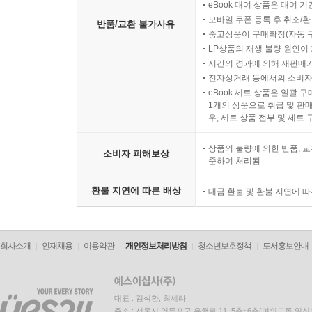
eBook 대여 상품은 대여 기
모바일 쿠폰 등록 후 취소/환
반품/교환 불가사유
중고상품이 구매확정(자동 
LP상품의 재생 불량 원인이 기
시간의 경과에 의해 재판매가
전자상거래 등에서의 소비자
eBook 세트 상품은 일괄 
1개의 상품으로 취급 및 판매
우, 세트 상품 전부 및 세트
상품의 불량에 의한 반품, 교
소비자 피해보상
준하여 처리됨
환불 지연에 따른 배상
대금 환불 및 환불 지연에 
회사소개
인재채용
이용약관
개인정보처리방침
청소년보호정책
도서홍보안내
대표 : 김석환, 최세라
주소 : 서울시 영등포구 은행로 11, 5층~6층(여의도동,일신