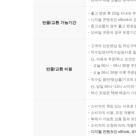
판매자 배송 상품은 판매자와
출고 완료 후 10일 이내의 
디지털 콘텐츠인 eBook의 
반품/교환 가능기간
중고상품의 경우 출고 완료일
모바일 쿠폰의 경우 유효기간(
고객의 단순변심 및 착오구
직수입양서/직수입일서중 일
단, 아래의 주문/취소 조건인
오늘 00시 ~ 06시 30분 
반품/교환 비용
오늘 06시 30분 이후 주문
직수입 음반/영상물/기프트 
단, 당일 00시~13시 사이
박스 포장은 택배 배송이 가
소비자의 책임 있는 사유로 
소비자의 사용, 포장 개봉에 
복제가 가능한 상품 등의 포장을 
소비자의 요청에 따라 개별
디지털 컨텐츠인 eBook, 