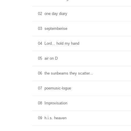
02
one day diary
03
septemberise
04
Lord... hold my hand
05
air on D
06
the sunbeams they scatter...
07
poemusic-logue
08
Improvisation
09
h.i.s. heaven