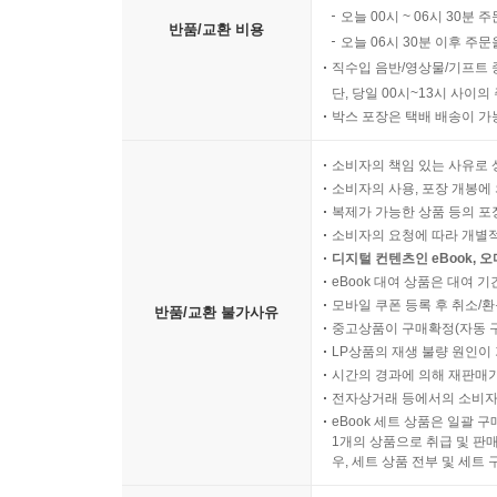
오늘 00시 ~ 06시 30분 
반품/교환 비용
오늘 06시 30분 이후 주문
직수입 음반/영상물/기프트 
단, 당일 00시~13시 사이
박스 포장은 택배 배송이 가
소비자의 책임 있는 사유로 
소비자의 사용, 포장 개봉에 
복제가 가능한 상품 등의 포장을 
소비자의 요청에 따라 개별
디지털 컨텐츠인 eBook, 
eBook 대여 상품은 대여 기
모바일 쿠폰 등록 후 취소/환
반품/교환 불가사유
중고상품이 구매확정(자동 
LP상품의 재생 불량 원인이 기
시간의 경과에 의해 재판매가
전자상거래 등에서의 소비자
eBook 세트 상품은 일괄 
1개의 상품으로 취급 및 판매
우, 세트 상품 전부 및 세트