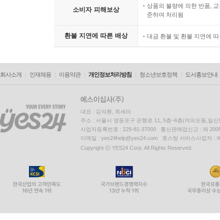
상품의 불량에 의한 반품, 교
소비자 피해보상
준하여 처리됨
환불 지연에 따른 배상
대금 환불 및 환불 지연에 
회사소개
인재채용
이용약관
개인정보처리방침
청소년보호정책
도서홍보안내
대표 : 김석환, 최세라
주소 : 서울시 영등포구 은행로 11, 5층~6층(여의도동,일신
사업자등록번호 : 229-81-37000 통신판매업신고 : 제 200
이메일 : yes24help@yes24.com 호스팅 서비스사업자 :
Copyright ⓒ YES24 Corp. All Rights Reserved.