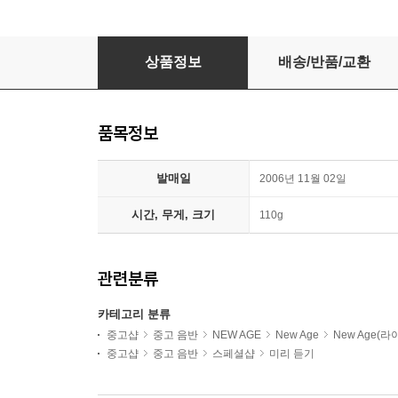
이루마 5집 - H.I.S. Monologue [일반판]
상품정보
배송/반품/교환
품목정보
발매일
2006년 11월 02일
시간, 무게, 크기
110g
관련분류
카테고리 분류
중고샵
중고 음반
NEW AGE
New Age
New Age(라
중고샵
중고 음반
스페셜샵
미리 듣기