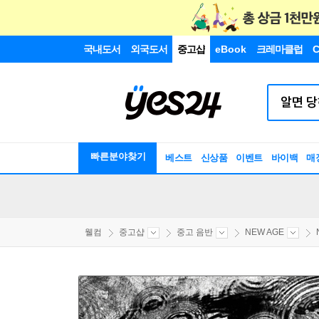
국내도서
외국도서
중고샵
eBook
크레마클럽
C
빠른분야찾기
베스트
신상품
이벤트
바이백
매
웰컴
중고샵
중고 음반
NEW AGE