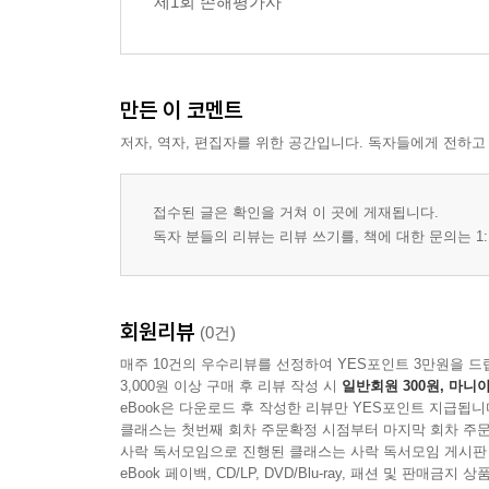
제1회 손해평가사
제8절 보험계약의 부활 등 101
1. 법조문
2. 쟁점
제9절 계약해지와 보험금청구권 109
만든 이 코멘트
1. 법조문
저자, 역자, 편집자를 위한 공간입니다. 독자들에게 전하고
2. 쟁점
제10절 위험변경증가의 통지와 계약해지 117
1. 법조문
접수된 글은 확인을 거쳐 이 곳에 게재됩니다.
2. 쟁점
독자 분들의 리뷰는 리뷰 쓰기를, 책에 대한 문의는 1:
제11절 보험료의 지급과 보험자의 책임 개시 133
1. 법조문
2. 쟁점
회원리뷰
(0건)
제12절 보험자의 면책사유와 보험금액의 지급 137
매주 10건의 우수리뷰를 선정하여 YES포인트 3만원을 드
1. 법조문
3,000원 이상 구매 후 리뷰 작성 시
일반회원 300원, 마니아
2. 쟁점
eBook은 다운로드 후 작성한 리뷰만 YES포인트 지급됩니
클래스는 첫번째 회차 주문확정 시점부터 마지막 회차 주문
제13절 재보험에의 준용과 보험계약자 등의 불이익
사락 독서모임으로 진행된 클래스는 사락 독서모임 게시판
1. 법조문
eBook 페이백, CD/LP, DVD/Blu-ray, 패션 및 판매금
2. 쟁점