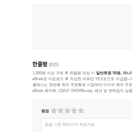
제14절 고지의무위반으로 인한 계약해지 167
1. 법조문
2. 쟁점
제15절 소멸시효 178
1. 법조문
2. 쟁점
제16절 손해보험계약에서의 피보험이익 184
1. 법조문
한줄평
(0건)
2. 쟁점
1,000원 이상 구매 후 한줄평 작성 시
일반회원 50원, 마니
제17절 손해보험계약에서의 보험가액 188
eBook은 다운로드 후 작성한 리뷰만 YES포인트 지급됩니
1. 법조문
클래스는 첫번째 회차 주문확정 시점부터 마지막 회차 주문
eBook 페이백, CD/LP, DVD/Blu-ray, 패션 및 판매금
2. 쟁점
제18절 손해보험계약 일반 195
1. 법조문
평점
2. 쟁점
제19절 손해보험증권 207
한글 기준 50자까지 작성가능
1. 법조문