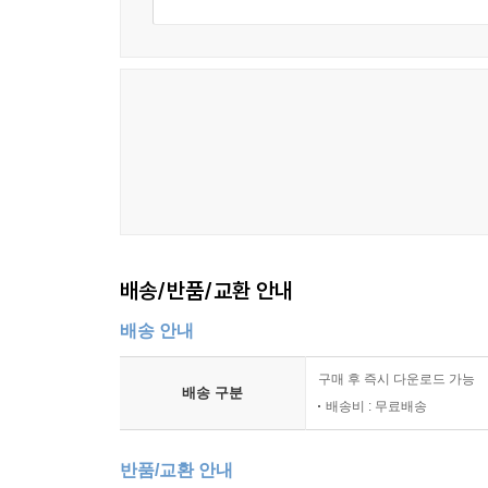
2. 쟁점
제20절 기평가보험과 미평가보험 214
1. 법조문
2. 쟁점
제21절 중복보험과 초과보험 221
1. 법조문
2. 쟁점
제22절 보험금액과 보험가액 243
1. 법조문
2. 쟁점
배송/반품/교환 안내
제23절 손해액의 산정기준 250
배송 안내
1. 법조문
2. 쟁점
구매 후 즉시 다운로드 가능
제24절 사고발생 후의 목적물 멸실과 보상책임과 손
배송 구분
배송비 : 무료배송
1. 법조문
2. 쟁점
반품/교환 안내
제25절 손해방지의무 267