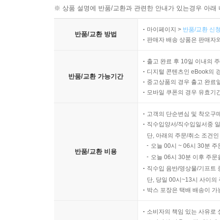
1. 법조문
※ 상품 설명에 반품/교환과 관련한 안내가 있는경우 아래 
2. 쟁점
마이페이지 >
반품/교환 신청
제26절 보험일반 275
반품/교환 방법
판매자 배송 상품은 판매자와
1. 법조문
2. 쟁점
출고 완료 후 10일 이내의 
제27절 보험목적에 관한 보험대위 등 279
디지털 콘텐츠인 eBook의 
반품/교환 가능기간
중고상품의 경우 출고 완료일
1. 법조문
모바일 쿠폰의 경우 유효기간(
2. 쟁점
제28절 일부보험 295
고객의 단순변심 및 착오구
1. 법조문
직수입양서/직수입일서중 일
2. 쟁점
단, 아래의 주문/취소 조건인
오늘 00시 ~ 06시 30분 
제29절 화재보험 300
반품/교환 비용
오늘 06시 30분 이후 주문
1. 법조문
직수입 음반/영상물/기프트 
2. 쟁점
단, 당일 00시~13시 사이
제30절 가계보험 320
박스 포장은 택배 배송이 가
1. 법조문
2. 쟁점
소비자의 책임 있는 사유로 