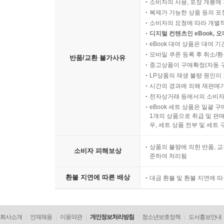
소비자의 사용, 포장 개봉에 
제31절 추정규정 324
복제가 가능한 상품 등의 포장을 
1. 법조문
소비자의 요청에 따라 개별
2. 쟁점
디지털 컨텐츠인 eBook, 
제32절 간주규정 326
eBook 대여 상품은 대여 기
모바일 쿠폰 등록 후 취소/환
1. 법조문
반품/교환 불가사유
중고상품이 구매확정(자동 
2. 쟁점
LP상품의 재생 불량 원인이 기
제33절 숫자 또는 기간 328
시간의 경과에 의해 재판매가
1. 법조문 지체없이
전자상거래 등에서의 소비자
2. 법조문 10일
eBook 세트 상품은 일괄 
1개의 상품으로 취급 및 판매
3. 법조문 30일
우, 세트 상품 전부 및 세트
4. 법조문 1월
5. 법조문 3개월 또는 3월
상품의 불량에 의한 반품, 교
소비자 피해보상
준하여 처리됨
6. 쟁점
제34절 상법 333
환불 지연에 따른 배상
대금 환불 및 환불 지연에 
회사소개
인재채용
이용약관
개인정보처리방침
청소년보호정책
도서홍보안내