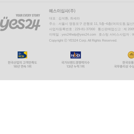
대표 : 김석환, 최세라
주소 : 서울시 영등포구 은행로 11, 5층~6층(여의도동,일신
사업자등록번호 : 229-81-37000 통신판매업신고 : 제 200
이메일 : yes24help@yes24.com 호스팅 서비스사업자 :
Copyright ⓒ YES24 Corp. All Rights Reserved.