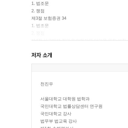
1. 법조문
2. 쟁점
제3절 보험증권 34
1. 법조문
2. 쟁점
제4절 사고발생 전의 임의해지와 타인을 위한 보험 
1. 법조문
저자 소개
2. 쟁점
제5절 보험대리상의 권한 69
1. 법조문
2. 쟁점
천진우
제6절 특별위험 소멸로 인한 보험료 감액청구와 보험
1. 법조문
서울대학교 대학원 법학과
2. 쟁점
국민대학교 법률상담센터 연구원
제7절 보험료의 지급과 지체의 효과 89
국민대학교 강사
1. 법조문
법무부 법교육 강사
2. 쟁점