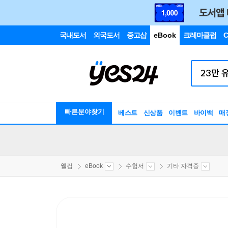
국내도서
외국도서
중고샵
eBook
크레마클럽
C
빠른분야찾기
베스트
신상품
이벤트
바이백
매
웰컴
eBook
수험서
기타 자격증