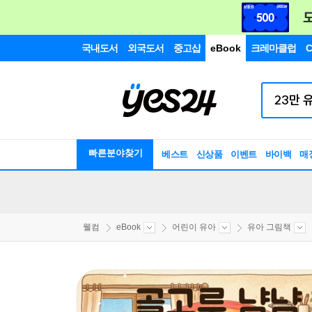
국내도서
외국도서
중고샵
eBook
크레마클럽
C
빠른분야찾기
베스트
신상품
이벤트
바이백
매
웰컴
eBook
어린이 유아
유아 그림책