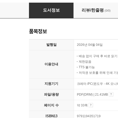
골고루 냠냠, 무지개 식탁
도서정보
리뷰/한줄평
(0/0)
품목정보
발행일
2026년 04월 04일
배송 없이 구매 후 바로 읽
제한없음
이용안내
TTS 불가능
저작권 보호를 위해 인쇄 기
지원기기
크레마 /PC(윈도우 - 4K 모
파일/용량
PDF(DRM) | 21.41MB
페이지 수
약 33쪽
ISBN13
9791194351719