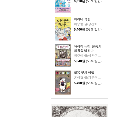
6,010
원
(53% 할인)
어쩌다 짝꿍
이송현 글/정진희 그림
5,400
원
(53% 할인)
아이작 뉴턴, 운동의
법칙을 밝히다
박주미 글/이은주 그림/고준태 감수
5,640
원
(53% 할인)
별똥 맛의 비밀
은이결 글/김무연 그림
5,400
원
(55% 할인)