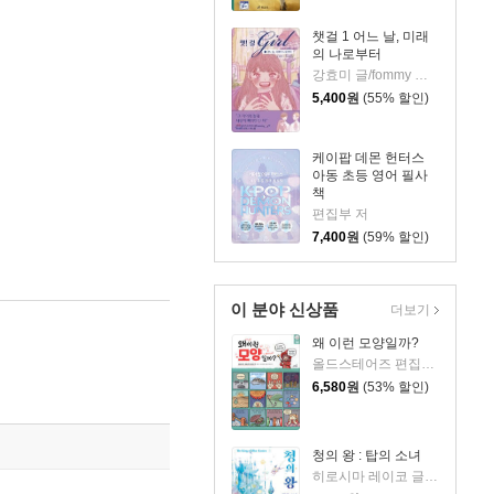
챗걸 1 어느 날, 미래
의 나로부터
강효미 글/fommy 그림
5,400
원
(55% 할인)
케이팝 데몬 헌터스
아동 초등 영어 필사
책
편집부 저
7,400
원
(59% 할인)
이 분야 신상품
더보기
왜 이런 모양일까?
올드스테어즈 편집부 저
6,580
원
(53% 할인)
청의 왕 : 탑의 소녀
히로시마 레이코 글/이소담 역