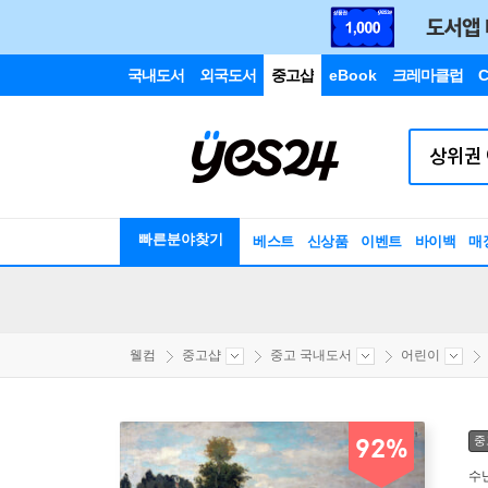
국내도서
외국도서
중고샵
eBook
크레마클럽
C
빠른분야찾기
베스트
신상품
이벤트
바이백
매
웰컴
중고샵
중고 국내도서
어린이
중
92%
수