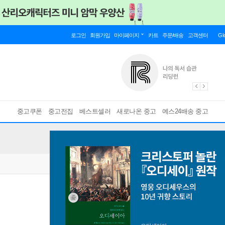
로그인
회원가입
마이페이지
카트
주문/배송
고객센터
Gl
중고쿠폰
중고전집
베스트셀러
새로나온 중고
예스24배송 중고