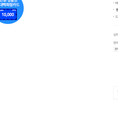
배
도
상
판
판