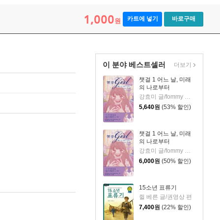
1,000
카트에 넣기
바로구매
원
이 분야 베스트셀러
더보기
챗걸 1 어느 날, 미래
의 나로부터
강효미 글/fommy 그림
5,640
원
(53% 할인)
챗걸 1 어느 날, 미래
의 나로부터
강효미 글/fommy 그림
6,000
원
(50% 할인)
15소년 표류기
쥘 베른 글/권영상 편
7,400
원
(22% 할인)