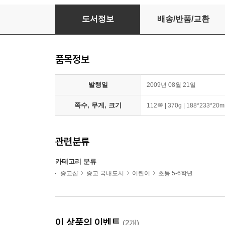
모네 순간을 그린 화가들
도서정보
배송/반품/교환
품목정보
발행일
2009년 08월 21일
쪽수, 무게, 크기
112쪽 | 370g | 188*233*20
관련분류
카테고리 분류
중고샵
중고 국내도서
어린이
초등 5-6학년
이 상품의 이벤트
(2개)