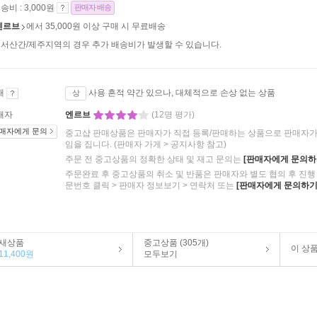
송비 : 3,000원
판매자 배송
엔르브
에서 35,000원 이상 구매 시 무료배송
서산간/제주지역의 경우 추가 배송비가 발생할 수 있습니다.
태
사용 흔적 약간 있으나, 대체적으로 손상 없는 상품
상
매자
엔르브
(12명 평가)
매자에게 문의
중고샵 판매상품은 판매자가 직접 등록/판매하는 상품으로 판매자가 
임을 집니다.
(판매자 가게 > 공지사항 참고)
주문 전 중고상품의 정확한 상태 및 재고 문의는
[판매자에게 문의하
주문완료 후 중고상품의 취소 및 반품은 판매자와 별도 협의 후 진행 
문번호 클릭 > 판매자 정보보기 > 연락처 또는
[판매자에게 문의하기
새상품
중고상품 (305개)
이 상
11,400원
모두보기