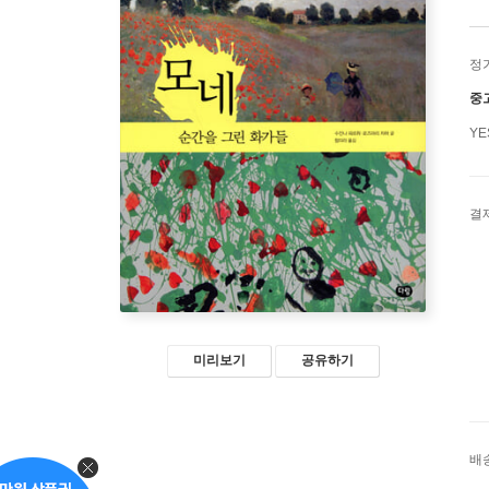
정
중
Y
결
미리보기
공유하기
배