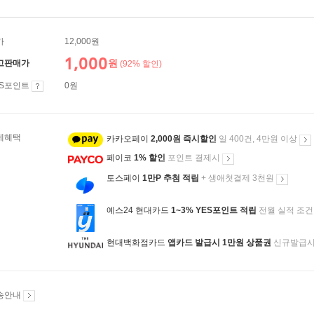
가
12,000원
1,000
원
고판매가
(92% 할인)
ES포인트
0원
제혜택
카카오페이
2,000원 즉시할인
일 400건, 4만원 이상
페이코
1% 할인
포인트 결제시
토스페이
1만P 추첨 적립
+ 생애첫결제 3천원
예스24 현대카드
1~3% YES포인트 적립
전월 실적 조건
현대백화점카드
앱카드 발급시 1만원 상품권
신규발급
송안내