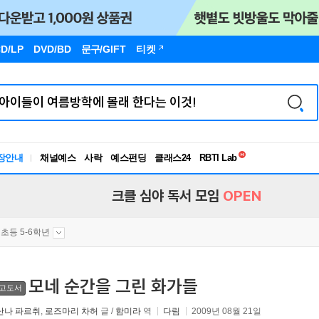
D/LP
DVD/BD
문구
/GIFT
티켓
독서유형검사
RBTI Lab
장안내
채널예스
사락
예스펀딩
클래스24
독서유형검사
크클 심야 독서 모임
OPEN
초등 5-6학년
모네 순간을 그린 화가들
고도서
난나 파르취
,
로즈마리 차허
글 /
함미라
역
다림
2009년 08월 21일