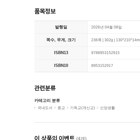
품목정보
발행일
2026년 04월 08일
쪽수, 무게, 크기
236쪽 | 302g | 130*210*14
ISBN13
9788953152915
ISBN10
8953152917
관련분류
카테고리 분류
국내도서
종교
기독교(개신교)
신앙생활
이 상품의 이벤트
(4개)