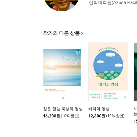
신학대학원(Azusa Pacific 
친밀한 사랑의 비밀을 배우십시오
사랑에 깊이 뿌리내리십시오
사랑하면 주고, 용서하고, 잊습니다
우리에게 필요한 네 가지 사랑의 지혜
작가의 다른 상품
존중은 하나님의 풍성한 복을 불러옵니다
배려와 위로가 필요하지 않은 사람은 없습니다
잘 듣는 사람이 하나님의 사랑과 축복을 받습니다
훌륭한 청자는 훌륭한 설교자 못지않게 중요합니다
인생에서 우정은 태양과도 같습니다
우리 인생의 최고점은 격려를 통해 나옵니다
칭찬은 영혼을 숨 쉬게 합니다
낯선 만남 속에 신비로운 선물이 담겨 있습니다
3장 꾸준함이 비범함을 만듭니다
깊은 말씀 묵상의 영성
배려의 영성
새
는
16,200
원
(10% 할인)
12,600
원
(10% 할인)
1
배움은 나를 진정으로 사랑하는 길입니다
배움의 즐거움이 범사에 감사하는 마음을 낳습니다