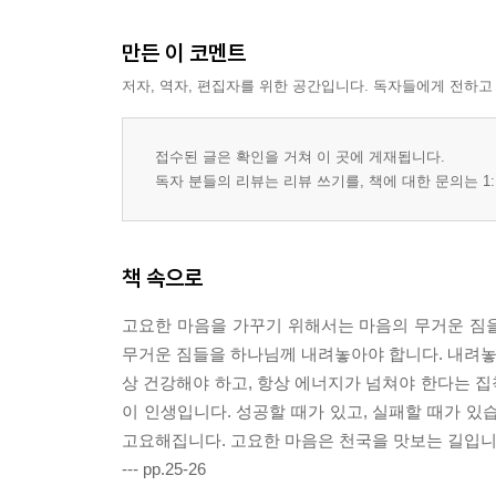
책, 다시 일어서도록 돕는 좋은 친구
책 속에서 보화를 캐내십시오
만든 이 코멘트
천천히 깊이 읽으면, 깊은 깨달음에 이릅니다
저자, 역자, 편집자를 위한 공간입니다. 독자들에게 전하고
글쓰기, 문제 해결의 열쇠
일, 복의 통로
평생 학습자는 영원한 청춘입니다
접수된 글은 확인을 거쳐 이 곳에 게재됩니다.
반복은 탁월함에 이르는 길입니다
독자 분들의 리뷰는 리뷰 쓰기를, 책에 대한 문의는 1:
반복이 평범함에서 비범함으로 이끕니다
삶의 비밀은 작은 것에 담겨 있습니다
천천히 그리고 꾸준히 정진하십시오
책 속으로
4장 아름다운 꽃은 상처와 함께 피어납니다
고요한 마음을 가꾸기 위해서는 마음의 무거운 짐을
무거운 짐들을 하나님께 내려놓아야 합니다. 내려놓을
아픔은 살아 있음의 증거입니다
상 건강해야 하고, 항상 에너지가 넘쳐야 한다는 
고통이 없으면 영광도 없습니다
이 인생입니다. 성공할 때가 있고, 실패할 때가 있
아름다운 꽃은 상처와 함께 피어납니다
고요해집니다. 고요한 마음은 천국을 맛보는 길입니
모든 위대함은 작은 것에서 시작됩니다
--- pp.25-26