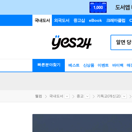
국내도서
외국도서
중고샵
eBook
크레마클럽
C
빠른분야찾기
베스트
신상품
이벤트
바이백
매
웰컴
국내도서
종교
기독교(개신교)