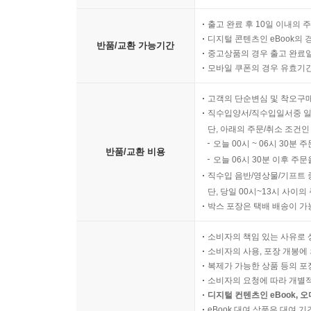
출고 완료 후 10일 이내의 
디지털 콘텐츠인 eBook의 
반품/교환 가능기간
중고상품의 경우 출고 완료일
모바일 쿠폰의 경우 유효기간(
고객의 단순변심 및 착오구
직수입양서/직수입일서중 일
단, 아래의 주문/취소 조건인
오늘 00시 ~ 06시 30분 
반품/교환 비용
오늘 06시 30분 이후 주문
직수입 음반/영상물/기프트 
단, 당일 00시~13시 사이
박스 포장은 택배 배송이 가
소비자의 책임 있는 사유로 
소비자의 사용, 포장 개봉에 
복제가 가능한 상품 등의 포장을 
소비자의 요청에 따라 개별
디지털 컨텐츠인 eBook, 
eBook 대여 상품은 대여 기