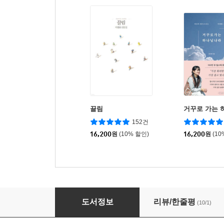
끌림
거꾸로 가는 
152건
16,200
원
(10% 할인)
16,200
원
(10
영혼은 고요함을 좋아한다
도서정보
리뷰/한줄평
(10/1)