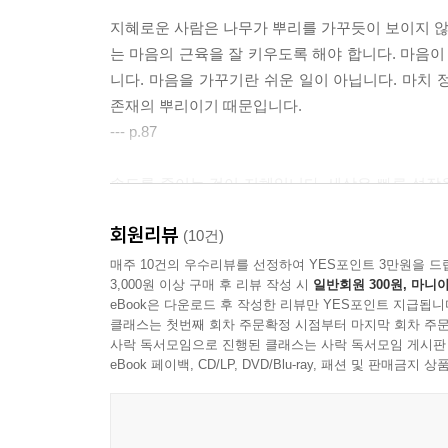
작은 한 걸음으로 먼 길을 갈 수 있습니다
일상의 작은 기회를 발견하십시오
지혜로운 사람은 나무가 뿌리를 가꾸듯이 보이지 않는
기다림은 낭비가 아닙니다
는 마음의 근육을 잘 키우도록 해야 합니다. 마음이
잠재력을 발견하면 새로운 이야기를 쓸 수 있습니
니다. 마음을 가꾸기란 쉬운 일이 아닙니다. 마치
감사를 배우며 어른으로 성장합니다
존재의 뿌리이기 때문입니다.
날마다 찾아오는 행복을 환영하십시오
--- p.87
에필로그
속도를 줄이는 것이 지혜입니다. 세상은 빠른 성장
자라납니다. 아이는 엄마의 자궁에서 10개월 동안 
회원리뷰
성급함은 영혼을 피폐하게 만듭니다. 속도를 줄여야 
(10건)
--- p.96
매주 10건의 우수리뷰를 선정하여 YES포인트 3만원을 드
3,000원 이상 구매 후 리뷰 작성 시
일반회원 300원, 마니아
eBook은 다운로드 후 작성한 리뷰만 YES포인트 지급됩니
칭찬은 영혼의 산소입니다. 칭찬은 따뜻한 언어입
클래스는 첫번째 회차 주문확정 시점부터 마지막 회차 주문
다. 칭찬은 칭찬을 낳습니다. 칭찬은 씨앗과 같습
사락 독서모임으로 진행된 클래스는 사락 독서모임 게시판
같은 칭찬을 받게 됩니다.
eBook 페이백, CD/LP, DVD/Blu-ray, 패션 및 판매금
--- p.125
열심히 일하되 서두르지 마십시오. 중요한 것은 천