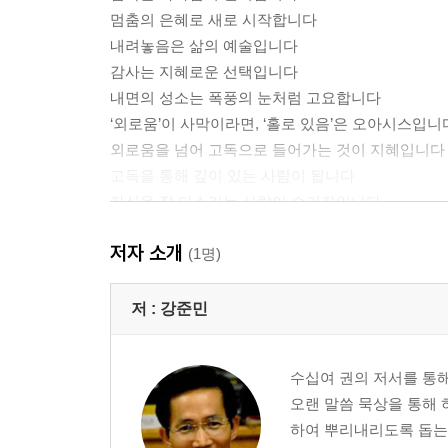
멈춤의 은혜로 새로 시작합니다
내려놓음은 삶의 예술입니다
감사는 지혜로운 선택입니다
내면의 성소는 폭풍의 눈처럼 고요합니다
‘외로움’이 사막이라면, ‘홀로 있음’은 오아시스입니
외로움을 넘어 고독으로 들어가는 것이 지혜입니다
고독을 통해 깊이 있는 사람이 됩니다
자신을 잘 다스리는 사람이 승리자입니다
감정 온도는 마음의 건강 지표입니다
저자 소개
화 에너지를 다스리십시오
(1명)
고갈되기 전에 잠시 멈추어 보십시오
마음 건강의 적신호에 필요한 응급조치법
저 :
강준민
고요한 마음은 풍성한 열매를 맺습니다
수십여 권의 저서를 통해
2장 관계 속에서 지혜가 자랍니다
오랜 말씀 묵상을 통해
하여 뿌리내리도록 돕는다
바셋하운드 덕분에 사랑의 필수조건을 배웁니다