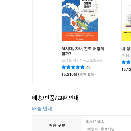
AI시대, 자녀 진로 어떻게
내 영
할까?
수 몽
조성철 저
기독교포털뉴스
|
2건
15,1
15,210
원
(10% 할인)
배송/반품/교환 안내
배송 안내
예스24 배송
배송 구분
배송비 : 무료배송