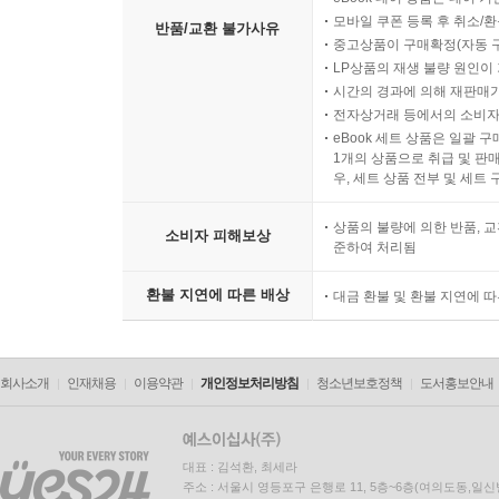
모바일 쿠폰 등록 후 취소/환
반품/교환 불가사유
중고상품이 구매확정(자동 
LP상품의 재생 불량 원인이 기
시간의 경과에 의해 재판매가
전자상거래 등에서의 소비자
eBook 세트 상품은 일괄 
1개의 상품으로 취급 및 판매
우, 세트 상품 전부 및 세트
상품의 불량에 의한 반품, 교
소비자 피해보상
준하여 처리됨
환불 지연에 따른 배상
대금 환불 및 환불 지연에 
회사소개
인재채용
이용약관
개인정보처리방침
청소년보호정책
도서홍보안내
대표 : 김석환, 최세라
주소 : 서울시 영등포구 은행로 11, 5층~6층(여의도동,일신