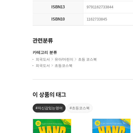
ISBN13
9791162733844
ISBN10
1162733845
관련분류
카테고리 분류
외국도서
유아/어린이
초등 코스북
외국도서
초등코스북
이 상품의 태그
#자신감있는영어
#초등코스북