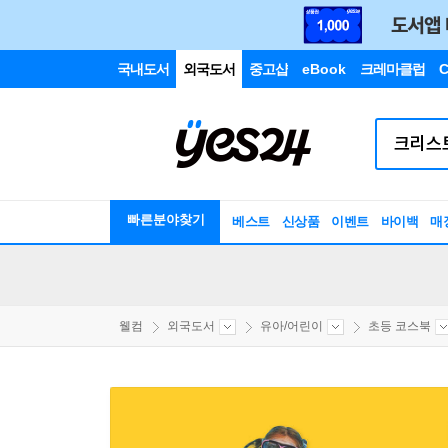
국내도서
외국도서
중고샵
eBook
크레마클럽
C
빠른분야찾기
베스트
신상품
이벤트
바이백
매
웰컴
외국도서
유아/어린이
초등 코스북