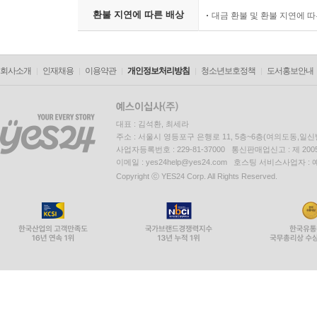
환불 지연에 따른 배상
대금 환불 및 환불 지연에 
회사소개
인재채용
이용약관
개인정보처리방침
청소년보호정책
도서홍보안내
대표 : 김석환, 최세라
주소 : 서울시 영등포구 은행로 11, 5층~6층(여의도동,일신
사업자등록번호 : 229-81-37000 통신판매업신고 : 제 200
이메일 : yes24help@yes24.com 호스팅 서비스사업자 :
Copyright ⓒ YES24 Corp. All Rights Reserved.