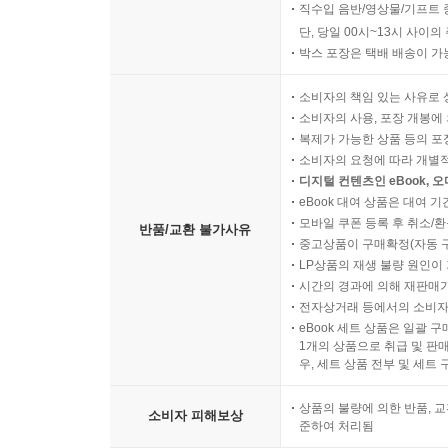
직수입 음반/영상물/기프트 
단, 당일 00시~13시 사이
박스 포장은 택배 배송이 가
소비자의 책임 있는 사유로 
소비자의 사용, 포장 개봉에 
복제가 가능한 상품 등의 포장을 
소비자의 요청에 따라 개별
디지털 컨텐츠인 eBook, 
eBook 대여 상품은 대여 기
모바일 쿠폰 등록 후 취소/환
반품/교환 불가사유
중고상품이 구매확정(자동 
LP상품의 재생 불량 원인이 기
시간의 경과에 의해 재판매가
전자상거래 등에서의 소비자
eBook 세트 상품은 일괄 
1개의 상품으로 취급 및 판매
우, 세트 상품 전부 및 세트
상품의 불량에 의한 반품, 교
소비자 피해보상
준하여 처리됨