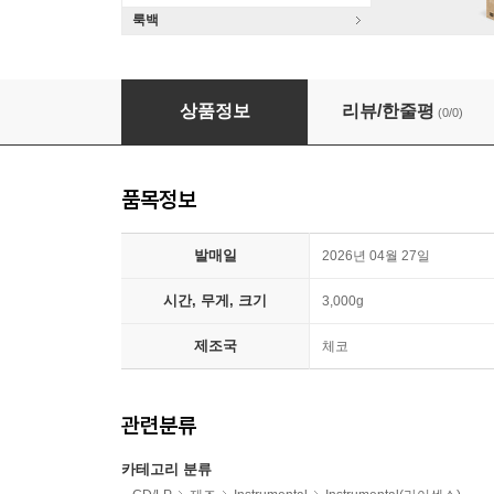
룩백
김성배 퀸텟 - Pepper Man [2LP]
상품정보
리뷰/한줄평
(0/0)
품목정보
발매일
2026년 04월 27일
시간, 무게, 크기
3,000g
제조국
체코
관련분류
카테고리 분류