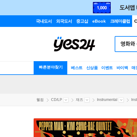
국내도서
외국도서
중고샵
eBook
크레마클럽
C
빠른분야찾기
베스트
신상품
이벤트
바이백
매
웰컴
CD/LP
재즈
Instrumental
Ins