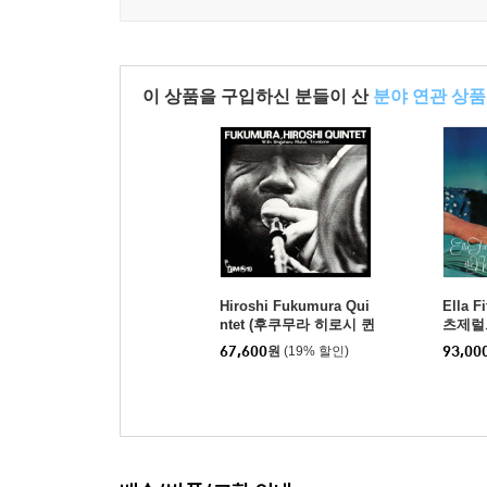
이 상품을 구입하신 분들이 산
분야 연관 상품
Hiroshi Fukumura Qui
Ella F
ntet (후쿠무라 히로시 퀸
츠제럴드)
텟) - Morning Flight [L
odgers
67,600
원
(19% 할인)
93,00
P]
Book [