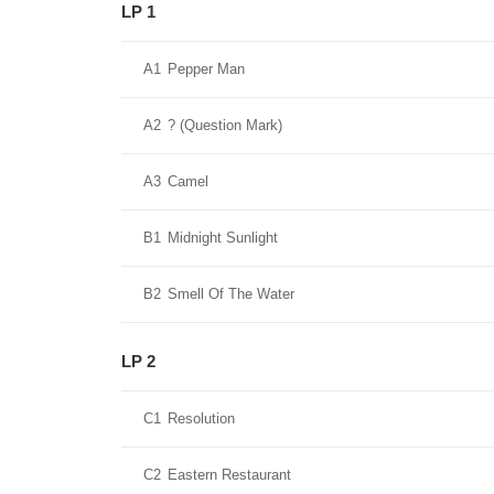
LP 1
A1
Pepper Man
A2
? (Question Mark)
A3
Camel
B1
Midnight Sunlight
B2
Smell Of The Water
LP 2
C1
Resolution
C2
Eastern Restaurant