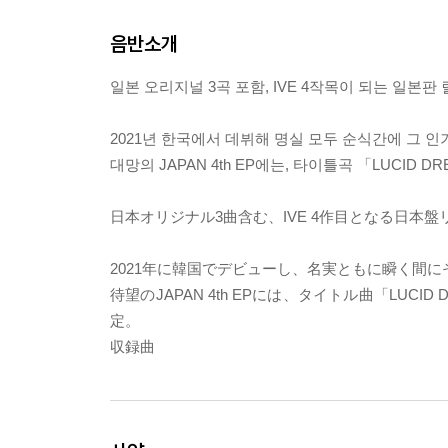
음반소개
일본 오리지널 3곡 포함, IVE 4작목이 되는 일본판 
2021년 한국에서 데뷔해 명실 모두 순식간에 그 인기
대망의 JAPAN 4th EP에는, 타이틀곡 「LUCID 
日本オリジナル3曲含む、IVE 4作目となる日本盤
2021年に韓国でデビューし、名実ともに瞬く間に
待望のJAPAN 4th EPには、タイトル曲「LU
定。
収録曲