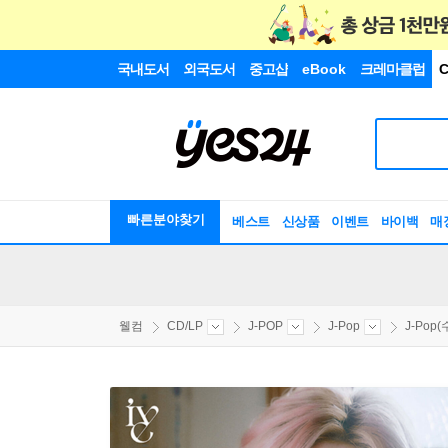
국내도서
외국도서
중고샵
eBook
크레마클럽
C
빠른분야찾기
베스트
신상품
이벤트
바이백
매
웰컴
CD/LP
J-POP
J-Pop
J-Pop(