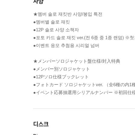
사양
★멤버 솔로 재킷반 사양/봉입 특전
●멤버별 솔로 재킷
●12P 솔로 사양 소책자
●포토 카드 솔로 재킷 ver.(전 6종 중 1종 랜덤) ※
●이벤트 응모 추첨용 시리얼 넘버
★メンバーソロジャケット盤仕様/封入特典
●メンバー別ソロジャケット
●12Pソロ仕様ブックレット
●フォトカード ソロジャケットver. （全6種の内1
●イベント応募抽選用シリアルナンバー ※初回仕
디스크