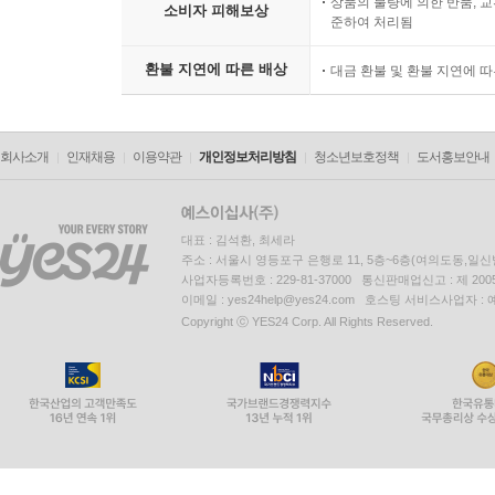
상품의 불량에 의한 반품, 교
소비자 피해보상
준하여 처리됨
환불 지연에 따른 배상
대금 환불 및 환불 지연에 
회사소개
인재채용
이용약관
개인정보처리방침
청소년보호정책
도서홍보안내
대표 : 김석환, 최세라
주소 : 서울시 영등포구 은행로 11, 5층~6층(여의도동,일신
사업자등록번호 : 229-81-37000 통신판매업신고 : 제 200
이메일 : yes24help@yes24.com 호스팅 서비스사업자 :
Copyright ⓒ YES24 Corp. All Rights Reserved.