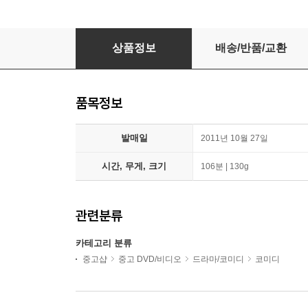
[중고-중] 나를 책임져, 알피
상품정보
배송/반품/교환
품목정보
발매일
2011년 10월 27일
시간, 무게, 크기
106분 | 130g
관련분류
카테고리 분류
중고샵
중고 DVD/비디오
드라마/코미디
코미디