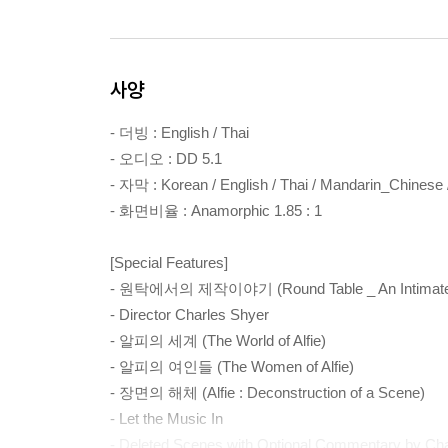
사양
- 더빙 : English / Thai
- 오디오 : DD 5.1
- 자막 : Korean / English / Thai / Mandarin_Chines
- 화면비율 : Anamorphic 1.85 : 1
[Special Features]
- 원탁에서의 제작이야기 (Round Table _ An Intimate Disc
- Director Charles Shyer
- 알피의 세계 (The World of Alfie)
- 알피의 여인들 (The Women of Alfie)
- 장면의 해체 (Alfie : Deconstruction of a Scene)
- Let the Music In
- Deleted Scenes with Optional Commentary by Cha