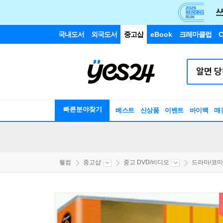
국내도서
외국도서
중고샵
eBook
크레마클럽
C
빠른분야찾기
베스트
신상품
이벤트
바이백
매
웰컴
중고샵
중고 DVD/비디오
드라마/코