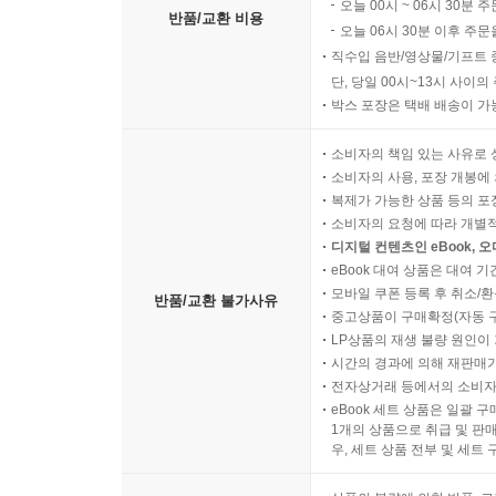
오늘 00시 ~ 06시 30분 
반품/교환 비용
오늘 06시 30분 이후 주문
직수입 음반/영상물/기프트 
단, 당일 00시~13시 사이
박스 포장은 택배 배송이 가
소비자의 책임 있는 사유로 
소비자의 사용, 포장 개봉에 
복제가 가능한 상품 등의 포장을 
소비자의 요청에 따라 개별
디지털 컨텐츠인 eBook, 
eBook 대여 상품은 대여 기
모바일 쿠폰 등록 후 취소/환
반품/교환 불가사유
중고상품이 구매확정(자동 
LP상품의 재생 불량 원인이 기
시간의 경과에 의해 재판매가
전자상거래 등에서의 소비자
eBook 세트 상품은 일괄 
1개의 상품으로 취급 및 판매
우, 세트 상품 전부 및 세트