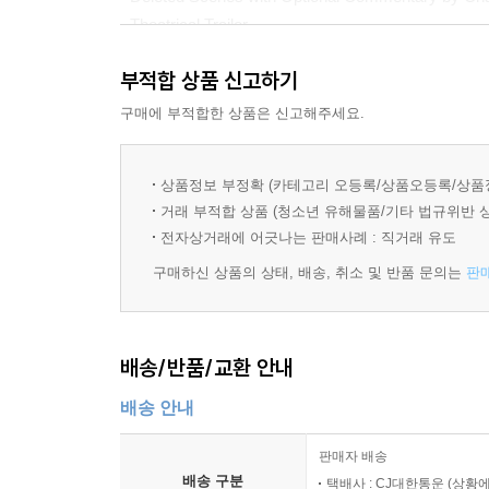
- Theatrical Trailer
- Script Gallery
부적합 상품 신고하기
- Production Gallery
- Storyboard Gallery
구매에 부적합한 상품은 신고해주세요.
- Gedde Watanabe Dance Footage with Optional Co
상품정보 부정확 (카테고리 오등록/상품오등록/상품
거래 부적합 상품 (청소년 유해물품/기타 법규위반 
전자상거래에 어긋나는 판매사례 : 직거래 유도
구매하신 상품의 상태, 배송, 취소 및 반품 문의는
판
배송/반품/교환 안내
배송 안내
판매자 배송
배송 구분
택배사 : CJ대한통운 (상황에