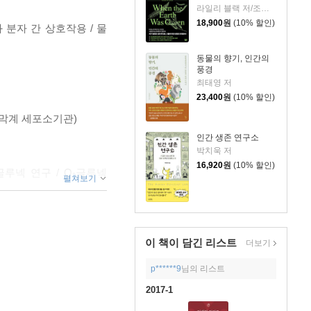
라일리 블랙 저/조정남 역
18,900
원
(10% 할인)
 분자 간 상호작용 / 물
동물의 향기, 인간의
풍경
최태영 저
23,400
원
(10% 할인)
내막계 세포소기관)
인간 생존 연구소
박치욱 저
16,920
원
(10% 할인)
글루넥 연구 / O-글루넥
펼쳐보기
이 책이 담긴
리스트
더보기
p******9
님의 리스트
2017-1