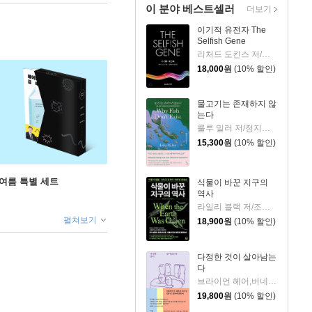
이 분야 베스트셀러
더보기
이기적 유전자 The
Selfish Gene
리처드 도킨스 저/홍영남,이상임 공역
18,000
원
(10% 할인)
물고기는 존재하지 않
는다
룰루 밀러 저/정지인 역
15,300
원
(10% 할인)
 여름 특별 세트
식물이 바꾼 지구의
역사
라일리 블랙 저/조정남 역
펼쳐보기
18,900
원
(10% 할인)
다정한 것이 살아남는
다
브라이언 헤어,버네사 우즈 공저/이민아 역/박한선 감수
19,800
원
(10% 할인)