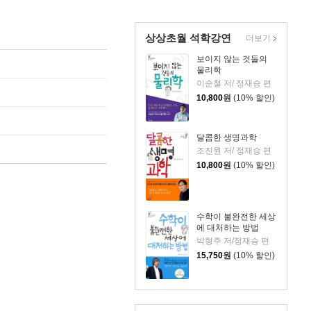
상상초월 석학강연
더보기
보이지 않는 것들의
물리학
이순철 저/ 정재승 편
10,800
원
(10% 할인)
달콤한 생명과학
조진원 저/ 정재승 편
10,800
원
(10% 할인)
수학이 불완전한 세상
에 대처하는 방법
박형주 저/정재승 편
15,750
원
(10% 할인)