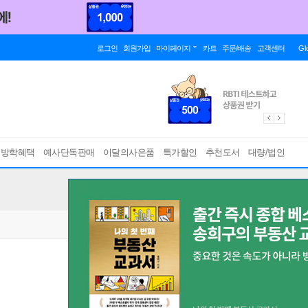
로그인
회원가입
마이페이지
카트
주문/배송
고객센터
Gl
름방학혜택
예사단독판매
이달의사은품
특가할인
추천도서
대량/법인