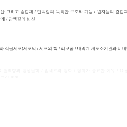
산 그리고 중합체 / 단백질의 독특한 구조와 기능 / 원자들의 결합과
단계 / 단백질의 변신
와 식물세포(세포막 / 세포의 핵 / 리보솜 / 내막계 세포소기관과 비
 혈액형과 당생물학 / 암세포와 당화 / 당화가 중요한 이유 / O-
연구의 응용
0
 정재승 카이스트 바이오및뇌공학과 교수