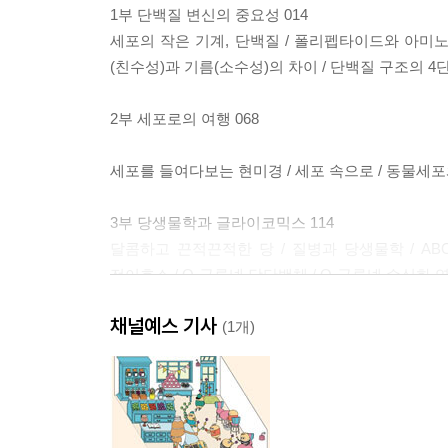
1부 단백질 변신의 중요성 014
세포의 작은 기계, 단백질 / 폴리펩타이드와 아미노
(친수성)과 기름(소수성)의 차이 / 단백질 구조의 4
2부 세포로의 여행 068
세포를 들여다보는 현미경 / 세포 속으로 / 동물세포
3부 당생물학과 글라이코믹스 114
달콤하고 끈적끈적한 당 / 질병과 당생물학 / ABO
전이효소 / O-글루넥 당단백체 / O-글루넥 수식화 
채널예스 기사
4부 생물학자와 함께하는 상상초월 토크 콘서트 19
(1개)
대담자 : 조진원 연세대학교 시스템생물학과 교수,