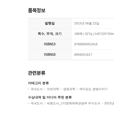
품목정보
발행일
2015년 06월 22일
쪽수, 무게, 크기
188쪽 | 327g | 140*220*20
ISBN13
9788956051918
ISBN10
8956051917
관련분류
카테고리 분류
국내도서
자연과학
생명과학
재미있는 생명이야기
수상내역 및 미디어 추천 분류
국내도서
세종도서_(구)문화체육관광부 우수도서
2015