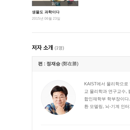
읽다
생물도 과학이다
2015년 06월 23일
저자 소개
(1명)
편 :
정재승
(鄭在勝)
KAIST에서 물리학으로
교 물리학과 연구교수, 
합인재학부 학부장이다.
환 모델링, 뇌-기계 인터