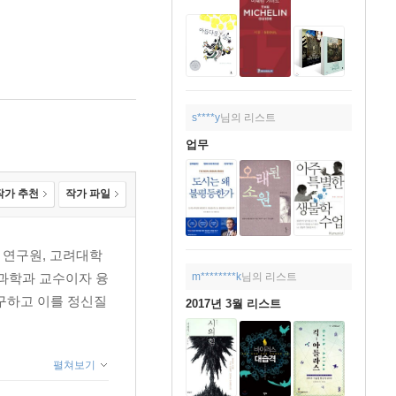
s****y
님의 리스트
업무
작가 추천
작가 파일
 연구원, 고려대학
m********k
님의 리스트
지과학과 교수이자 융
구하고 이를 정신질
2017년 3월 리스트
펼쳐보기