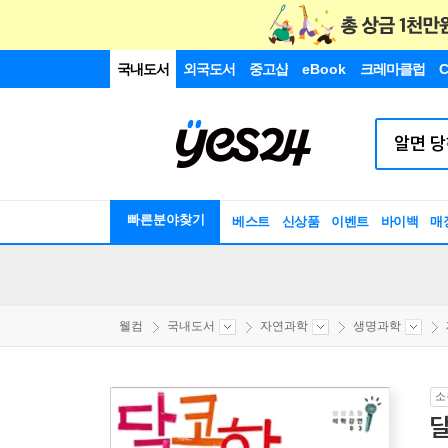
국내도서
외국도서
중고샵
eBook
크레마클럽
C
빠른분야찾기
베스트
신상품
이벤트
바이백
매
웰컴
국내도서
자연과학
생명과학
소