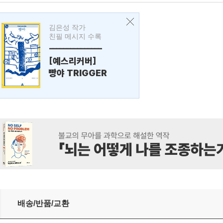
김은성 작가
친필 메시지 수록
---------------
[예스리커버]
빵야 TRIGGER
배송/반품/교환