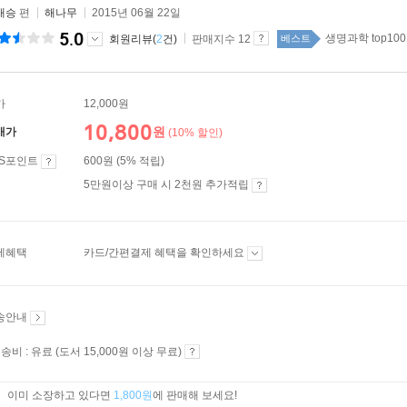
재승
편
해나무
2015년 06월 22일
5.0
생명과학 top100
회원리뷰(
2
건)
판매지수 12
베스트
가
12,000원
10,800
원
매가
(10% 할인)
ES포인트
600원 (5% 적립)
5만원이상 구매 시 2천원 추가적립
제혜택
카드/간편결제 혜택을 확인하세요
송안내
송비 : 유료 (도서 15,000원 이상 무료)
이미 소장하고 있다면
1,800원
에 판매해 보세요!