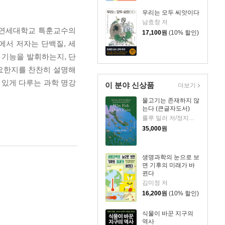
우리는 모두 씨앗이다
남효창 저
 연세대학교 특훈교수의
17,100
원
(10% 할인)
에서 저자는 단백질, 세
 기능을 발휘하는지, 단
요한지를 찬찬히 설명해
 있게 다루는 과학 명강
이 분야 신상품
더보기
물고기는 존재하지 않
는다 (큰글자도서)
룰루 밀러 저/정지인 역
35,000
원
생명과학의 눈으로 보
면 기후의 미래가 바
뀐다
김미정 저
16,200
원
(10% 할인)
식물이 바꾼 지구의
역사