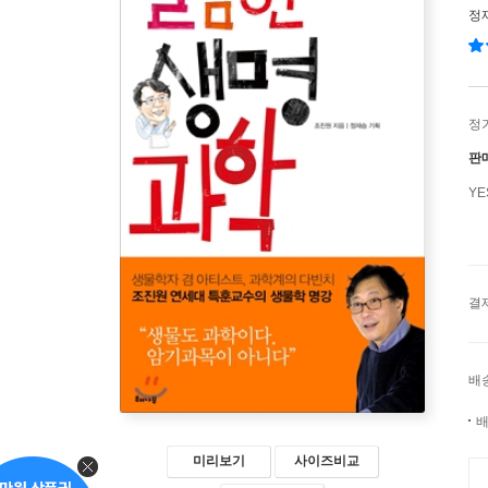
정
정
판
Y
결
배
배
미리보기
사이즈비교