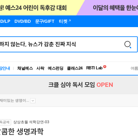
D/LP
DVD/BD
문구
/GIFT
티켓
독서유형검사
RBTI Lab
장안내
채널예스
사락
예스펀딩
클래스24
독서유형검사
여
크클 심야 독서 모임
OPEN
재미있는 생명이...
상상초월 석학강연-03
득공제
달콤한 생명과학