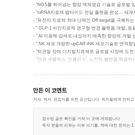
- "NGS를 뛰어넘는 항암 액체생검 기술로 글로벌 암
- "siRNA치료제 펩타이드 전달 플랫폼 완성… 세
- "유전자 치료제 최대 난제인 Off-target을 극복하
- " GLP-1 비만치료제 경구형 변경 플랫폼 개발,
- " AI 이용해 암세포 내성까지 에측한 항암제 개발
- " NK 세포 개량한 upCAR-iNK 세포기술로 면
- "턱관절 장애 디지털치료제로 글로벌 시장에 도전장
- "안경 넷플릭스 '오큘러스', 노안의 불편을 해결하는
(2) 글로벌 공급망 재편의 주역, K-소재부품 히든 
- "금속강판과 이차전지에 레이저 프린팅 건식 공정 기
만든 이 코멘트
- "상온 균일 폴리머 나노 증착 기술을 통한 차세대 배
- "포스코 20년 소재개발 경력으로 '고내식' 코팅제,
저자, 역자, 편집자를 위한 공간입니다. 독자들에게 전하고
- "표면전하감지 기반 비접촉 센서 기술로 공간 지능과 P
- "원자층 공정 양산 가능성 높여 반도체 장비 시장 석권
접수된 글은 확인을 거쳐 이 곳에 게재됩니다.
- "버섯 균사체와 농업 부산무로 친환경 포장?완충제 
독자 분들의 리뷰는 리뷰 쓰기를, 책에 대한 문의는 1: