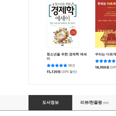
청소년을 위한 경제학 에세
우리는 다르게
이
56건
18,900
원
(10
15,120
원
(10% 할인)
2026년에 주목해야 할 한국 딥테크 스타트업 20
도서정보
리뷰/한줄평
(0/0)