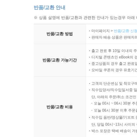
반품/교환 안내
※ 상품 설명에 반품/교환과 관련한 안내가 있는경우 아래 
마이페이지 >
반품/교환 신청
반품/교환 방법
판매자 배송 상품은 판매자와
출고 완료 후 10일 이내의 
디지털 콘텐츠인 eBook의 
반품/교환 가능기간
중고상품의 경우 출고 완료일
모바일 쿠폰의 경우 유효기간(
고객의 단순변심 및 착오구
직수입양서/직수입일서중 일
단, 아래의 주문/취소 조건인
오늘 00시 ~ 06시 30분 
반품/교환 비용
오늘 06시 30분 이후 주문
직수입 음반/영상물/기프트 
단, 당일 00시~13시 사이
박스 포장은 택배 배송이 가