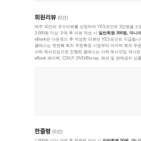
(3) AI와 로봇이 바꾸는 비즈니스 인프라의 미래
- "사람의 페르소나 기억하는 비전AI 기술 개발... 
회원리뷰
(0건)
- "AI 영상,버츄얼 휴먼 기술로 콘텐츠 산업 선도하다
매주 10건의 우수리뷰를 선정하여 YES포인트 3만원을 드
- "상하차 자동화 기술로 End-to-End 물류 자동화 
3,000원 이상 구매 후 리뷰 작성 시
일반회원 300원, 마니아
- '대기업이 인증한 마케팅 Agentic AI '아비카'.. 
eBook은 다운로드 후 작성한 리뷰만 YES포인트 지급됩니
- "진일보한 미래 항공 모빌리티 기술로 한국을 AAM
클래스는 첫번째 회차 주문확정 시점부터 마지막 회차 주문
- " 순찰로봀 매출 지속 성장 중... 글로벌 진출 및 양
사락 독서모임으로 진행된 클래스는 사락 독서모임 게시판
eBook 페이백, CD/LP, DVD/Blu-ray, 패션 및 판매금
한줄평
(0건)
1,000원 이상 구매 후 한줄평 작성 시
일반회원 50원, 마니