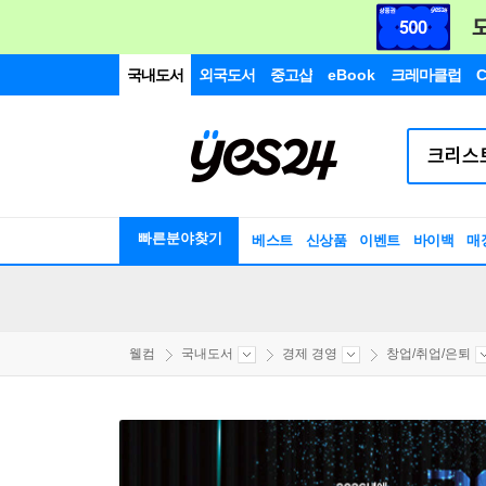
국내도서
외국도서
중고샵
eBook
크레마클럽
C
빠른분야찾기
베스트
신상품
이벤트
바이백
매
웰컴
국내도서
경제 경영
창업/취업/은퇴