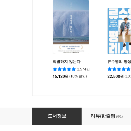
작별하지 않는다
류수영의 평생
2,574건
15,120
원
(10% 할인)
22,500
원
(1
카디건
도서정보
리뷰/한줄평
(6/1)