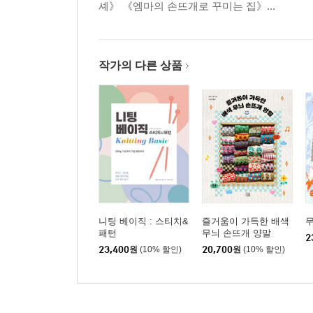
셰》 《엠마의 손뜨개로 꾸미는 집》...
작가의 다른 상품
니팅 베이직 : 스티치&
즐거움이 가득한 배색
무
패턴
무늬 손뜨개 양말
2
23,400
원
(10% 할인)
20,700
원
(10% 할인)