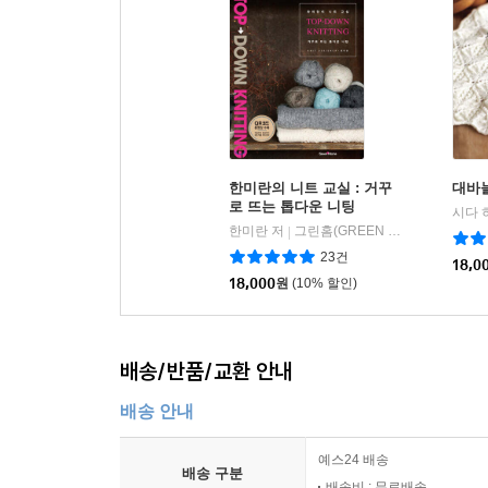
한미란의 니트 교실 : 거꾸
대바늘
로 뜨는 톱다운 니팅
시다 
한미란 저
그린홈(GREEN HOME)
|
23건
18,0
18,000
원
(10% 할인)
배송/반품/교환 안내
배송 안내
예스24 배송
배송 구분
배송비 : 무료배송