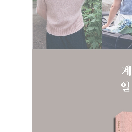
겨울
리스
베르그슬라겐에서의 크리스마스
주얼리
스카디
실루엣
앤티스 카디건
니팅스쿨
찾아보기 + 이 책에서 사용한 실