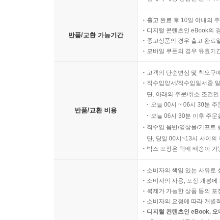
출고 완료 후 10일 이내의 
디지털 콘텐츠인 eBook의 
반품/교환 가능기간
중고상품의 경우 출고 완료일
모바일 쿠폰의 경우 유효기간(
고객의 단순변심 및 착오구
직수입양서/직수입일서중 일
단, 아래의 주문/취소 조건인
오늘 00시 ~ 06시 30분 
반품/교환 비용
오늘 06시 30분 이후 주문
직수입 음반/영상물/기프트 
단, 당일 00시~13시 사이
박스 포장은 택배 배송이 가
소비자의 책임 있는 사유로 
소비자의 사용, 포장 개봉에 
복제가 가능한 상품 등의 포장을 
소비자의 요청에 따라 개별
디지털 컨텐츠인 eBook, 