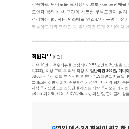
상중하로 난이도를 표시했다. 초보자도 도전해볼 
도안과 함께 배색 구간의 차트형 무늬도안이 실려 
정리하는 법, 몸판과 소매를 연결할 때 구멍이 생기
되돌아뜨기와 랩앤턴 등 일반적인 뜨개 기법에 대한
디자인에 영감을 준 스웨덴의 다양한 장소를 직접 
강가, 버섯과 솔방울이 가득한 가을 숲, 눈 덮
회원리뷰
고스란히 전달한다.
(6건)
매주 10건의 우수리뷰를 선정하여 YES포인트 3만원을 드
3,000원 이상 구매 후 리뷰 작성 시
일반회원 300원, 마니아
전통적인 형태에서 새로운 아이디어까지
eBook은 다운로드 후 작성한 리뷰만 YES포인트 지급됩니
다양한 방식으로 만드는 카디건
클래스는 첫번째 회차 주문확정 시점부터 마지막 회차 주문
사락 독서모임으로 진행된 클래스는 사락 독서모임 게시판
전통적인 북유럽 스타일 카디건은 원통으로 메리
eBook 페이백, CD/LP, DVD/Blu-ray, 패션 및 판매금
트임을 만든다. 섬유가 서로 잘 달라붙는 울 또는
나머지 부분의 편물이 풀리지 않는다. 겉뜨기만으
높이는 것이 특징이다.
6
명의 예스24 회원이 평가한