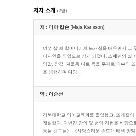
저자 소개
(2명)
저 :
마야 칼손
(Maja Karlsson)
여섯 살 때 할머니에게 뜨개질을 배우면서 그 
디자인을 직업으로 삼게 되었다. 스웨덴의 실 제
양말, 장갑, 겨울용 니트 등을 주제로 다수의 
을 병행하며 다양...
역 :
이순선
경북대학교 영어교육과를 졸업했고, 뜨개질의 즐
개설했다. 다년간 강의 및 번역 경험을 바탕으
동물 친구들》 《사랑스러운 손뜨개 배색 양말