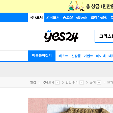
국내도서
외국도서
중고샵
eBook
크레마클럽
C
빠른분야찾기
베스트
신상품
이벤트
바이백
매
웰컴
국내도서
건강 취미
공예
뜨개