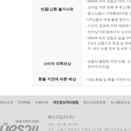
eBook 대여 상품은 대여 기
모바일 쿠폰 등록 후 취소/환
반품/교환 불가사유
중고상품이 구매확정(자동 
LP상품의 재생 불량 원인이 기
시간의 경과에 의해 재판매가
전자상거래 등에서의 소비자
eBook 세트 상품은 일괄 
1개의 상품으로 취급 및 판매
우, 세트 상품 전부 및 세트
상품의 불량에 의한 반품, 교
소비자 피해보상
준하여 처리됨
환불 지연에 따른 배상
대금 환불 및 환불 지연에 
회사소개
인재채용
이용약관
개인정보처리방침
청소년보호정책
도서홍보안내
대표 : 김석환, 최세라
주소 : 서울시 영등포구 은행로 11, 5층~6층(여의도동,일신