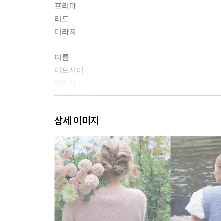
프리마
리드
미라지
여름
미드서머
달리아
호르텐시아
플뢰르드리스
상세 이미지
가을
마르탈
순드보른
노블
레거시
시스터후드
리오라