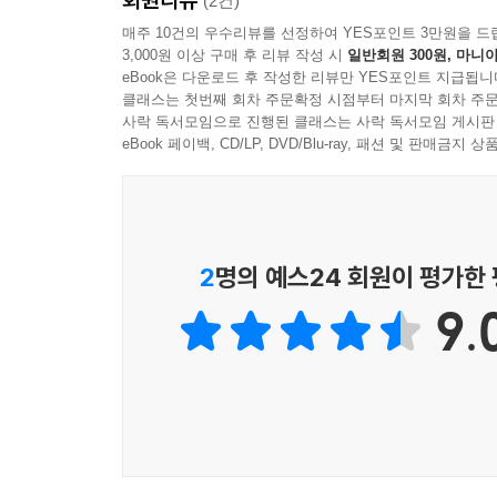
(2건)
주말의 왕십리, 졸업을 앞둔 4학년의 맹세 204
매주 10건의 우수리뷰를 선정하여 YES포인트 3만원을 드
3,000원 이상 구매 후 리뷰 작성 시
일반회원 300원, 마니아
중간고사 후: 취업 전선에서의 신중한 기다림 212
eBook은 다운로드 후 작성한 리뷰만 YES포인트 지급됩니
희망의 발견: 한겨레신문 창간 사원 모집 광고 216
클래스는 첫번째 회차 주문확정 시점부터 마지막 회차 주문
1988년 1월, 창간 염원의 현장 225
사락 독서모임으로 진행된 클래스는 사락 독서모임 게시판
한겨레신문 최종 합격과 기쁨의 순간 230
eBook 페이백, CD/LP, DVD/Blu-ray, 패션 및 판매금
1988년 2월, 겨울의 따뜻한 졸업과 새로운 시작 236
희망의 현장으로: 한겨레신문 첫 출근의 감격과 비전 
언론인의 삶, 축복과 행복의 결실을 맺다 245
시대의 증인, 삶의 설계자 한겨레에서 배운 평등과 안
2
명의 예스24 회원이 평가한
한겨레, 34년의 기록: 창간 정신과 함께 핀 나의 언론
9.
삼십사 년의 헌사, 기운찬 공기 속으로: 나의 화려한 
빛과 색의 교량 위에서 역사를 인화하다 270
사계(四季)를 지나 다다른 평온, 다시 시작되는 가을의
공덕동의 붉은 기둥 아래 묻어둔 뜨거운 시간 278
인생의 쉼표를 찍어 준 이름 원덕희: 양재역 12월의 
자서전 후기: 초겨울 왕십리에서 발견한 삶의 완성 2
자서전을 마치며: 평범한 삶에 바치는 가장 깊은 헌사