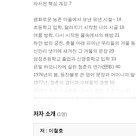
자서전 핵심 개요 7
평화로운 농촌 마을에서 보낸 유년 시절~ 14
초등학교 입학, 달라지기 시작한 나의 시골 18
여름 방학, 다시 시작된 물속에서의 해방 21
하얀 밤의 궁전, 촛불 아래 피어난 우리들의 겨울 동화
신만리 냇가에 새겨진 그 겨울의 문장 29
엄정초등학교 졸업과 신명중학교 입학 33
은빛 하모니카에 실린 청춘의 연가(戀歌) 40
1976년의 봄, 등잔불로 쓴 영어 문장과 어머니의 쌀 
1977년, 청춘의 결단과 수재들의 경쟁 50
1978년 충주시 교현동, 건네지 못한 그 한마디 53
어머니의 보따리, 그 속에 담긴 고교 시절의 연가 60
더디 흐르는 시간의 문장에서 인내를 읽다 65
저자 소개
토요일 오후의 간절한 기대, 아쉬움 71
(1명)
꿈과 현실 사이, 다시 공부 74
뜨거운 땀으로 쓴 80년대 장학금 이야기, 입영통지서
저 :
이철호