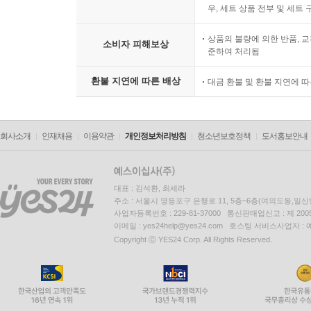
우, 세트 상품 전부 및 세트
상품의 불량에 의한 반품, 교
소비자 피해보상
준하여 처리됨
환불 지연에 따른 배상
대금 환불 및 환불 지연에 
회사소개
인재채용
이용약관
개인정보처리방침
청소년보호정책
도서홍보안내
대표 : 김석환, 최세라
주소 : 서울시 영등포구 은행로 11, 5층~6층(여의도동,일신
사업자등록번호 : 229-81-37000 통신판매업신고 : 제 200
이메일 : yes24help@yes24.com 호스팅 서비스사업자 :
Copyright ⓒ YES24 Corp. All Rights Reserved.