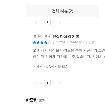
다시 시작되는 나의 사계절 295
폭풍의 계절을 지나 평온의 바다로: 나의 청춘에게 건
전체 리뷰
(2)
1
진실한삶의 기록
종이책
구매
l******6
2026-03-11
신고
|
|
|
오랜 시간 세상을 바라보던 분의 시선이라 그런
힘이 더 강하게 다가오는 것 같습니다. 인생의
이 리뷰가 도움이 되었나요?
1
한줄평
(0건)