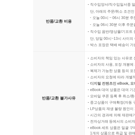
직수입양서/직수입일서중 일
단, 아래의 주문/취소 조건인
오늘 00시 ~ 06시 30분 
반품/교환 비용
오늘 06시 30분 이후 주문
직수입 음반/영상물/기프트 
단, 당일 00시~13시 사이
박스 포장은 택배 배송이 가
소비자의 책임 있는 사유로 
소비자의 사용, 포장 개봉에 
복제가 가능한 상품 등의 포장을 
소비자의 요청에 따라 개별
디지털 컨텐츠인 eBook, 
eBook 대여 상품은 대여 기
모바일 쿠폰 등록 후 취소/환
반품/교환 불가사유
중고상품이 구매확정(자동 
LP상품의 재생 불량 원인이 기
시간의 경과에 의해 재판매가
전자상거래 등에서의 소비자
eBook 세트 상품은 일괄 
1개의 상품으로 취급 및 판매