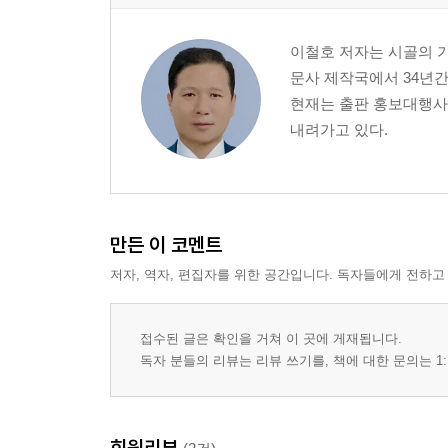
훈련병 명찰을 떼고 진짜 군인이 되다 83
연천 5사단의 이등병, 첫 휴가 향한 간절한 기다림 8
이철호 저자는 시골의 
휴가를 쪼개어 찾아온 일병의 우정 88
문사 제작국에서 34년간
힘들게 기다려 온 군대의 첫 정기 휴가 93
현재는 출판 홍보대행사 
잊을 수 없는 세 번의 휴가 그리고 1985년 5월의 제대
내려가고 있다.
군 제대 후 아르바이트를 끝내고 3학년으로 복학 준비
중학교 짝사랑 ‘정현이’를 놓아주고, 내 삶의 빛을 찾다
제대 후 첫 캠퍼스의 봄, 중학 시절의 아련함과 나의 
1980년대 봄날의 캠퍼스에서 내린, 가장 단호한 결심
새로운 시작, 캠퍼스에서 찾은 나의 삶 121
만든 이 코멘트
홀가분한 마음으로 대학친구를 만나러 가다 124
저자, 역자, 편집자를 위한 공간입니다. 독자들에게 전하고
깊어 가는 밤, 아쉬움과 설렘을 안고 131
공부에 대한 집착과 독서실로 걸려 온 간절한 안부 전
접수된 글은 확인을 거쳐 이 곳에 게재됩니다.
이틀 밤의 고독, 끝없는 상념과 충주행 버스 160
독자 분들의 리뷰는 리뷰 쓰기를, 책에 대한 문의는 1:
결의를 다진 여정, 익숙한 다락방으로 174
4학년 졸업반의 시작, 전투 속의 낭만 181
충주로 향하는 길, 떨리는 마음 187
회원리뷰
1980년대, 마장동 터미널에서 헤어지다 195