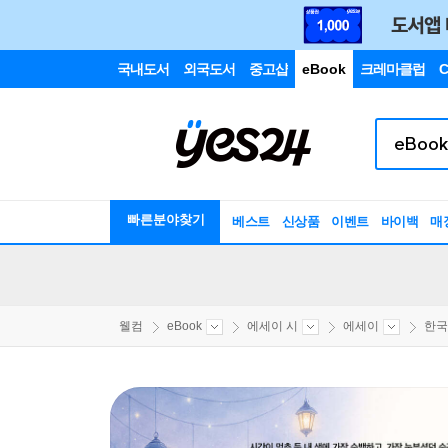
국내도서
외국도서
중고샵
eBook
크레마클럽
C
빠른분야찾기
베스트
신상품
이벤트
바이백
매
웰컴
eBook
에세이 시
에세이
한국