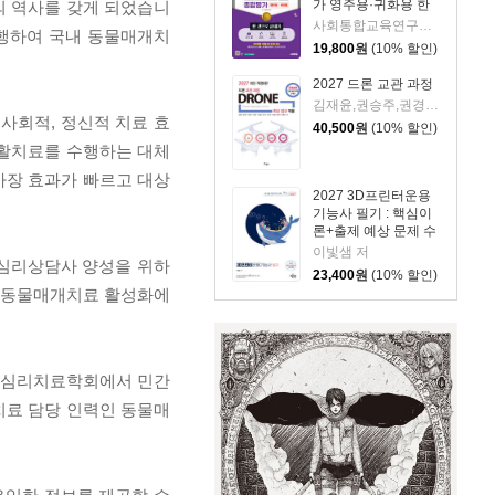
가 영주용·귀화용 한
의 역사를 갖게 되었습니
권으로 끝내기
사회통합교육연구회 편저
수행하여 국내 동물매개치
19,800
원
(10% 할인)
2027 드론 교관 과정
김재윤,권승주,권경미,이응현,신정일,정기포,이상협,채현기,함영관 공편
 사회적, 정신적 치료 효
40,500
원
(10% 할인)
재활치료를 수행하는 대체
가장 효과가 빠르고 대상
2027 3D프린터운용
기능사 필기 : 핵심이
론+출제 예상 문제 수
록
이빛샘 저
심리상담사 양성을 위하
23,400
원
(10% 할인)
과 동물매개치료 활성화에
개심리치료학회에서 민간
료 담당 인력인 동물매