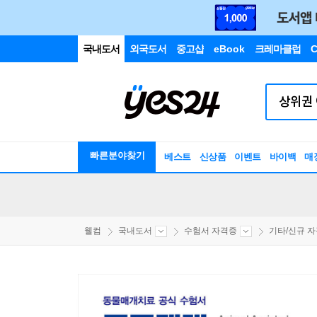
국내도서
외국도서
중고샵
eBook
크레마클럽
C
빠른분야찾기
베스트
신상품
이벤트
바이백
매
웰컴
국내도서
수험서 자격증
기타/신규 자격