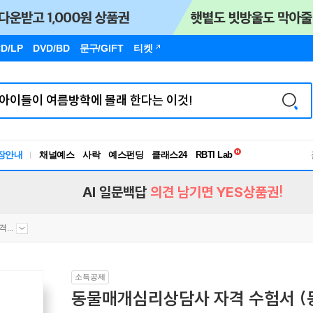
D/LP
DVD/BD
문구
/GIFT
티켓
독서유형검사
RBTI Lab
장안내
채널예스
사락
예스펀딩
클래스24
독서유형검사
AI 일문백답
의견 남기면 YES상품권!
...
소득공제
동물매개심리상담사 자격 수험서 (