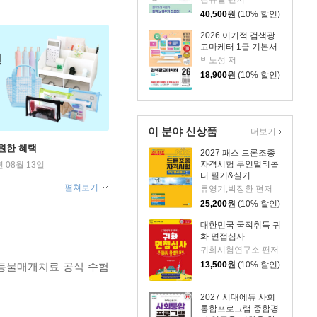
40,500
원
(10% 할인)
2026 이기적 검색광
고마케터 1급 기본서
박노성 저
18,900
원
(10% 할인)
이 분야 신상품
더보기
원한 혜택
2027 패스 드론조종
자격시험 무인멀티콥
년 08월 13일
터 필기&실기
펼쳐보기
류영기,박장환 편저
25,200
원
(10% 할인)
대한민국 국적취득 귀
화 면접심사
귀화시험연구소 편저
13,500
원
(10% 할인)
‘동물매개치료 공식 수험
2027 시대에듀 사회
통합프로그램 종합평