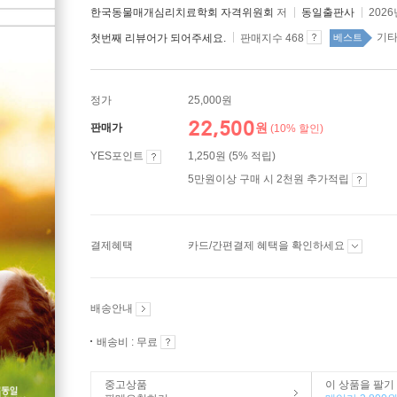
한국동물매개심리치료학회 자격위원회
저
동일출판사
2026
기타
첫번째 리뷰어가 되어주세요.
판매지수 468
베스트
정가
25,000원
22,500
원
판매가
(10% 할인)
YES포인트
1,250원 (5% 적립)
5만원이상 구매 시 2천원 추가적립
결제혜택
카드/간편결제 혜택을 확인하세요
배송안내
배송비 : 무료
중고상품
이 상품을 팔기