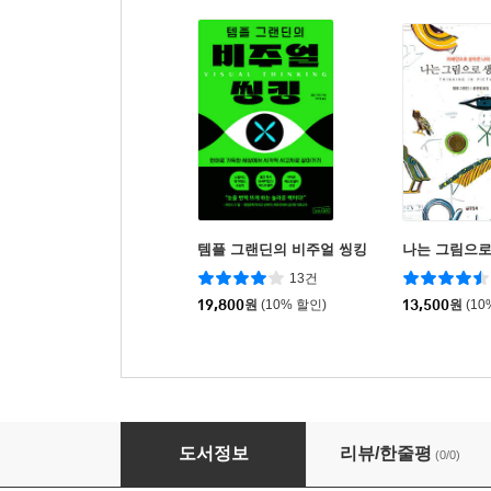
템플 그랜딘의 비주얼 씽킹
나는 그림으로
13건
19,800
원
(10% 할인)
13,500
원
(10
동물매개심리상담사 자격 수험서 (동물매개치료 
도서정보
리뷰/한줄평
(0/0)