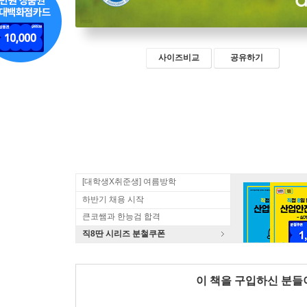
사이즈비교
공유하기
[대학생X취준생] 여름방학
하반기 채용 시작
큰코쌤과 한능검 합격
직8딴 시리즈 분철쿠폰
이 책을 구입하신 분