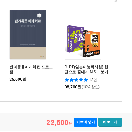
1
/1
반려동물매개치료 프로그
JLPT(일본어능력시험) 한
램
권으로 끝내기 N 5 + 보카
N5· 4 세트
25,000
원
13건
38,700
원
(10% 할인)
22,500
카트에 넣기
바로구매
원