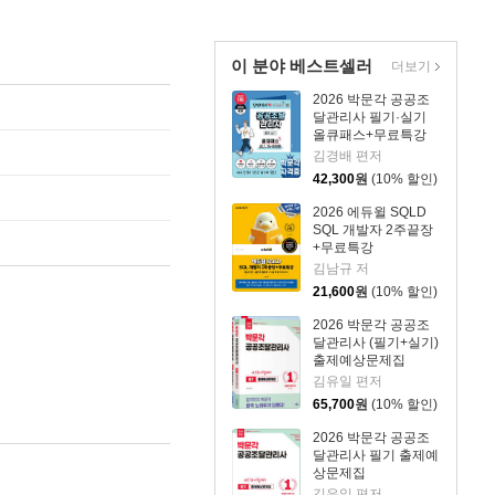
이 분야 베스트셀러
더보기
2026 박문각 공공조
달관리사 필기·실기
올큐패스+무료특강
김경배 편저
42,300
원
(10% 할인)
2026 에듀윌 SQLD
SQL 개발자 2주끝장
+무료특강
김남규 저
21,600
원
(10% 할인)
2026 박문각 공공조
달관리사 (필기+실기)
출제예상문제집
김유일 편저
65,700
원
(10% 할인)
2026 박문각 공공조
달관리사 필기 출제예
상문제집
김유일 편저