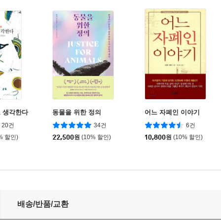
 생각한다
동물을 위한 정의
어느 자폐인 이야기
20건
34건
6건
% 할인)
22,500
원
(10% 할인)
10,800
원
(10% 할인)
공식 수험서)
배송/반품/교환