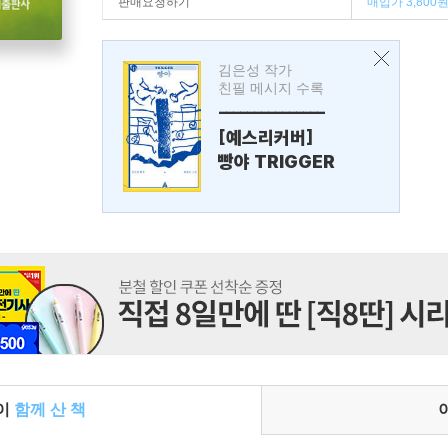
판매요청하기
매입가 3,800
김은성 작가
친필 메시지 수록
---------------
[예스리커버]
빵야 TRIGGER
들이
함께 산 책