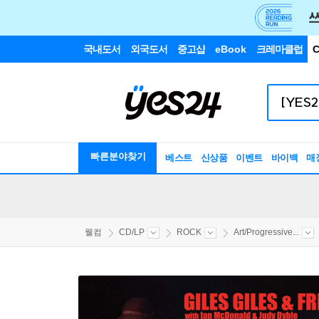
국내도서
외국도서
중고샵
eBook
크레마클럽
C
빠른분야찾기
베스트
신상품
이벤트
바이백
매
웰컴
CD/LP
ROCK
Art/Progressive...