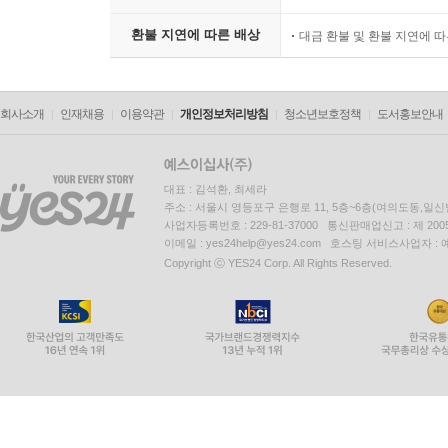
환불 지연에 따른 배상
대금 환불 및 환불 지연에 
회사소개
인재채용
이용약관
개인정보처리방침
청소년보호정책
도서홍보안내
대표 : 김석환, 최세라
주소 : 서울시 영등포구 은행로 11, 5층~6층(여의도동,일신
사업자등록번호 : 229-81-37000 통신판매업신고 : 제 200
이메일 : yes24help@yes24.com 호스팅 서비스사업자 :
Copyright ⓒ YES24 Corp. All Rights Reserved.