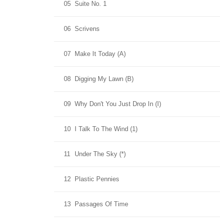
05
Suite No. 1
06
Scrivens
07
Make It Today (A)
08
Digging My Lawn (B)
09
Why Don't You Just Drop In (I)
10
I Talk To The Wind (1)
11
Under The Sky (*)
12
Plastic Pennies
13
Passages Of Time