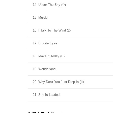
14
Under The Sky (**)
15
Murder
16
I Talk To The Wind (2)
17
Erudite Eyes
18
Make It Today (B)
19
Wonderland
20
Why Don't You Just Drop In (II)
21
She Is Loaded