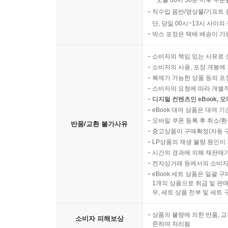
오늘 06시 30분 이후 주문
직수입 음반/영상물/기프트 
단, 당일 00시~13시 사이
박스 포장은 택배 배송이 가
소비자의 책임 있는 사유로 
소비자의 사용, 포장 개봉에 
복제가 가능한 상품 등의 포장을 
소비자의 요청에 따라 개별
디지털 컨텐츠인 eBook, 
eBook 대여 상품은 대여 기
모바일 쿠폰 등록 후 취소/환
반품/교환 불가사유
중고상품이 구매확정(자동 
LP상품의 재생 불량 원인이 기
시간의 경과에 의해 재판매가
전자상거래 등에서의 소비자
eBook 세트 상품은 일괄 
1개의 상품으로 취급 및 판매
우, 세트 상품 전부 및 세트
상품의 불량에 의한 반품, 교
소비자 피해보상
준하여 처리됨