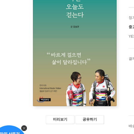
정
중
Y
결
미리보기
공유하기
배