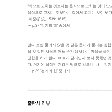
“약으로 고치는 것보다는 음식으로 고치는 것이 낫고
음식으로 고치는 것보다는 걸어서 고치는 것이 낫다.
-허준(許浚, 1539~1615)
--- p.37 '걷기의 힘' 중에서
걷다 보면 풀리지 않을 것 같은 문제가 풀리는 경험
을 것 같던 사람도 어느 순간 용서하는 마음을 품게
경험을 하게 된다. 빠르게 달리면서 보지 못했던 것
다. 거기에 육적인 건강은 덤으로 얻으니, 나는 
--- p.39 '걷기의 힘' 중에서
예수님은 늘 걸으셨다. 길 위의 예수님이셨다. 길 
을 묵묵히 감당하신 분이 바로 우리 예수님이시다. 
출판사 리뷰
길이었다. 환호의 탄성보다는 슬픔과 고통의 절규가 
님 나라를 위해 끝까지 걸으신 것이다.