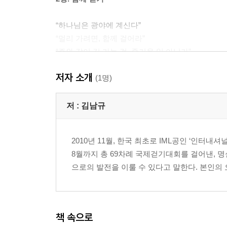
“하나님은 광야에 계신다”
“멀리 가려면, 함께 걸어라”
“주와 같이 길 가는 것, 즐거운 일 아닌가”
저자 소개
3장. 끝까지 걷기
(1명)
“오직 한 길을 계속 걸어라”
“목적지가 어디입니까?”
저 :
김남규
“나는 오늘도 걷는다”
2010년 11월, 한국 최초로 IML공인 ‘인터내셔널 마
마치며
8월까지 총 69차례 국제걷기대회를 걸어낸, 명실
으로의 발전을 이룰 수 있다고 말한다. 본인의 
책 속으로