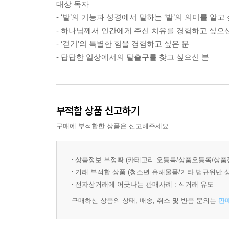
대상 독자
--- p.40 '예수님은 늘 걸으셨다' 중에서
- ‘발’의 기능과 성경에서 말하는 ‘발’의 의미를 알고
- 하나님께서 인간에게 주신 치유를 경험하고 싶으
- ‘걷기’의 특별한 힘을 경험하고 싶은 분
‘왜 다른 지체(肢體)가 아닌 발이었을까?’ 생각해보
- 답답한 일상에서의 탈출구를 찾고 싶으신 분
평생 엄청난 무게를 고스란히 짊어지고 받들어주는 것
배까지도 견디니 그 묵묵한 감당이 얼마나 고귀한가
를 감춘 채 궂은 일, 험한 일에는 가장 먼저 앞장서
--- p.76 '왜 발을 씻겨주셨나' 중에서
부적합 상품 신고하기
구매에 부적합한 상품은 신고해주세요.
우리 몸은 스스로 회복할 능력을 갖추고 있다. 그
우리 인간에게 주신 특별한 능력이다. 그러나 이것은
상품정보 부정확 (카테고리 오등록/상품오등록/상품
르게, 걷고 또 걸을 때 맛볼 수 있는 은혜이다. 특
거래 부적합 상품 (청소년 유해물품/기타 법규위반 
--- p.89 우리 몸에는 스스로 회복할 능력이 있다' 
전자상거래에 어긋나는 판매사례 : 직거래 유도
구매하신 상품의 상태, 배송, 취소 및 반품 문의는
판
바르게 걷기란 단순히 걷는 방법에 대한 객관적 정보
게 걸어감으로 신앙, 일, 건강, 관계 등 모든 것이