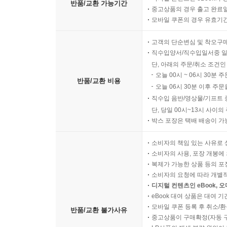
나와 하나님 사이에 놓인 그 길을 내가 걸어가지 않
반품/교환 가능기간
중고상품의 경우 출고 완료일
전혀 상관없는 분으로 이해하게 된다. 얼마나 안타까
모바일 쿠폰의 경우 유효기간(
길로 속히 들어오기만을 기다리고 계신다. 우리는 그
고객의 단순변심 및 착오구
--- p.191 '걸으면 보이고, 보이면 감사한다' 중에서
직수입양서/직수입일서중 일
단, 아래의 주문/취소 조건인
오늘 00시 ~ 06시 30분 
반품/교환 비용
오늘 06시 30분 이후 주문
직수입 음반/영상물/기프트 
단, 당일 00시~13시 사이
박스 포장은 택배 배송이 가
소비자의 책임 있는 사유로 
소비자의 사용, 포장 개봉에 
복제가 가능한 상품 등의 포장을 
소비자의 요청에 따라 개별
디지털 컨텐츠인 eBook, 
eBook 대여 상품은 대여 기
모바일 쿠폰 등록 후 취소/환
반품/교환 불가사유
중고상품이 구매확정(자동 