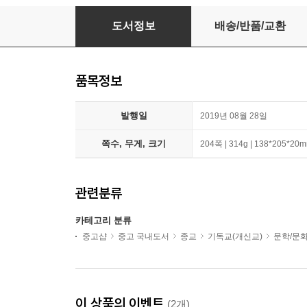
나는 오늘도 걷는다
도서정보
배송/반품/교환
품목정보
발행일
2019년 08월 28일
쪽수, 무게, 크기
204쪽 | 314g | 138*205*20
관련분류
카테고리 분류
중고샵
중고 국내도서
종교
기독교(개신교)
문학/문
이 상품의 이벤트
(2개)