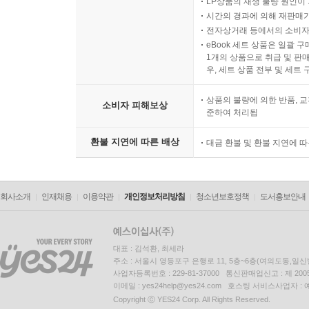
LP상품의 재생 불량 원인이 기
시간의 경과에 의해 재판매가
전자상거래 등에서의 소비자
eBook 세트 상품은 일괄 
1개의 상품으로 취급 및 판매
우, 세트 상품 전부 및 세트
상품의 불량에 의한 반품, 교
소비자 피해보상
준하여 처리됨
환불 지연에 따른 배상
대금 환불 및 환불 지연에 
회사소개
인재채용
이용약관
개인정보처리방침
청소년보호정책
도서홍보안내
대표 : 김석환, 최세라
주소 : 서울시 영등포구 은행로 11, 5층~6층(여의도동,일신
사업자등록번호 : 229-81-37000 통신판매업신고 : 제 200
이메일 : yes24help@yes24.com 호스팅 서비스사업자 :
Copyright ⓒ YES24 Corp. All Rights Reserved.