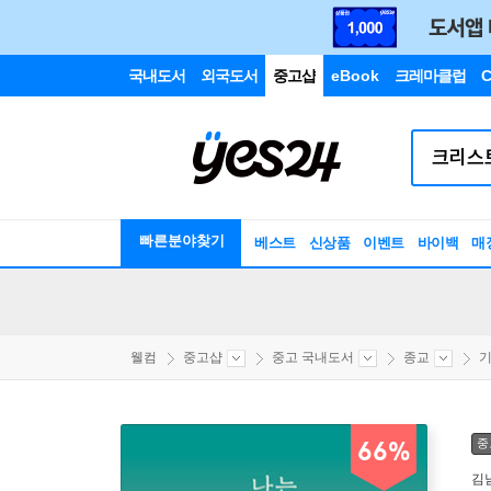
국내도서
외국도서
중고샵
eBook
크레마클럽
C
빠른분야찾기
베스트
신상품
이벤트
바이백
매
웰컴
중고샵
중고 국내도서
종교
기
중
66%
김