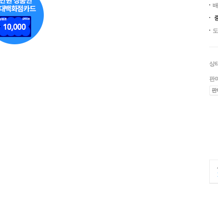
배
도
상
판
판