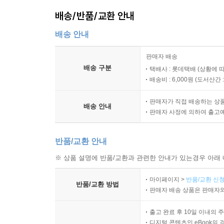
--- p.97 '영(靈)적인 면역력을 키워라' 중에서
배송/반품/교환 안내
그렇게 어려움을 겪으면서 우리는 더욱더 하나님을 
배송 안내
은 것을 잃었지만, 그것들은 하나하나 다시 일으키면
판매자 배송
없으면 물질의 축복이 오히려 독이 될 수 있다는 것
배송 구분
택배사 : 롯데택배 (상황에 
--- p.129 '용서의 축복, 망각의 은혜' 중에서
배송비 : 6,000원 (
도서산간 : 
누군가와 동행함이 이토록 중요하다. 물론 그리스
판매자가 직접 배송하는 상
배송 안내
동행이 되면, 이웃과의 동행은 자연스럽게 이뤄지는
판매자 사정에 의하여 출고
함께 하는 삶 속에서 사랑과 배려를 실천하고, 이를
--- p.139 '인생도, 걷기도 동반자가 필요하다' 중에
반품/교환 안내
※ 상품 설명에 반품/교환과 관련한 안내가 있는경우 아래 
삶에서나 걷기에서나 우리 스스로가 정한 목표는 달
더욱 풍성하게 하는 가치가 되고 원동력이 된다. 그
마이페이지 >
반품/교환 신청
반품/교환 방법
해 하루하루를 걷는 사람이다. 그 시간과 움직임이 
판매자 배송 상품은 판매자와
--- p.185 '목표를 세우고 걸어라' 중에서
출고 완료 후 10일 이내의 
디지털 콘텐츠인 eBook의 