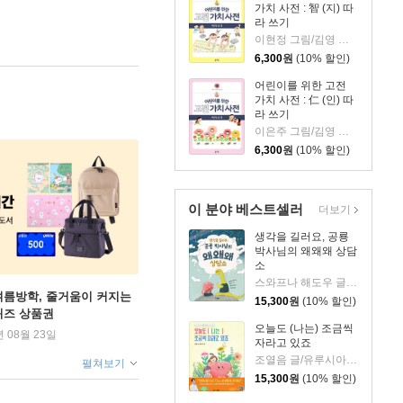
가치 사전 : 智 (지) 따
라 쓰기
이현정 그림/김영 감수
6,300
원
(10% 할인)
어린이를 위한 고전
가치 사전 : 仁 (인) 따
라 쓰기
이은주 그림/김영 감수
6,300
원
(10% 할인)
이 분야 베스트셀러
더보기
생각을 길러요, 공룡
박사님의 왜왜왜 상담
소
스와프나 해도우 글/이팅 리 그림/엠버 오웬 감수/엄혜숙 역
여름방학, 줄거움이 커지는
15,300
원
(10% 할인)
퀴즈 상품권
오늘도 (나는) 조금씩
년 08월 23일
자라고 있죠
조열음 글/유루시아 그림
펼쳐보기
15,300
원
(10% 할인)