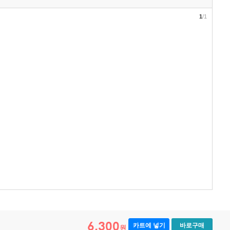
1
/1
6,300
카트에 넣기
바로구매
원