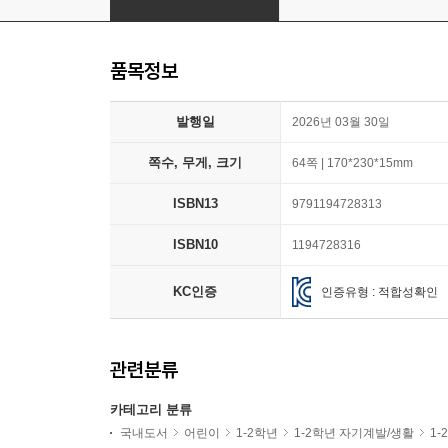
품목정보
발행일
2026년 03월 30일
쪽수, 무게, 크기
64쪽 | 170*230*15mm
ISBN13
9791194728313
ISBN10
1194728316
KC인증
인증유형 : 적합성확인
관련분류
카테고리 분류
국내도서
어린이
1-2학년
1-2학년 자기계발/생활
1