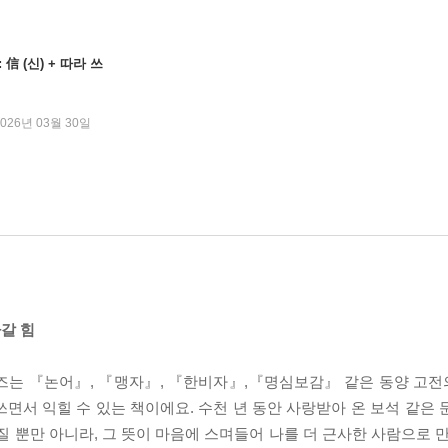
信 (신) + 따라 쓰
2026년 03월 30일
갈 힘
리즈는 『논어』, 『맹자』, 『한비자』,『명심보감』 같은 동양 고
면서 익힐 수 있는 책이에요. 수천 년 동안 사랑받아 온 보석 같은 
질 뿐만 아니라, 그 뜻이 마음에 스며들어 나를 더 근사한 사람으로 