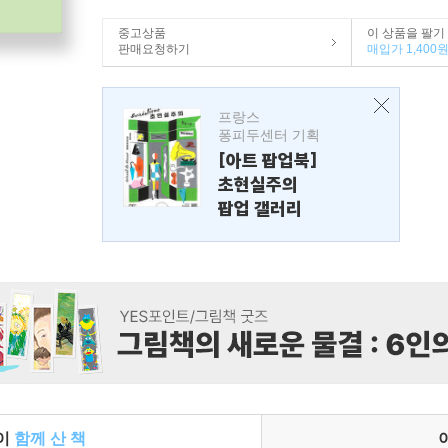
중고상품
이 상품을 팔기
판매요청하기
매입가 1,400
프랑스
퐁피두센터 기획
[아트 팝업북]
초현실주의
팝업 갤러리
들이
함께 산 책