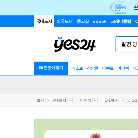
국내도서
외국도서
중고샵
eBook
크레마클럽
C
빠른분야찾기
베스트
신상품
이벤트
바이백
매
웰컴
국내도서
어린이
1-2학년
1-