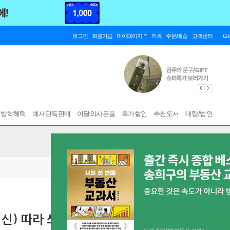
로그인
회원가입
마이페이지
카트
주문/배송
고객센터
Gl
름방학혜택
예사단독판매
이달의사은품
특가할인
추천도서
대량/법인
(신) 따라 쓰기