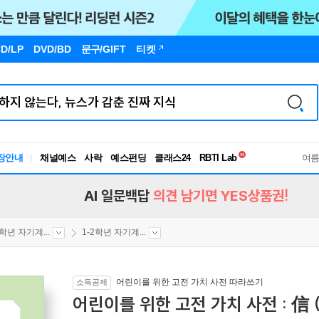
D/LP
DVD/BD
문구
/GIFT
티켓
독서유형검사
장안내
채널예스
사락
예스펀딩
클래스24
RBTI Lab
여
독서유형검사
AI 일문백답
의견 남기면 YES상품권!
2학년 자기계...
1-2학년 자기계...
어린이를 위한 고전 가치 사전 따라쓰기
소득공제
어린이를 위한 고전 가치 사전 : 信 