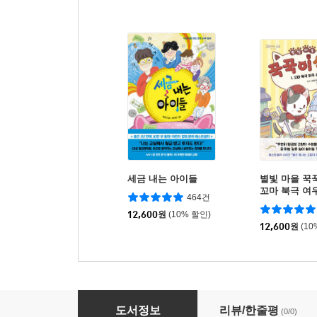
세금 내는 아이들
별빛 마을 꾹꾹
꼬마 북극 여
464건
12,600
원
(10% 할인)
12,600
원
(10
어린이를 위한 고전 가치 사전 : 信 (신) 따라 쓰
도서정보
리뷰/한줄평
(0/0)