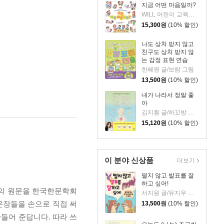
지금 어떤 마음일까?
WILL 어린이 교육연구소 글/스미모토 나나미 그림
15,300
원
(10% 할인)
나도 상처 받지 않고
친구도 상처 받지 않
는 감정 표현 연습
한혜원 글/보람 그림
13,500
원
(10% 할인)
내가 나라서 정말 좋
아
김지훤 글/하꼬방 그림
15,120
원
(10% 할인)
이 분야 신상품
더보기
떨지 않고 발표를 잘
하고 싶어!
전의 원문을 한국한문학회
서지원 글/유지우 그림
문장들을 손으로 직접 써
13,500
원
(10% 할인)
만들어 준답니다. 따라 쓰