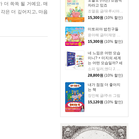
오늘도 (나는) 조금씩
더 쏙쏙 될 거예요. 매
자라고 있죠
조열음 글/유루시아 그림
생각은 더 깊어지고, 마음
15,300
원
(10% 할인)
미토피아 밥친구들
윤아해 글/이재영 그림
15,300
원
(10% 할인)
네 느낌은 어떤 모습
이니? + 미지의 세계
는 어떤 모습일까? 세
트
소피 밀러,앤디 J. 피자 글그림/김세실 역
28,800
원
(10% 할인)
내가 점점 더 좋아지
는 책
장인혜 글/주쓰 그림
15,120
원
(10% 할인)