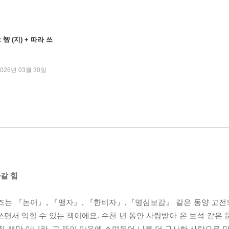
智 (지) + 따라 쓰
2026년 03월 30일
갈 힘
리즈는 『논어』, 『맹자』, 『한비자』,『명심보감』 같은 동양 고
면서 익힐 수 있는 책이에요. 수천 년 동안 사랑받아 온 보석 같은 
질 뿐만 아니라, 그 뜻이 마음에 스며들어 나를 더 근사한 사람으로 