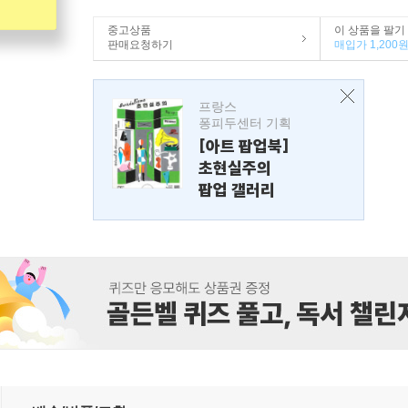
중고상품
이 상품을 팔기
판매요청하기
매입가 1,200
프랑스
퐁피두센터 기획
[아트 팝업북]
초현실주의
팝업 갤러리
기