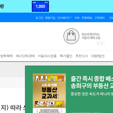
로그인
회원가입
마이페이지
카트
주문/배송
고객센터
Gl
름방학혜택
예사단독판매
이달의사은품
특가할인
추천도서
대량/법인
(지) 따라 쓰기