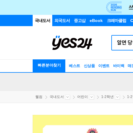
국내도서
외국도서
중고샵
eBook
크레마클럽
C
빠른분야찾기
베스트
신상품
이벤트
바이백
매
웰컴
국내도서
어린이
1-2학년
1-