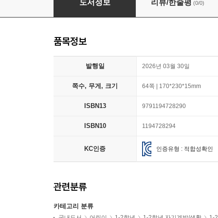
도서정보
리뷰/한줄평
(0/0)
품목정보
발행일
2026년 03월 30일
쪽수, 무게, 크기
64쪽 | 170*230*15mm
ISBN13
9791194728290
ISBN10
1194728294
KC인증
인증유형 : 적합성확인
관련분류
카테고리 분류
국내도서
어린이
1-2학년
1-2학년 자기계발/생활
1