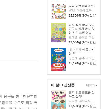
지금 어떤 마음일까?
WILL 어린이 교육연구소 글/스미모토 나나미 그림
15,300
원
(10% 할인)
나도 상처 받지 않고
친구도 상처 받지 않
는 감정 표현 연습
한혜원 글/보람 그림
13,500
원
(10% 할인)
내가 점점 더 좋아지
는 책
장인혜 글/주쓰 그림
15,120
원
(10% 할인)
이 분야 신상품
더보기
떨지 않고 발표를 잘
전의 원문을 한국한문학회
하고 싶어!
서지원 글/유지우 그림
문장들을 손으로 직접 써
13,500
원
(10% 할인)
만들어 준답니다. 따라 쓰