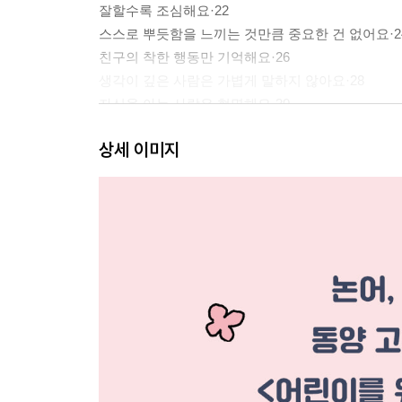
잘할수록 조심해요·22
스스로 뿌듯함을 느끼는 것만큼 중요한 건 없어요·2
친구의 착한 행동만 기억해요·26
생각이 깊은 사람은 가볍게 말하지 않아요·28
자신을 아는 사람은 현명해요·30
큰 그릇을 만들려면 시간이 필요해요·32
상세 이미지
배운다는 것은 모르는 걸 묻는 거예요·34
가르치고 배우면 서로 성장해요·36
목표를 세우면 더 힘을 낼 수 있어요·38
잘하고 싶다면 즐겨 보세요·40
옛것을 배우면 새로운 것을 만들 수 있어요·42
지혜로운 사람은 매일 배우고 익혀요·44
같은 실수는 되풀이하지 않아야 해요·46
작은 일도 소중하게 여겨야 큰사람이 될 수 있어요·4
널리 배우고 신중하게 생각해요·50
아는 것만큼 실천이 중요해요·52
사람은 배워야 도리를 알 수 있어요·54