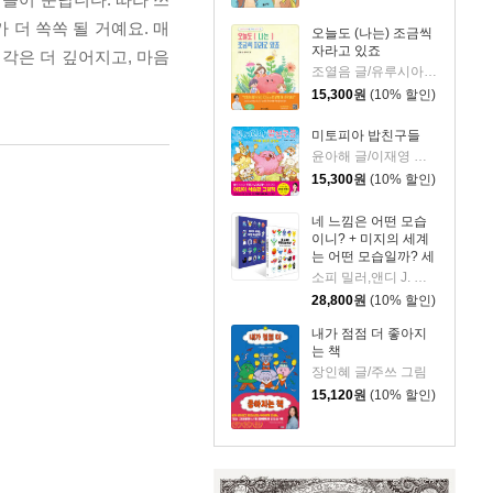
더 쏙쏙 될 거예요. 매
오늘도 (나는) 조금씩
자라고 있죠
생각은 더 깊어지고, 마음
조열음 글/유루시아 그림
15,300
원
(10% 할인)
미토피아 밥친구들
윤아해 글/이재영 그림
15,300
원
(10% 할인)
네 느낌은 어떤 모습
이니? + 미지의 세계
는 어떤 모습일까? 세
트
소피 밀러,앤디 J. 피자 글그림/김세실 역
28,800
원
(10% 할인)
내가 점점 더 좋아지
는 책
장인혜 글/주쓰 그림
15,120
원
(10% 할인)