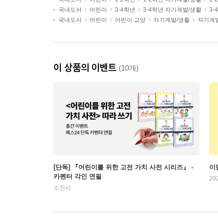
국내도서
어린이
3-4학년
3-4학년 자기계발/생활
3
국내도서
어린이
어린이 교양
자기계발/생활
자기계
이 상품의 이벤트
(10개)
[단독] 『어린이를 위한 고전 가치 사전 시리즈』 -
이
카펜터 각인 연필
20
소진시