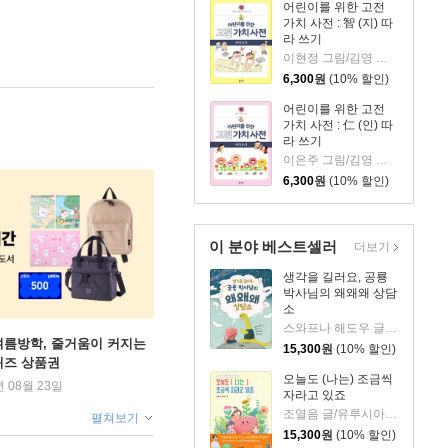
어린이를 위한 고전
가치 사전 : 智 (지) 따
라 쓰기
이현정 그림/김영 감수
6,300
원
(10% 할인)
어린이를 위한 고전
가치 사전 : 仁 (인) 따
라 쓰기
이은주 그림/김영 감수
6,300
원
(10% 할인)
이 분야 베스트셀러
더보기
생각을 길러요, 공룡
박사님의 왜왜왜 상담
소
스와프나 해도우 글/이팅 리 그림/엠버 오웬 감수/엄혜숙 역
여름방학, 줄거움이 커지는
15,300
원
(10% 할인)
퀴즈 상품권
오늘도 (나는) 조금씩
년 08월 23일
자라고 있죠
조열음 글/유루시아 그림
펼쳐보기
15,300
원
(10% 할인)