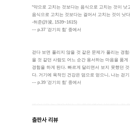
“약으로 고치는 것보다는 음식으로 고치는 것이 낫고
음식으로 고치는 것보다는 걸어서 고치는 것이 낫다.
-허준(許浚, 1539~1615)
--- p.37 '걷기의 힘' 중에서
걷다 보면 풀리지 않을 것 같은 문제가 풀리는 경험
을 것 같던 사람도 어느 순간 용서하는 마음을 품게
경험을 하게 된다. 빠르게 달리면서 보지 못했던 것
다. 거기에 육적인 건강은 덤으로 얻으니, 나는 
--- p.39 '걷기의 힘' 중에서
예수님은 늘 걸으셨다. 길 위의 예수님이셨다. 길 
을 묵묵히 감당하신 분이 바로 우리 예수님이시다. 
출판사 리뷰
길이었다. 환호의 탄성보다는 슬픔과 고통의 절규가 
님 나라를 위해 끝까지 걸으신 것이다.