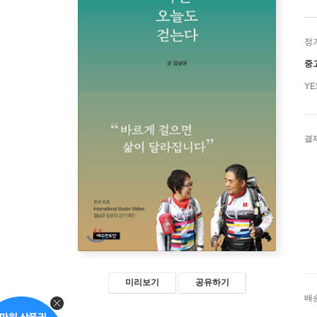
정
중
Y
결
미리보기
공유하기
배