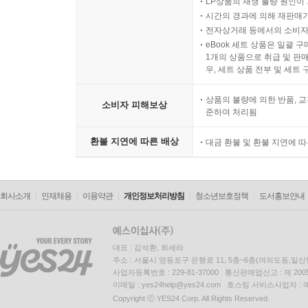
LP상품의 재생 불량 원인이 기
시간의 경과에 의해 재판매가
전자상거래 등에서의 소비자
eBook 세트 상품은 일괄 
1개의 상품으로 취급 및 판매
우, 세트 상품 전부 및 세트
상품의 불량에 의한 반품, 교
소비자 피해보상
준하여 처리됨
환불 지연에 따른 배상
대금 환불 및 환불 지연에 
회사소개
인재채용
이용약관
개인정보처리방침
청소년보호정책
도서홍보안내
대표 : 김석환, 최세라
주소 : 서울시 영등포구 은행로 11, 5층~6층(여의도동,일신
사업자등록번호 : 229-81-37000 통신판매업신고 : 제 200
이메일 : yes24help@yes24.com 호스팅 서비스사업자 :
Copyright ⓒ YES24 Corp. All Rights Reserved.