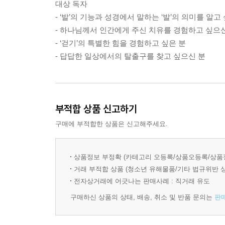
대상 독자
--- p.40 '예수님은 늘 걸으셨다' 중에서
- ‘발’의 기능과 성경에서 말하는 ‘발’의 의미를 알고
- 하나님께서 인간에게 주신 치유를 경험하고 싶으
- ‘걷기’의 특별한 힘을 경험하고 싶은 분
‘왜 다른 지체(肢體)가 아닌 발이었을까?’ 생각해보
- 답답한 일상에서의 탈출구를 찾고 싶으신 분
평생 엄청난 무게를 고스란히 짊어지고 받들어주는 것
배까지도 견디니 그 묵묵한 감당이 얼마나 고귀한가
를 감춘 채 궂은 일, 험한 일에는 가장 먼저 앞장서
--- p.76 '왜 발을 씻겨주셨나' 중에서
부적합 상품 신고하기
구매에 부적합한 상품은 신고해주세요.
우리 몸은 스스로 회복할 능력을 갖추고 있다. 그
우리 인간에게 주신 특별한 능력이다. 그러나 이것은
상품정보 부정확 (카테고리 오등록/상품오등록/상품
르게, 걷고 또 걸을 때 맛볼 수 있는 은혜이다. 특
거래 부적합 상품 (청소년 유해물품/기타 법규위반 
--- p.89 우리 몸에는 스스로 회복할 능력이 있다' 
전자상거래에 어긋나는 판매사례 : 직거래 유도
구매하신 상품의 상태, 배송, 취소 및 반품 문의는
판
바르게 걷기란 단순히 걷는 방법에 대한 객관적 정보
게 걸어감으로 신앙, 일, 건강, 관계 등 모든 것이