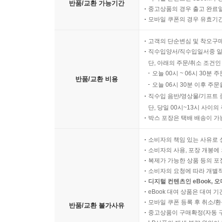
나와 하나님 사이에 놓인 그 길을 내가 걸어가지 않
반품/교환 가능기간
중고상품의 경우 출고 완료일
전혀 상관없는 분으로 이해하게 된다. 얼마나 안타까
모바일 쿠폰의 경우 유효기간(
길로 속히 들어오기만을 기다리고 계신다. 우리는 그
고객의 단순변심 및 착오구
--- p.191 '걸으면 보이고, 보이면 감사한다' 중에서
직수입양서/직수입일서중 일
단, 아래의 주문/취소 조건인
오늘 00시 ~ 06시 30분 
반품/교환 비용
오늘 06시 30분 이후 주문
직수입 음반/영상물/기프트 
단, 당일 00시~13시 사이
박스 포장은 택배 배송이 가
소비자의 책임 있는 사유로 
소비자의 사용, 포장 개봉에 
복제가 가능한 상품 등의 포장을 
소비자의 요청에 따라 개별
디지털 컨텐츠인 eBook, 
eBook 대여 상품은 대여 기
모바일 쿠폰 등록 후 취소/환
반품/교환 불가사유
중고상품이 구매확정(자동 