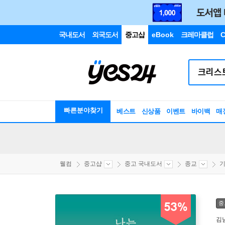
국내도서
외국도서
중고샵
eBook
크레마클럽
C
빠른분야찾기
베스트
신상품
이벤트
바이백
매
웰컴
중고샵
중고 국내도서
종교
기
중
53%
김