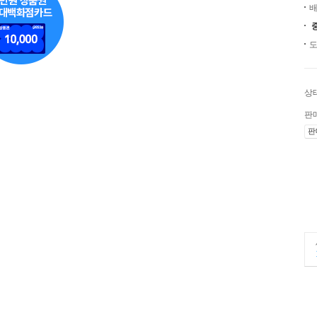
배
도
상
판
판