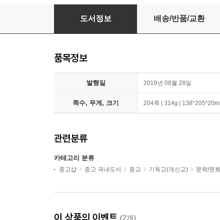
나는 오늘도 걷는다
도서정보
배송/반품/교환
품목정보
발행일
2019년 08월 28일
쪽수, 무게, 크기
204쪽 | 314g | 138*205*20
관련분류
카테고리 분류
중고샵
중고 국내도서
종교
기독교(개신교)
문학/문
이 상품의 이벤트
(2개)