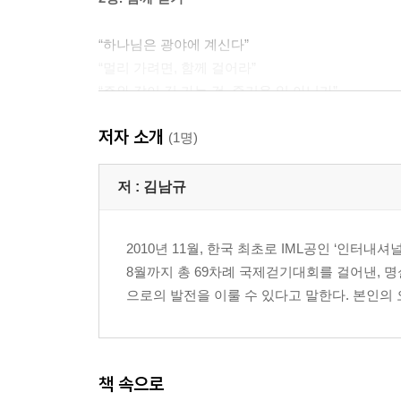
“하나님은 광야에 계신다”
“멀리 가려면, 함께 걸어라”
“주와 같이 길 가는 것, 즐거운 일 아닌가”
저자 소개
3장. 끝까지 걷기
(1명)
“오직 한 길을 계속 걸어라”
“목적지가 어디입니까?”
저 :
김남규
“나는 오늘도 걷는다”
2010년 11월, 한국 최초로 IML공인 ‘인터내셔널 마
마치며
8월까지 총 69차례 국제걷기대회를 걸어낸, 명실
으로의 발전을 이룰 수 있다고 말한다. 본인의 
책 속으로