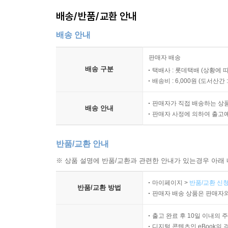
--- p.97 '영(靈)적인 면역력을 키워라' 중에서
배송/반품/교환 안내
그렇게 어려움을 겪으면서 우리는 더욱더 하나님을 
배송 안내
은 것을 잃었지만, 그것들은 하나하나 다시 일으키면
판매자 배송
없으면 물질의 축복이 오히려 독이 될 수 있다는 것
배송 구분
택배사 : 롯데택배 (상황에 
--- p.129 '용서의 축복, 망각의 은혜' 중에서
배송비 : 6,000원 (
도서산간 : 
누군가와 동행함이 이토록 중요하다. 물론 그리스
판매자가 직접 배송하는 상
배송 안내
동행이 되면, 이웃과의 동행은 자연스럽게 이뤄지는
판매자 사정에 의하여 출고
함께 하는 삶 속에서 사랑과 배려를 실천하고, 이를
--- p.139 '인생도, 걷기도 동반자가 필요하다' 중에
반품/교환 안내
※ 상품 설명에 반품/교환과 관련한 안내가 있는경우 아래 
삶에서나 걷기에서나 우리 스스로가 정한 목표는 달
더욱 풍성하게 하는 가치가 되고 원동력이 된다. 그
마이페이지 >
반품/교환 신청
반품/교환 방법
해 하루하루를 걷는 사람이다. 그 시간과 움직임이 
판매자 배송 상품은 판매자와
--- p.185 '목표를 세우고 걸어라' 중에서
출고 완료 후 10일 이내의 
디지털 콘텐츠인 eBook의 