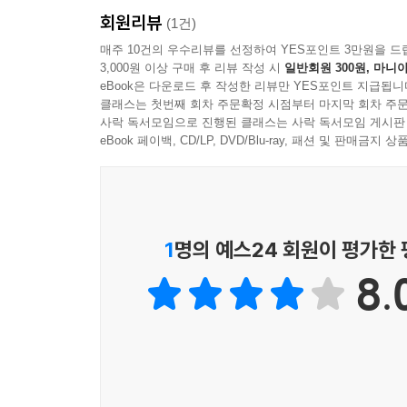
회원리뷰
(1건)
[3] QR로 확인하는 최신정보
매주 10건의 우수리뷰를 선정하여 YES포인트 3만원을 드
3,000원 이상 구매 후 리뷰 작성 시
일반회원 300원, 마니아
eBook은 다운로드 후 작성한 리뷰만 YES포인트 지급됩니
매일매일 변하는 세상, 여행도 예외는 아니죠.
클래스는 첫번째 회차 주문확정 시점부터 마지막 회차 주문
유명 맛집이 갑자기 문을 닫거나 음식값이 인상되기
사락 독서모임으로 진행된 클래스는 사락 독서모임 게시판
박물관 등 명소가 휴관일 수도 있고 입장료가 오를 
eBook 페이백, CD/LP, DVD/Blu-ray, 패션 및 판매금
〈클로즈업 홍콩·마카오〉는 변경된 현지 상황을 바
수시로 업그레이드된 정보가 올라오기 때문에 정확한
[4] 순위 정보가 한눈에 보이는 핵심정보
1
명의 예스24 회원이 평가한
8.
어디를 갈까, 뭘 먹을까 고민하지 마세요.
휴대용 맵북으로 그 지역 전체 위치를 파악한 다음,
지역별 명소·맛집·쇼핑 순위 정보가 한눈에 보입니다
명소·맛집에는 별점과 구글맵 평점이 함께 표시돼 있
[5] 가볍고 편한 맵북&스마트폰 여행