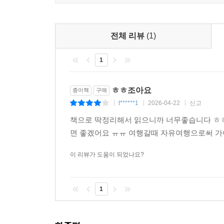
이제 홍콩 마카오 여행은 가벼운 맵북 Map Book
우선, 오늘 갈 곳의 상세한 책 정보는 내 폰에 사진
전체 리뷰
(1)
호텔을 나설 때는 무거운 책은 놔두고 가벼운 맵북
1
맵북의 QR 코드를 찍으면 필요한 여행 정보가 줄줄
ㅎㅎ조아요
종이책
구매
t******1
2026-04-22
신고
|
|
|
책으로 딱정리해서 읽으니까 너무좋습니다 ㅎㅎ
면 좋겠어요 ㅠㅠ 여행갈때 자유여행으로써 가
이 리뷰가 도움이 되었나요?
1