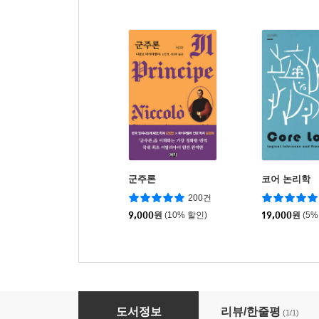
군주론
코어 논리학
200건
9,000
원
(10% 할인)
19,000
원
(5%
클로즈업 홍콩 마카오
도서정보
리뷰/한줄평
(1/1)