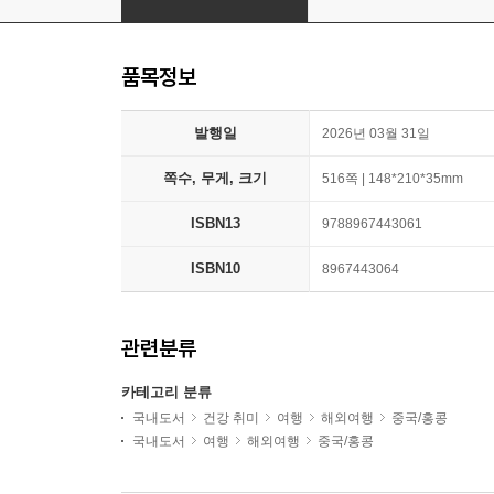
품목정보
발행일
2026년 03월 31일
쪽수, 무게, 크기
516쪽 | 148*210*35mm
ISBN13
9788967443061
ISBN10
8967443064
관련분류
카테고리 분류
국내도서
건강 취미
여행
해외여행
중국/홍콩
국내도서
여행
해외여행
중국/홍콩