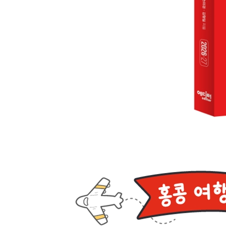
↳교통비 절약 마법사, 옥토퍼스 카드
홍콩 국제공항에서 시내로
홍콩 시내 교통
시내에서 홍콩 국제공항으로
홍콩 지역 정보
센트럴 Central
소호·란콰이퐁 Soho·Lan Kwai Fong
썽완 Sheung Wan
빅토리아 피크 Victoria Peak
완짜이 Wan Chai
코즈웨이 베이 Causeway Bay
↳수상 생활자의 고향, 애버딘
↳즐거움이 가득, 오션 파크
리펄스 베이 Repulse Bay
스탠리 Stanley
↳홍콩 제일의 해변, 섹오