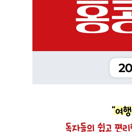
03 영화 속 명소 Best 13
04 영국 콜로니얼 문화유산 12
05 꿈과 환상의 홍콩 디즈니랜드
06 마천루의 숲 2층 버스 투어
07 홍콩섬 명물 2층 트램 투어
08 마카오 유네스코 세계문화유산 15
09 마카오 영화 속 명소 베스트 11
10 마카오 리조트 베스트 10
11 일확천금! 마카오 카지노
Must Eat
01 홍콩 요리, 딤섬
02 영국 귀족 음식 애프터눈 티
03 전통의 맛과 멋 죽면면가
04 홍콩·마카오 4대 에그타르트
05 취향 저격 홍콩 베스트 커피·티
06 초강추 홍콩 쿠키 베스트 11