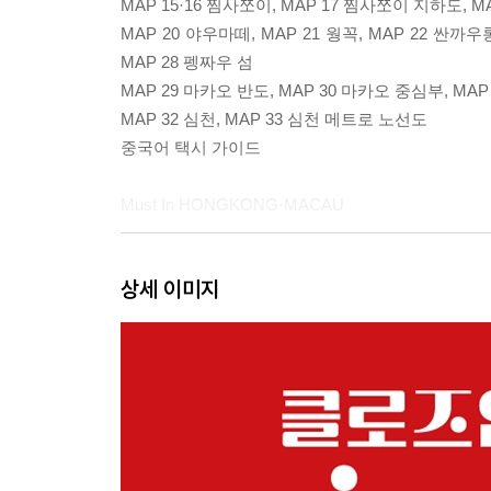
MAP 15·16 찜사쪼이, MAP 17 찜사쪼이 지하도, MA
MAP 20 야우마떼, MAP 21 웡꼭, MAP 22 싼까우롱
MAP 28 펭짜우 섬
MAP 29 마카오 반도, MAP 30 마카오 중심부, MA
MAP 32 심천, MAP 33 심천 메트로 노선도
중국어 택시 가이드
Must In HONGKONG·MACAU
Must Know
상세 이미지
01 홍콩·마카오 2026 Hot & New
02 여행 필수템
03 홍콩·마카오 일정짜기 꿀팁
04 모델 코스 1~5
Must Go
01 소호 벽화거리 인생사진 찍기
02 홍콩 전망 & 야경 베스트 9