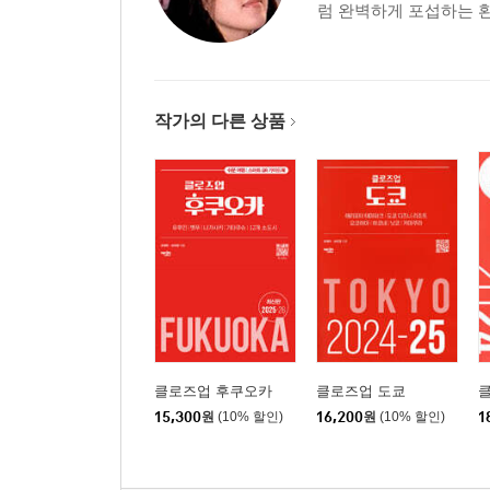
럼 완벽하게 포섭하는 환
작가의 다른 상품
클로즈업 후쿠오카
클로즈업 도쿄
클
15,300
원
(10% 할인)
16,200
원
(10% 할인)
1