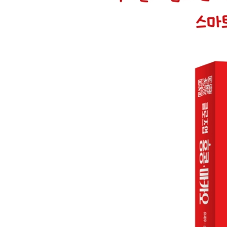
07 동서양의 만남 마카오 미식 기행
08 찐로컬의 맛 편의점·길거리 음식
Must Buy
01 놓치면 후회, 홍콩 3대 쇼핑몰
02 명품·패션 아이템 쇼핑 노하우
03 홍콩 넘버원 쇼핑 아이템 화장품
04 짝퉁 천국 야시장·재래시장
05 생생 로컬 라이프 슈퍼마켓 쇼핑
06 추억 만들기 기념품 쇼핑
香港 홍콩 HONG KONG
홍콩 퀵 가이드
홍콩 Basic Info
한국에서 홍콩으로
홍콩 입국 요령
홍콩 국제공항