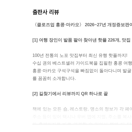
출판사 리뷰
〈클로즈업 홍콩·마카오〉 2026~27년 개정증보판
[1] 여행 장인이 발품 팔아 찾아낸 핫플 226개, 맛집 
100년 전통의 노포 맛집부터 최신 유행 핫플까지!
수십 권의 베스트셀러 가이드북을 집필한 홍콩 여행의
홍콩·마카오 구석구석을 빠짐없이 돌아다니며 발굴한 핫
를 꼼꼼히 소개합니다.
[2] 길찾기에서 리뷰까지 QR 하나로 끝
책에 있는 모든 숍, 레스토랑, 명소의 정보가 각 
주소 등이 있어 택시나 우버 앱에 지명, 주소를 복
또 홈페이지로 바로 연결할 수 있어서 책에 다 담
영업시간, 특별 이벤트 등 수많은 정보와 리뷰도 볼 