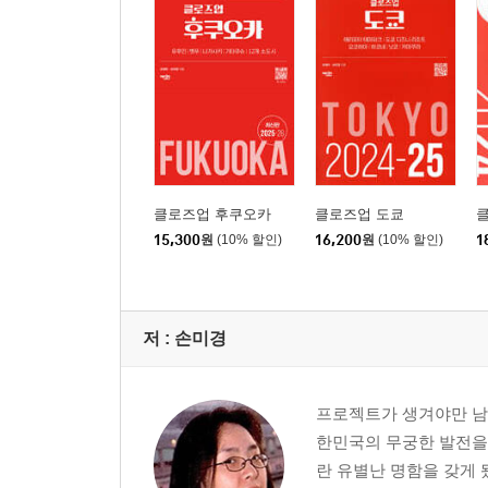
클로즈업 후쿠오카
클로즈업 도쿄
클
15,300
원
(10% 할인)
16,200
원
(10% 할인)
1
저 :
손미경
프로젝트가 생겨야만 남편
한민국의 무궁한 발전을
란 유별난 명함을 갖게 됐