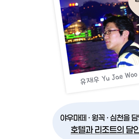
마카오에서 홍콩·한국으로
마카오 지역 정보
마카오 반도 Macau
타이파·꼴로안 섬 Taipa·Coloane Island
당일치기 중국 여행, 심천
BEST HOTEL & GUEST HOUSE
숙소 선택 요령
여행의 달인이 알려주는 완벽한 호텔 이용법
홍콩의 호텔
경제적인 economy hotel
마카오의 호텔
TRAVEL Q&A
여권 어떻게 만드나요?
여행 정보 어디서 구하죠?
여행, 언제 가는 게 좋을까요?