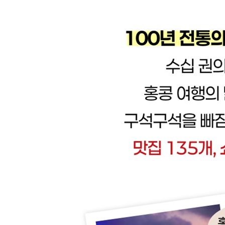
찜사쪼이 Tsim Sha Tsui
↳까우롱의 쇼핑 타운, 홍함
야우마떼·웡꼭 Yau Ma Tei·Mong Kok
싼까우롱 New Kowloon
↳까우롱 반도의 뉴타운, 샤틴
란타우 섬 Lantau Island
↳한적한 해변의 람마 섬
↳해변 휴양지 청짜우 섬
↳주말 나들이의 명소 싸이꽁
澳門 마카오 MACAU
마카오 퀵 가이드
마카오 Basic Info
한국에서 마카오로
홍콩에서 마카오로
페리 이용시 마카오 입국 요령
마카오 시내 교통