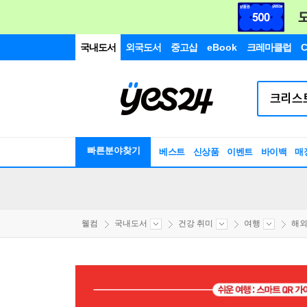
국내도서
외국도서
중고샵
eBook
크레마클럽
C
빠른분야찾기
베스트
신상품
이벤트
바이백
매
웰컴
국내도서
건강 취미
여행
해