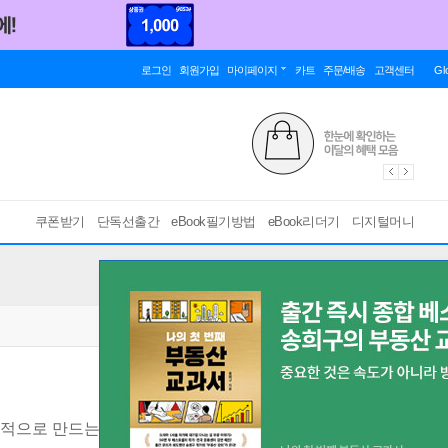
로그인
회원가입
마이페이지
카트
주문/배송
고객센터
Gl
쿠폰받기
단독선출간
eBook필기방법
eBook리더기
디지털머니
의적으로 만드는
[ 스마트한 PDF 필기 기능을 사용해 보세요! ]