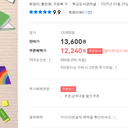
최정아
,
황진희
,
구은복
저
학교도서관저널
2025년 03월 25
9.9
회원리뷰(
28
건)
정가
13,600원
13,600
원
판매가
12,240
원
쿠폰혜택가
(종이책 정가 대비
쿠폰받기
YES포인트
680원 (5% 적립)
5만원이상 구매 시 2천원 추가적립
추가혜택쿠폰
쿠폰받기
주문금액대별 할인쿠폰
결제혜택
카드/간편결제 혜택을 확인하세요