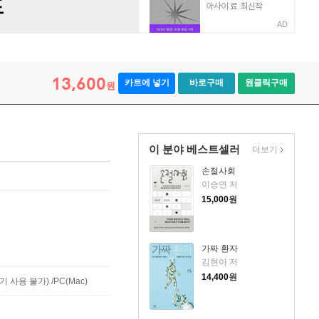
AD
13,600
카트에 넣기
바로구매
원클릭구매
원
이 분야 베스트셀러
더보기
손절사회
이승연 저
15,000
원
가짜 환자
김현아 저
14,400
원
사용 불가) /PC(Mac)