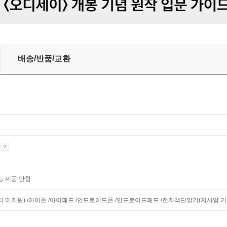
배송/반품/교환
기
능 제공 안함
니터 미지원) /아이폰 /아이패드 /안드로이드폰 /안드로이드패드 /전자책단말기(저사양 기기 