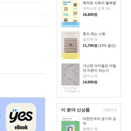
쾌적한 사회의 불쾌함
구마시로 도루 저/이정미 역
16,800
원
혼자 죽는 사회
송인주 저
11,700
원
(10% 할인)
가난한 아이들은 어떻
게 어른이 되는가
강지나 저
14,000
원
이 분야 신상품
더보기
대한민국의 금기와 성
역
현택수 저