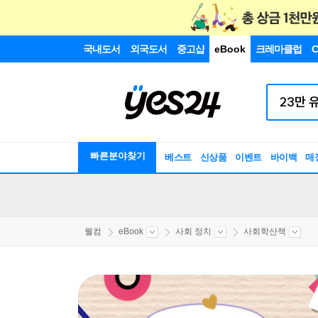
국내도서
외국도서
중고샵
eBook
크레마클럽
C
빠른분야찾기
베스트
신상품
이벤트
바이백
매
웰컴
eBook
사회 정치
사회학산책