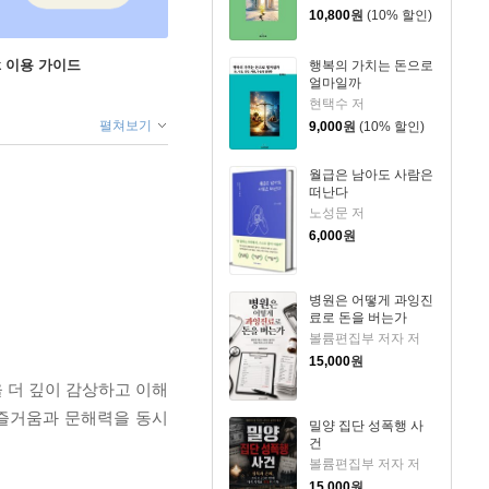
10,800
원
(10% 할인)
ok 이용 가이드
행복의 가치는 돈으로
얼마일까
현택수 저
펼쳐보기
9,000
원
(10% 할인)
월급은 남아도 사람은
떠난다
노성문 저
6,000
원
병원은 어떻게 과잉진
료로 돈을 버는가
볼륨편집부 저자 저
15,000
원
 더 깊이 감상하고 이해
 즐거움과 문해력을 동시
밀양 집단 성폭행 사
건
볼륨편집부 저자 저
15,000
원