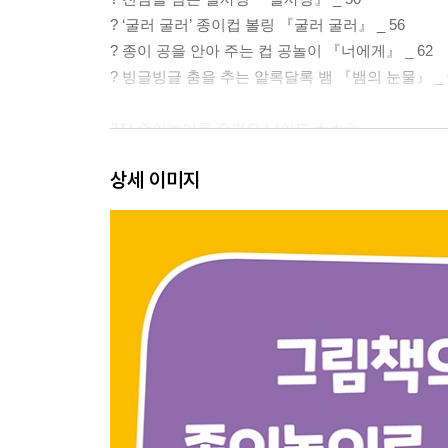
? ‘굴러 굴러’ 종이컵 볼링 『굴러 굴러』 _ 56
? 종이 공을 안아 주는 컵 공놀이 『너에게』 _ 62
? 빙글빙글 춤을 추는 알록달록 뱀 『뱀의 눈물』 _ 
2장 종이놀이를 즐겨요 난이도 ★★☆
? 종이가방으로 만든 나만의 조끼 『그건 내 조끼야』 
상세 이미지
? 점프하는 두꺼비 『사소한 소원만 들어주는 두꺼비』
? 자유롭게 꾸미는 사자 머리 모양 『미용실에 간 사자
? 때를 미는 종이접시 『우리 할머니는 못 말려』 _ 
? 다양한 모양의 책갈피 『그래, 책이야!』 _ 104
? 마음을 담은 손바닥 꽃 『아빠 셋 꽃다발 셋』 _ 1
? 기분을 말해 주는 종이컵 감정 인형 『기분이 나빠!』
? 소원을 보여 주는 우산 『신기한 우산 가게』 _ 12
? 협동심을 기르는 콧물끼리 종이컵 놀이 『콧물끼리』
? 사막에서 만난 알록달록 아이스크림 『아이스크림』
3장 종이놀이가 자신 있어요! 난이도 ★★★