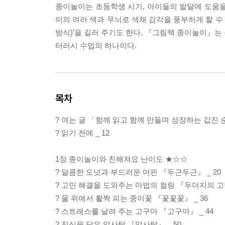
종이놀이는 초등학생 시기, 아이들의 발달에 도움을
이의 여러 색과 무늬로 색채 감각을 풍부하게 할 수
방식)’을 길러 주기도 한다. 『그림책 종이놀이』는
터러시 수업의 하나이다.
목차
? 여는 글 「함께 읽고 함께 만들며 성장하는 값진 순간
? 읽기 전에 _ 12
1장 종이놀이와 친해져요 난이도 ★☆☆
? 달콤한 도넛과 부드러운 머핀 『두근두근』 _ 20
? 고민 해결을 도와주는 마법의 컬링 『두더지의 고민
? 물 위에서 활짝 피는 종이꽃 『꽃꽃꽃』 _ 36
? 스트레스를 날려 주는 고구마 『고구마』 _ 44
? 진심을 담은 알사탕 『알사탕』 _ 50