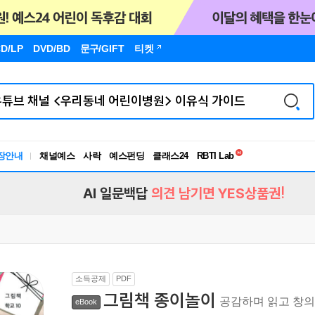
D/LP
DVD/BD
문구
/GIFT
티켓
장안내
채널예스
사락
예스펀딩
클래스24
독서유형검사
RBTI Lab
독서유형검사
AI 일문백답
의견 남기면 YES상품권!
소득공제
PDF
그림책 종이놀이
공감하며 읽고 창
eBook