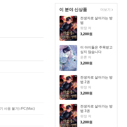
이 분야 신상품
더보기
전생자로 살아가는 방
법
팟장 저
3,200
원
이 아이돌은 주목받고
싶지 않습니다
운론 저
3,200
원
전생자로 살아가는 방
법 2권
팟장 저
3,200
원
전생자로 살아가는 방
사용 불가) /PC(Mac)
법 3권
팟장 저
3,200
원