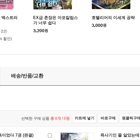
속 엑스트라
EX급 촌장은 아포칼립스
호텔리어의 이세계 공략
가 너무 쉽다
3,000
원
3,200
원
2건
0% 할인)
배송/반품/교환
카트에 넣기
바로구매
원클릭구
선택한 구매 상품
총
0
개 /
0
원
이었다 7권 (완결)
즉사기인 줄 알았는데