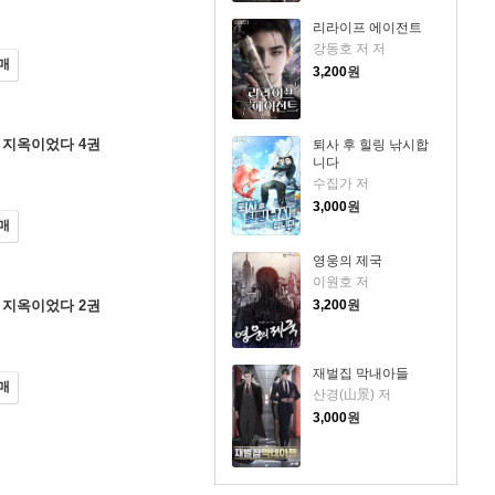
리라이프 에이전트
강동호 저 저
매
3,200
원
 지옥이었다 4권
퇴사 후 힐링 낚시합
니다
수집가 저
3,000
원
매
영웅의 제국
이원호 저
3,200
원
 지옥이었다 2권
재벌집 막내아들
매
산경(山景) 저
3,000
원