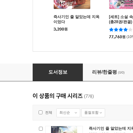
즉사기인 줄 알았는데 지옥
[세트] 소설 
이었다
(총28권/완결)
3,200
원
77,760
원
(1
즉사기인 줄 알았는데 지옥이었다 3권
도서정보
리뷰/한줄평
(0/0)
이 상품의 구매 시리즈
(7개)
최신순
품절포함
전체
즉사기인 줄 알았는데 지옥