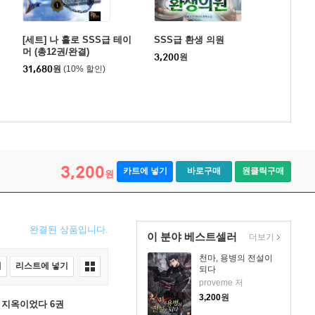
[세트] 나 홀로 SSS급 테이
SSS급 환생 의원
머 (총12권/완결)
3,200
원
31,680
원
(10% 할인)
3,200
카트에 넣기
바로구매
원클릭구매
원
완결된 상품입니다.
이 분야 베스트셀러
더보기
천마, 용병의 전설이
매
리스트에 넣기
되다
proveme 저
3,200
원
 지옥이었다 6권