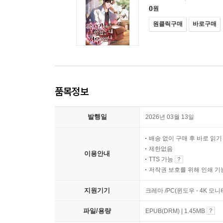
0
원
원클릭구매
바로구매
품목정보
발행일
2026년 03월 13일
배송 없이 구매 후 바로 읽
제한없음
이용안내
TTS 가능
저작권 보호를 위해 인쇄 기
지원기기
크레마 /PC(윈도우 - 4K 모
파일/용량
EPUB(DRM) | 1.45MB