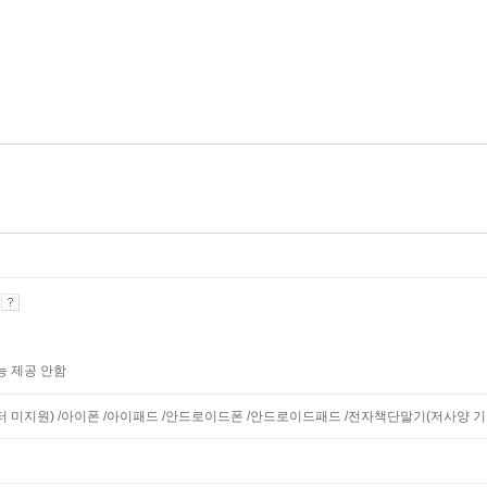
기
능 제공 안함
니터 미지원) /아이폰 /아이패드 /안드로이드폰 /안드로이드패드 /전자책단말기(저사양 기기 