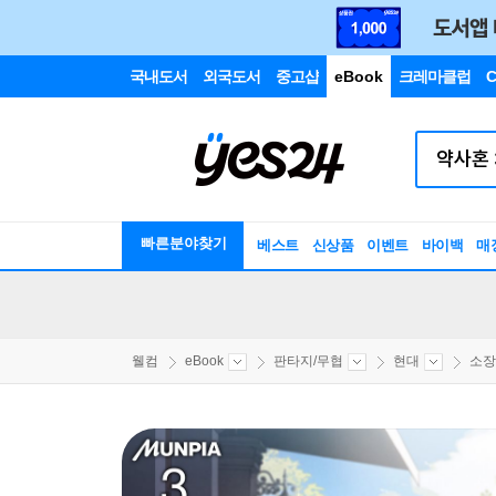
국내도서
외국도서
중고샵
eBook
크레마클럽
C
빠른분야찾기
베스트
신상품
이벤트
바이백
매
웰컴
eBook
판타지/무협
현대
소장