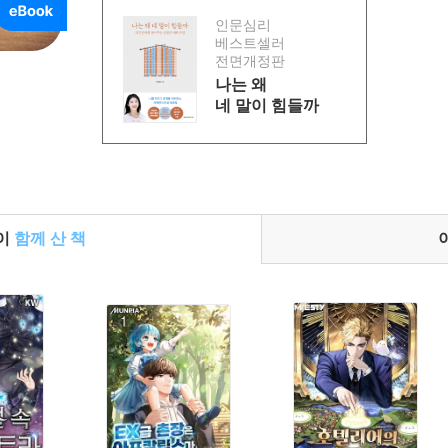
인문심리
베스트셀러
전면개정판
나는 왜
네 말이 힘들까
들이
함께 산 책