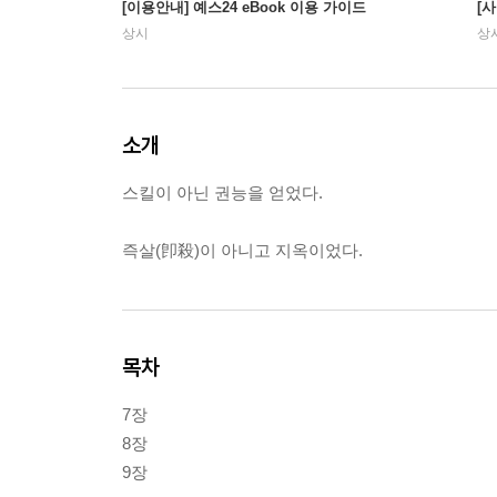
[이용안내] 예스24 eBook 이용 가이드
[
상시
상
소개
스킬이 아닌 권능을 얻었다.
즉살(卽殺)이 아니고 지옥이었다.
목차
7장
8장
9장