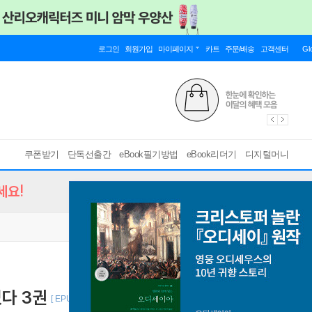
로그인
회원가입
마이페이지
카트
주문/배송
고객센터
Gl
쿠폰받기
단독선출간
eBook필기방법
eBook리더기
디지털머니
세요!
다 3권
[ EPUB ]