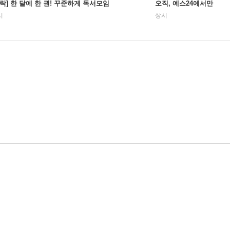
사락] 한 달에 한 권! 꾸준하게 독서모임
오직, 예스24에서만
시
상시