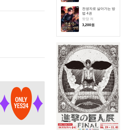
전생자로 살아가는 방
법 4권
팟장 저
3,200
원