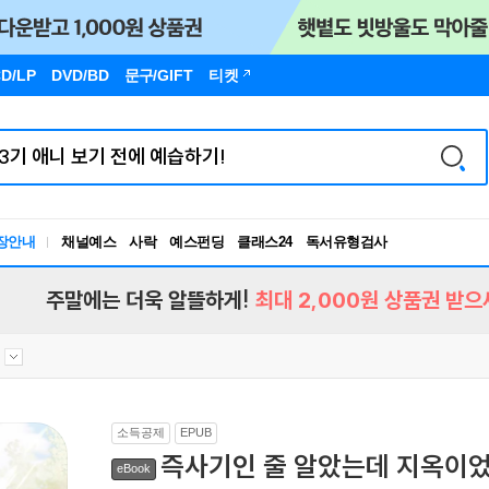
D/LP
DVD/BD
문구
/GIFT
티켓
장안내
채널예스
사락
예스펀딩
클래스24
독서유형검사
RBTI Lab
독서유형검사
주말에는 더욱 알뜰하게!
최대 2,000원 상품권 받으
소득공제
EPUB
즉사기인 줄 알았는데 지옥이었
eBook