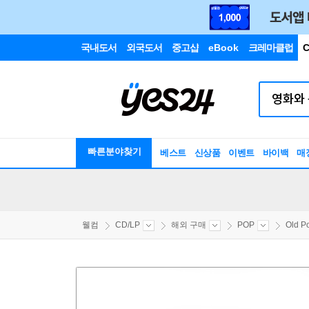
국내도서
외국도서
중고샵
eBook
크레마클럽
C
빠른분야찾기
베스트
신상품
이벤트
바이백
매
웰컴
CD/LP
해외 구매
POP
Old P