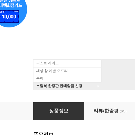
퍼스트 라이드
세상 참 예쁜 오드리
룩백
스틸북 한정판 판매알림 신청
Barry Manilow - What A Time (Jewel Case Pa
상품정보
리뷰/한줄평
(0/0)
품목정보