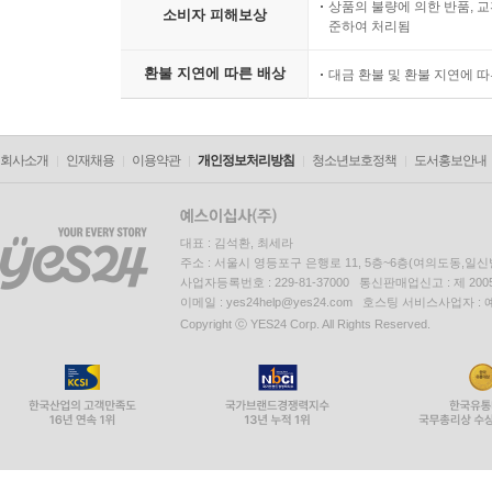
상품의 불량에 의한 반품, 교
소비자 피해보상
준하여 처리됨
환불 지연에 따른 배상
대금 환불 및 환불 지연에 
회사소개
인재채용
이용약관
개인정보처리방침
청소년보호정책
도서홍보안내
대표 : 김석환, 최세라
주소 : 서울시 영등포구 은행로 11, 5층~6층(여의도동,일신
사업자등록번호 : 229-81-37000 통신판매업신고 : 제 200
이메일 : yes24help@yes24.com 호스팅 서비스사업자 :
Copyright ⓒ YES24 Corp. All Rights Reserved.