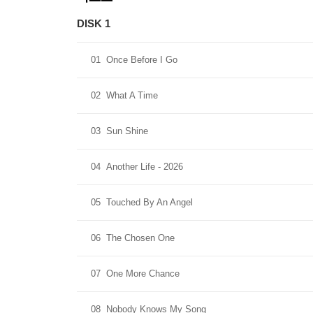
DISK 1
01
Once Before I Go
02
What A Time
03
Sun Shine
04
Another Life - 2026
05
Touched By An Angel
06
The Chosen One
07
One More Chance
08
Nobody Knows My Song