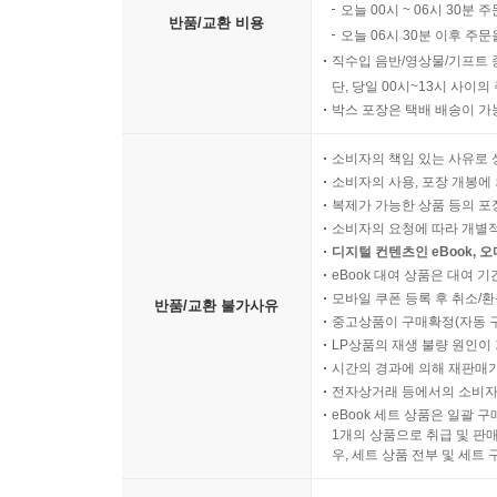
오늘 00시 ~ 06시 30분 
반품/교환 비용
오늘 06시 30분 이후 주문
직수입 음반/영상물/기프트 
단, 당일 00시~13시 사이
박스 포장은 택배 배송이 가
소비자의 책임 있는 사유로 
소비자의 사용, 포장 개봉에 
복제가 가능한 상품 등의 포장을 
소비자의 요청에 따라 개별
디지털 컨텐츠인 eBook, 
eBook 대여 상품은 대여 기
모바일 쿠폰 등록 후 취소/환
반품/교환 불가사유
중고상품이 구매확정(자동 
LP상품의 재생 불량 원인이 기
시간의 경과에 의해 재판매가
전자상거래 등에서의 소비자
eBook 세트 상품은 일괄 
1개의 상품으로 취급 및 판매
우, 세트 상품 전부 및 세트