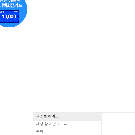
퍼스트 라이드
세상 참 예쁜 오드리
룩백