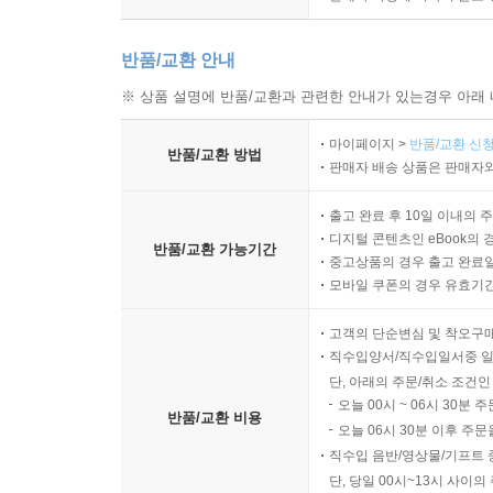
반품/교환 안내
※ 상품 설명에 반품/교환과 관련한 안내가 있는경우 아래 
마이페이지 >
반품/교환 신청
반품/교환 방법
판매자 배송 상품은 판매자와
출고 완료 후 10일 이내의 
디지털 콘텐츠인 eBook의 
반품/교환 가능기간
중고상품의 경우 출고 완료일
모바일 쿠폰의 경우 유효기간(
고객의 단순변심 및 착오구
직수입양서/직수입일서중 일
단, 아래의 주문/취소 조건인
오늘 00시 ~ 06시 30분 
반품/교환 비용
오늘 06시 30분 이후 주문
직수입 음반/영상물/기프트 
단, 당일 00시~13시 사이