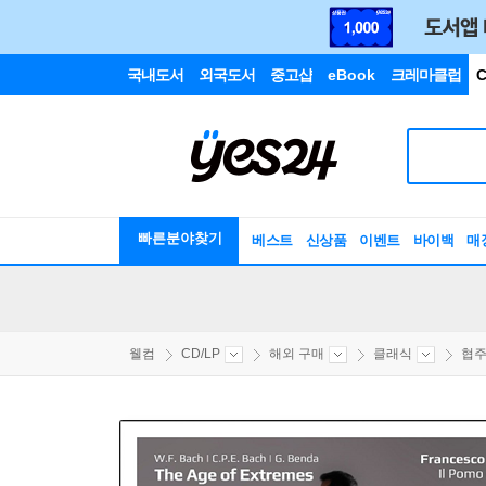
국내도서
외국도서
중고샵
eBook
크레마클럽
C
빠른분야찾기
베스트
신상품
이벤트
바이백
매
웰컴
CD/LP
해외 구매
클래식
협