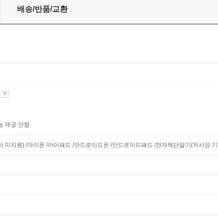
60제
배송/반품/교환
기
능 제공 안함
니터 미지원) /아이폰 /아이패드 /안드로이드폰 /안드로이드패드 /전자책단말기(저사양 기기 