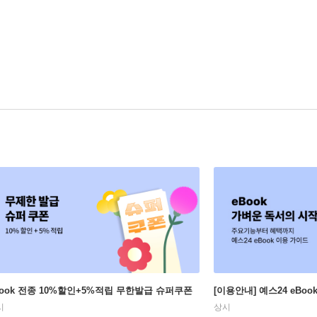
Book 전종 10%할인+5%적립 무한발급 슈퍼쿠폰
[이용안내] 예스24 eBo
시
상시