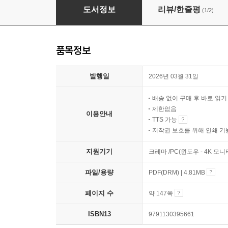
2026 김건호 행정법총론 지방직 9급 모의고사 1
도서정보
리뷰/한줄평
(1/2)
품목정보
발행일
2026년 03월 31일
배송 없이 구매 후 바로 읽
제한없음
이용안내
TTS 가능
저작권 보호를 위해 인쇄 기
지원기기
크레마 /PC(윈도우 - 4K 모
파일/용량
PDF(DRM) | 4.81MB
페이지 수
약 147쪽
ISBN13
9791130395661