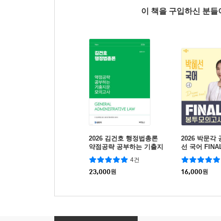
이 책을 구입하신 분
2026 김건호 행정법총론
2026 박문각
약점공략 공부하는 기출지
선 국어 FIN
문 모의고사
사 Vol.1
4건
23,000
원
16,000
원