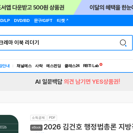
D/LP
DVD/BD
문구
/GIFT
티켓
독서유형검사
RBTI Lab
장안내
채널예스
사락
예스펀딩
클래스24
독서유형검사
AI 일문백답
의견 남기면 YES상품권!
소득공제
PDF
2026 김건호 행정법총론 지방
eBook