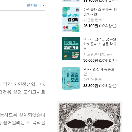
38,700
원
(10% 할인)
펼쳐보기
하이클래스 군무원 경
영학(2판)
이근필 편저
26,100
원
(10% 할인)
2027 9급·7급 공무원
하이클래스 생물학개
론
박노광,박태양 공저
30,600
원
(10% 할인)
2027 안진아 공중보
건
안진아 편저
는 감각과 안정성입니다.
33,300
원
(10% 할인)
종점검용 실전 모의고사로
 가능하도록 설계되었습니
을 끌어올리는 데 목적을