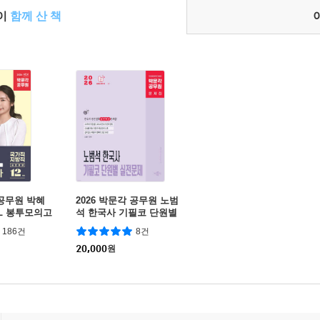
들이
함께 산 책
 공무원 박혜
2026 박문각 공무원 노범
AL 봉투모의고
석 한국사 기필코 단원별
실전문제
186건
8건
20,000
원