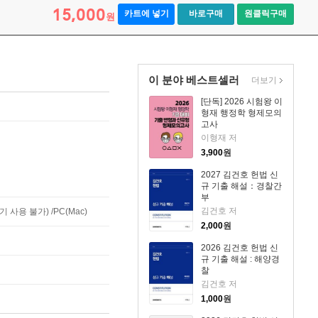
15,000
카트에 넣기
바로구매
원클릭구매
원
이 분야 베스트셀러
더보기
[단독] 2026 시험왕 이
형재 행정학 형제모의
고사
이형재 저
3,900
원
2027 김건호 헌법 신
규 기출 해설：경찰간
부
김건호 저
사용 불가) /PC(Mac)
2,000
원
2026 김건호 헌법 신
규 기출 해설 : 해양경
찰
김건호 저
1,000
원