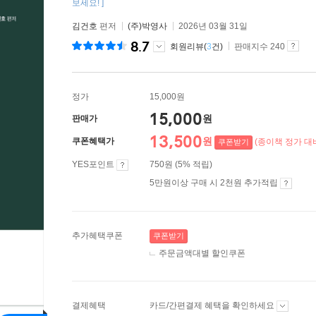
보세요! ]
김건호
편저
(주)박영사
2026년 03월 31일
8.7
회원리뷰(
3
건)
판매지수 240
정가
15,000원
15,000
원
판매가
13,500
원
쿠폰혜택가
(종이책 정가 대비
쿠폰받기
YES포인트
750원 (5% 적립)
5만원이상 구매 시 2천원 추가적립
추가혜택쿠폰
쿠폰받기
주문금액대별 할인쿠폰
결제혜택
카드/간편결제 혜택을 확인하세요