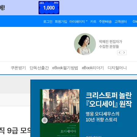
로그인
회원가입
마이페이지
카트
주문/배송
고객센터
Gl
쿠폰받기
단독선출간
eBook필기방법
eBook리더기
디지털머니
직 9급 모의고사 160제
[ 스마트한 PDF 필기 기능을 사용해