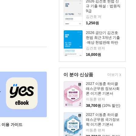
2026 김건호 헌법 신
규 기출 해설：법원직
9급
김건호 저
1,250
원
2026 공단기 김건호
헌법 최근 3개년 기출
·예상 헌법판례 하반
기
김건호 편저
16,000
원
이 분야 신상품
더보기
2027 이동훈 하이클
래스군무원 정보사회
론 이기론 기본서
이동훈 편저
38,700
원
(10% 할인)
2027 이동훈 하이클
래스군무원 국가정보
ok 이용 가이드
학 이기론 기본서
이동훈 편저