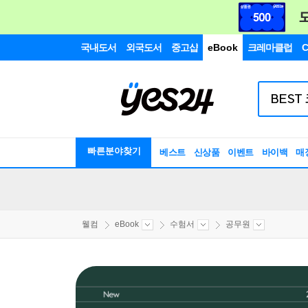
국내도서
외국도서
중고샵
eBook
크레마클럽
C
빠른분야찾기
베스트
신상품
이벤트
바이백
매
웰컴
eBook
수험서
공무원