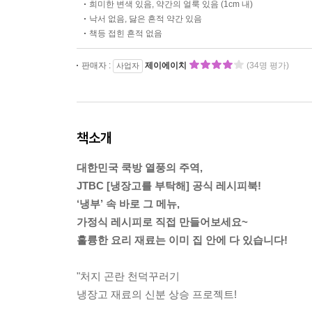
희미한 변색 있음, 약간의 얼룩 있음 (1cm 내)
낙서 없음, 닳은 흔적 약간 있음
책등 접힌 흔적 없음
판매자 :
제이에이치
(34명 평가)
사업자
책소개
대한민국 쿡방 열풍의 주역,
JTBC [냉장고를 부탁해] 공식 레시피북!
‘냉부’ 속 바로 그 메뉴,
가정식 레시피로 직접 만들어보세요~
훌륭한 요리 재료는 이미 집 안에 다 있습니다!
"처지 곤란 천덕꾸러기
냉장고 재료의 신분 상승 프로젝트!