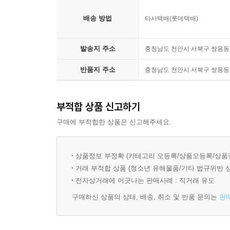
요리를 기반으로 요리 연구가 문인영 씨가 조리 분
의기양양
만들어지기도 했는데 책 속 조리 분량은 보편적인 입
배송 방법
타사택배(롯데택배)
순결한 튀김
각자 입맛에 맞게 재료를 가감하다 보면 나만의 레시
섬섬옥수수
발송지 주소
충청남도 천안시 서북구 쌍용동 
우와한 양갈비
방송 조리 과정을 캡처 컷으로 담아 더욱 리얼하게
커룽지
이 책의 요리 과정 컷은 새로이 촬영한 것이 아
반품지 주소
충청남도 천안시 서북구 쌍용동 
동파면
하나하나 붙잡아 둔 듯 한 느낌을 얻을 수 있다. 또
어느정도 재현할 수 있도록 구성했다. 다시 말해 이
4. Chef 홍석천
부적합 상품 신고하기
또 어떤 상태가 될 때까지 조리했는지 등을 대략 가
다 줄게라면
구매에 부적합한 상품은 신고해주세요.
불닭 소시지
아이 러브 유부
상품정보 부정확 (카테고리 오등록/상품오등록/상품
렛잇컵
거래 부적합 상품 (청소년 유해물품/기타 법규위반 
홍런볼
전자상거래에 어긋나는 판매사례 : 직거래 유도
삼국회담
털업 샐러드
구매하신 상품의 상태, 배송, 취소 및 반품 문의는
판
수픈데 오믈렛
치사의 사탑