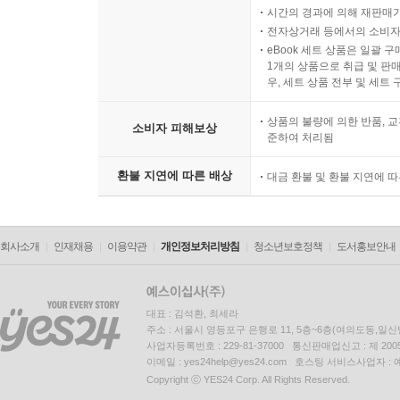
감자봤수란
시간의 경과에 의해 재판매가
한식 브런찜
전자상거래 등에서의 소비자
초코 모찌 맛있찌
eBook 세트 상품은 일괄 
1개의 상품으로 취급 및 판매
이것이 원윌이닭
우, 세트 상품 전부 및 세트
LA 떡다져스
옥돔이 맛있돔
상품의 불량에 의한 반품, 교
소비자 피해보상
준하여 처리됨
8. Chef 박준우
환불 지연에 따른 배상
대금 환불 및 환불 지연에 
허달달
그.레.요 (그대를 위한 레토르트 요리)
L.O.L (Thr Love Of your Life)
회사소개
인재채용
이용약관
개인정보처리방침
청소년보호정책
도서홍보안내
라벤더 숲
와인퐁당
대표 : 김석환, 최세라
9. Chef 이연복
주소 : 서울시 영등포구 은행로 11, 5층~6층(여의도동,일신
사업자등록번호 : 229-81-37000 통신판매업신고 : 제 200
완소짬뽕
이메일 : yes24help@yes24.com 호스팅 서비스사업자 :
복꽃엔딩
Copyright ⓒ YES24 Corp. All Rights Reserved.
연복쌈