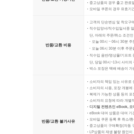
소고기가 살아 있네
중고상품의 경우 출고 완료일
모바일 쿠폰의 경우 유효기간(
6. Chef 김풍
고객의 단순변심 및 착오구
갸루상 케이크
직수입양서/직수입일서중 일
자투리타타
단, 아래의 주문/취소 조건인
섹시 한 컵
오늘 00시 ~ 06시 30분 
반품/교환 비용
오늘 06시 30분 이후 주문
와풍 주니어 버거
직수입 음반/영상물/기프트 
치즈 듬풍 토스트
단, 당일 00시~13시 사이
힘을 내요 슈퍼 나베
박스 포장은 택배 배송이 가
연복풍 덮밥
이길 만두 하자냐
소비자의 책임 있는 사유로 
토달토달
소비자의 사용, 포장 개봉에 
복제가 가능한 상품 등의 포장을 
다이김
소비자의 요청에 따라 개별
디지털 컨텐츠인 eBook, 
7. Chef 이원일
eBook 대여 상품은 대여 기
낙지 호로록
모바일 쿠폰 등록 후 취소/환
반품/교환 불가사유
중고상품이 구매확정(자동 
냉장고탕
LP상품의 재생 불량 원인이 기