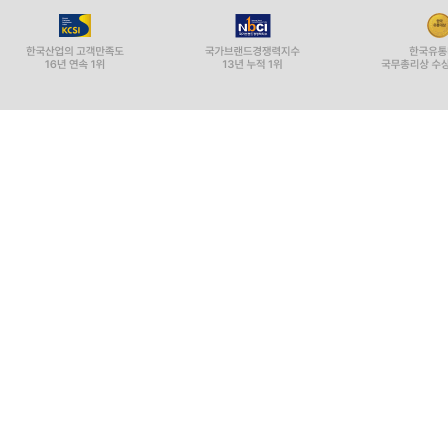
고기차이나
복침개
납작탕수육
넘사복
Book in book
요리 초보를 위한
‘냉부’ 메뉴 조리 분량 사전