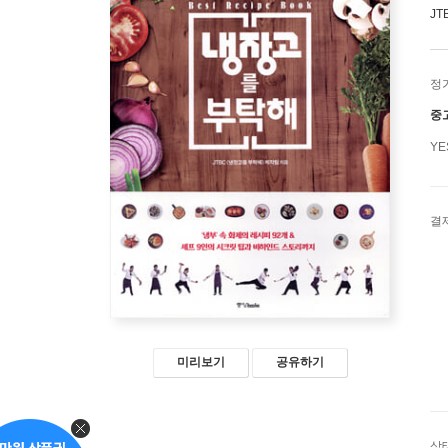
J
정
중
Y
결
미리보기
공유하기
상