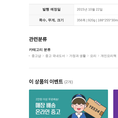
발행 예정일
2015년 10월 22일
쪽수, 무게, 크기
356쪽 | 920g | 188*255*30
관련분류
카테고리 분류
중고샵
중고 국내도서
가정과 생활
요리
개인요리책
이 상품의 이벤트
(2개)