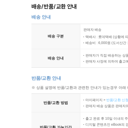
행사의 완자님
배송/반품/교환 안내
채면차림
배송 안내
키스버거
판매자 배송
5. Chef 미카엘
배송 구분
택배사 : 롯데택배 (상황에 
브로콜리 치킨
배송비 : 6,000원 (
도서산간 : 
프로틴 스틱
판매자가 직접 배송하는 상
마이 스위트 베이비
배송 안내
판매자 사정에 의하여 출고
가희에게 반하나
오순도순
반품/교환 안내
가슴이 콩닭콩닭
백 투 더 치킨
※ 상품 설명에 반품/교환과 관련한 안내가 있는경우 아래 
비어 슈림프
마이페이지 >
반품/교환 신청
소테미너
반품/교환 방법
판매자 배송 상품은 판매자와
치킨마요랑깨
따라미소
출고 완료 후 10일 이내의 
뽀빠이롤
디지털 콘텐츠인 eBook의 
반품/교환 가능기간