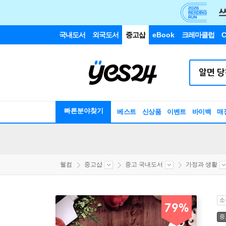
국내도서
외국도서
중고샵
eBook
크레마클럽
C
빠른분야찾기
베스트
신상품
이벤트
바이백
매
웰컴
중고샵
중고 국내도서
가정과 생활
소
79%
중