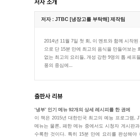
저자 소개
닭딸
For덕
봉선아 시집 가자미
저자 : JTBC [냉장고를 부탁해] 제작팀
곤봉 (곤약봉골레)
보굴보굴
2014년 11월 7일 첫 회, 이 멘트와 함께 
안심하드라고
으로 단 15분 만에 최고의 음식을 만들어보는
삼고마비
없는 최고의 요리들, 개성 강한 9명의 톱 셰프
치튀치튀뱅뱅
풍의 중심에...
스푼파스타
김마삼
부드러어
만두렀써니
출판사 리뷰
2. Chef 샘킴
‘냉부’ 인기 메뉴 92개의 상세 레시피를 한 권에
치킨 요로케
이 책은 2015년 대한민국 최고의 예능 프로그램, 
앤초비파스타
메뉴는 물론, 패한 메뉴 중에서도 시청자 게시판과 
Mr.콩chu
수록한 것이다. 특히 15분 만에 요리를 완성해야