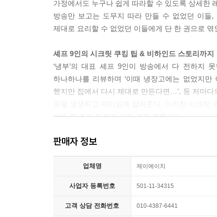
스키니 신
가정에서도 누구나 쉽게 따라할 수 있도록 상세한 
로맨티스튜
방송만 보고는 도무지 따라 만들 수 없었던 이들
마이 러블리 튀밥
제대로 요리할 수 없었던 이들에게 단 한 권으로 엮
달.고.나 (달콤한 고기 나들이)
연양만점
셰프 9인의 시크릿 쿠킹 팁 & 비하인드 스토리까지
샘앤치즈그라탱
‘냉부’의 대표 셰프 9인이 방송에서 다 전하지 
아빠손 피자
하나하나를 리뷰하며 ‘이때 냉장고에는 없었지만 이
오리 감자 너엇~!
했지만 집에서 다시 제대로 만든다면…’, 등 저마다
오겹시대
등을 생생하고 재미있게 알려준다. 이러한 시크릿 쿠
샐러드 올리오
방송 중 조리 팁까지 담은 것은 물론이다.
3. Chef 정창욱
판매자 정보
요리 초보를 위한 정확한 조리 분량 수록
심쿵 오믈렛
방송을 본 후 아쉬운 것은 정확한 조리 분량을 알 
삼겹살 플레이트
업체명
되물을 정도로 15분이라는 짧은 시간에 오직 혀의
제이에이치
엑소 떡볶이
맛을 보고 재료를 가감할 때가 많고 게스트의 입
사업자 등록번호
501-11-34315
괜찮아, 목심이야
제작진, 시청자 모두 조리 분량을 가늠하기가 어렵다
타코 리턴
하지만 요리 초보에게 조리 분량은 반드시 필요하
고객 상담 전화번호
010-4387-6441
미소볼